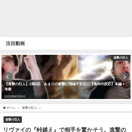
注目動画
進撃の巨人
【進撃の巨人】2期6話 あまりの衝撃に情緒不安定に【海外の反応】本編＋
考察
2022年8月28日
ホーム
進撃の巨人
リヴァイの『峠越え』で相手を驚かそう。進撃の巨人コラボキャラ。4k0
進撃の巨人
リヴァイの『峠越え』で相手を驚かそう。進撃の