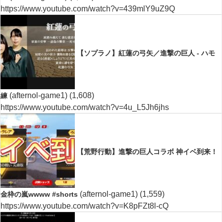
https://www.youtube.com/watch?v=439mlY9uZ9Q
【ソプラノ】紅蓮の弓矢／進撃の巨人 - ハモ
(afternol-game1)
(1,608)
練
https://www.youtube.com/watch?v=4u_L5Jh6jhs
【荒野行動】進撃の巨人コラボ 神イベ到来！
(afternol-game1)
(1,559)
金枠の嵐wwww #shorts
https://www.youtube.com/watch?v=K8pFZt8l-cQ