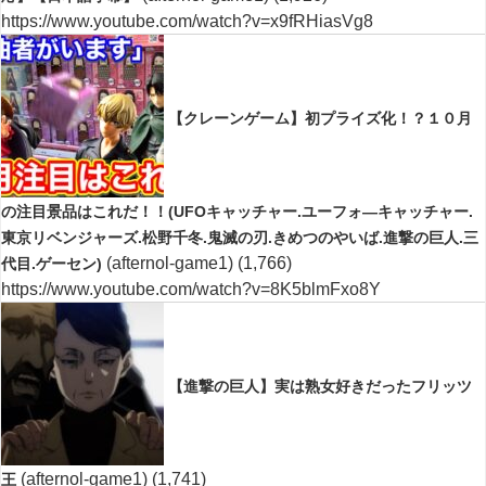
https://www.youtube.com/watch?v=x9fRHiasVg8
【クレーンゲーム】初プライズ化！？１０月
の注目景品はこれだ！！(UFOキャッチャー.ユーフォ―キャッチャー.
東京リベンジャーズ.松野千冬.鬼滅の刃.きめつのやいば.進撃の巨人.三
(afternol-game1)
(1,766)
代目.ゲーセン)
https://www.youtube.com/watch?v=8K5blmFxo8Y
【進撃の巨人】実は熟女好きだったフリッツ
(afternol-game1)
(1,741)
王