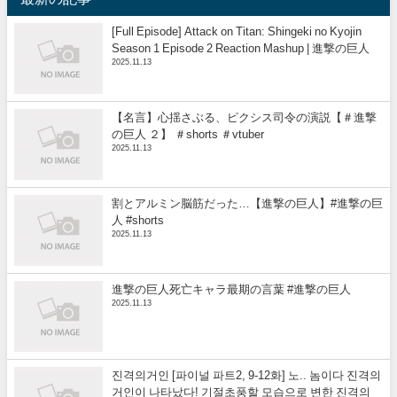
[Full Episode] Attack on Titan: Shingeki no Kyojin
Season 1 Episode 2 Reaction Mashup | 進撃の巨人
2025.11.13
【名言】心揺さぶる、ピクシス司令の演説【＃進撃
の巨人 ２】 ＃shorts ＃vtuber
2025.11.13
割とアルミン脳筋だった…【進撃の巨人】#進撃の巨
人 #shorts
2025.11.13
進撃の巨人死亡キャラ最期の言葉 #進撃の巨人
2025.11.13
진격의거인 [파이널 파트2, 9-12화] 노.. 놈이다 진격의
거인이 나타났다! 기절초풍할 모습으로 변한 진격의