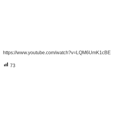
https://www.youtube.com/watch?v=LQM6UmK1cBE
73