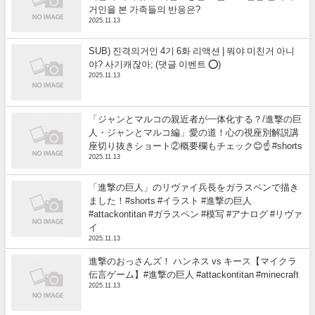
거인을 본 가족들의 반응은?
2025.11.13
SUB) 진격의거인 4기 6화 리액션 | 뭐야 미친거 아니
야? 사기캐잖아; (댓글 이벤트 ⭕)
2025.11.13
「ジャンとマルコの親近者が一体化する？/進撃の巨
人・ジャンとマルコ編」愛の道！心の視座別解説講
座切り抜きショート②概要欄もチェック😊☝️ #shorts
2025.11.13
「進撃の巨人」のリヴァイ兵長をガラスペンで描き
ました！#shorts #イラスト #進撃の巨人
#attackontitan #ガラスペン #模写 #アナログ #リヴァ
イ
2025.11.13
進撃のおっさんズ！ ハンネス vs キース【マイクラ
伝言ゲーム】#進撃の巨人 #attackontitan #minecraft
2025.11.13