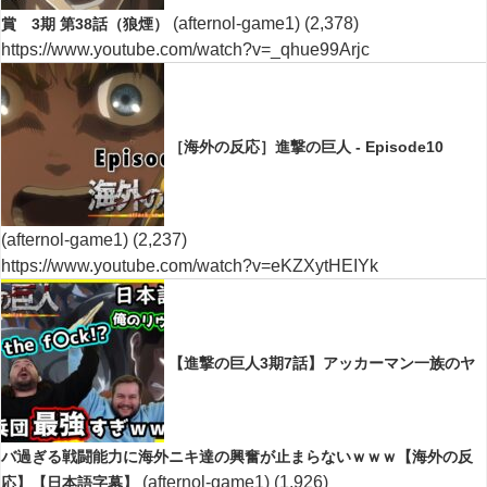
(afternol-game1)
(2,378)
賞 3期 第38話（狼煙）
https://www.youtube.com/watch?v=_qhue99Arjc
［海外の反応］進撃の巨人 - Episode10
(afternol-game1)
(2,237)
https://www.youtube.com/watch?v=eKZXytHEIYk
【進撃の巨人3期7話】アッカーマン一族のヤ
バ過ぎる戦闘能力に海外ニキ達の興奮が止まらないｗｗｗ【海外の反
(afternol-game1)
(1,926)
応】【日本語字幕】