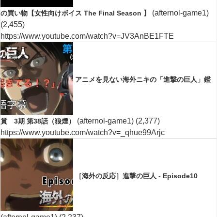
(afternol-game1)
の買い物【女性向けボイス The Final Season 】
(2,455)
https://www.youtube.com/watch?v=JV3AnBE1FTE
アニメを見ない海外ニキの「進撃の巨人」鑑
(afternol-game1)
(2,377)
賞 3期 第38話（狼煙）
https://www.youtube.com/watch?v=_qhue99Arjc
［海外の反応］進撃の巨人 - Episode10