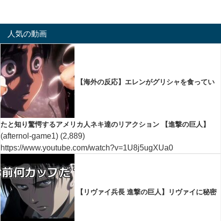
人気の動画
【海外の反応】エレンがグリシャを食ってい
たと知り驚愕するアメリカ人ネキ達のリアクション 【進撃の巨人】
(afternol-game1)
(2,889)
https://www.youtube.com/watch?v=1U8j5ugXUa0
【リヴァイ兵長 進撃の巨人】リヴァイに秘密