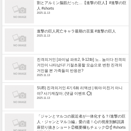
割とアルミン脳筋だった…【進撃の巨人】#進撃の巨
人 #shorts
2025.11.13
進撃の巨人死亡キャラ最期の言葉 #進撃の巨人
2025.11.13
진격의거인 [파이널 파트2, 9-12화] 노.. 놈이다 진격의
거인이 나타났다! 기절초풍할 모습으로 변한 진격의
거인을 본 가족들의 반응은?
2025.11.13
SUB) 진격의거인 4기 6화 리액션 | 뭐야 미친거 아니
야? 사기캐잖아; (댓글 이벤트 ⭕)
2025.11.13
「ジャンとマルコの親近者が一体化する？/進撃の巨
人・ジャンとマルコ編」愛の道！心の視座別解説講
座切り抜きショート②概要欄もチェック😊☝️ #shorts