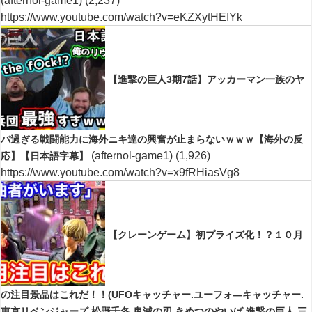
(afternol-game1)
(2,237)
https://www.youtube.com/watch?v=eKZXytHEIYk
【進撃の巨人3期7話】アッカーマン一族のヤ
バ過ぎる戦闘能力に海外ニキ達の興奮が止まらないｗｗｗ【海外の反
(afternol-game1)
(1,926)
応】【日本語字幕】
https://www.youtube.com/watch?v=x9fRHiasVg8
【クレーンゲーム】初プライズ化！？１０月
の注目景品はこれだ！！(UFOキャッチャー.ユーフォ―キャッチャー.
東京リベンジャーズ.松野千冬.鬼滅の刃.きめつのやいば.進撃の巨人.三