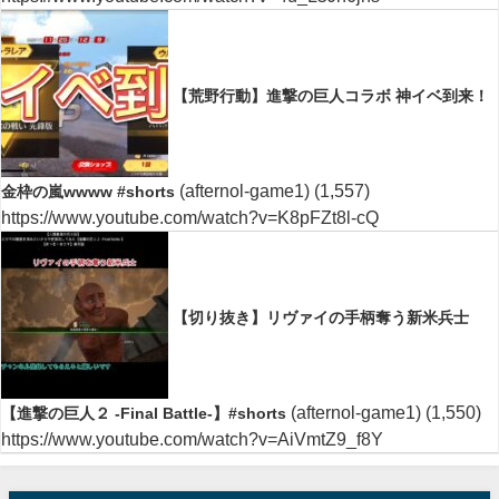
【荒野行動】進撃の巨人コラボ 神イベ到来！
(afternol-game1)
(1,557)
金枠の嵐wwww #shorts
https://www.youtube.com/watch?v=K8pFZt8l-cQ
【切り抜き】リヴァイの手柄奪う新米兵士
(afternol-game1)
(1,550)
【進撃の巨人２ -Final Battle-】#shorts
https://www.youtube.com/watch?v=AiVmtZ9_f8Y