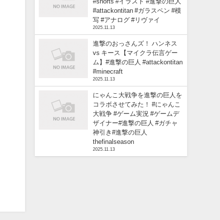
#shorts #イラスト #進撃の巨人
#attackontitan #ガラスペン #模
写 #アナログ #リヴァイ
2025.11.13
進撃のおっさんズ！ ハンネス
vs キース【マイクラ伝言ゲー
ム】#進撃の巨人 #attackontitan
#minecraft
2025.11.13
にゃんこ大戦争を進撃の巨人を
コラボさせてみた！ #にゃんこ
大戦争 #ゲーム実況 #ゲームデ
ザイナー#進撃の巨人 #ガチャ
神引き#進撃の巨人
thefinalseason
2025.11.13