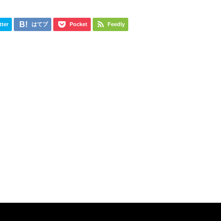
tter
はてブ
Pocket
Feedly