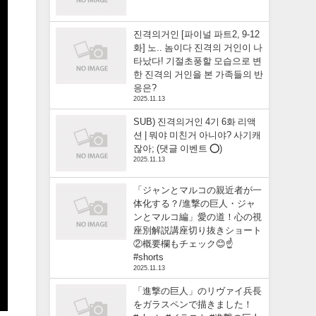
진격의거인 [파이널 파트2, 9-12
화] 노.. 놈이다 진격의 거인이 나
타났다! 기절초풍할 모습으로 변
한 진격의 거인을 본 가족들의 반
응은?
2025.11.13
SUB) 진격의거인 4기 6화 리액
션 | 뭐야 미친거 아니야? 사기캐
잖아; (댓글 이벤트 ⭕)
2025.11.13
「ジャンとマルコの親近者が一
体化する？/進撃の巨人・ジャ
ンとマルコ編」愛の道！心の視
座別解説講座切り抜きショート
②概要欄もチェック😊☝️
#shorts
2025.11.13
「進撃の巨人」のリヴァイ兵長
をガラスペンで描きました！