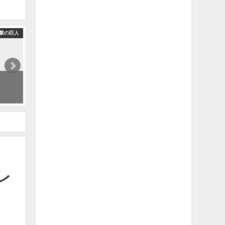
撃の巨人
#悪魔の子 #ヒグチアイ #進撃の巨人 #ショート
2022年10月31日
レ