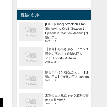
最新の記事
[Full Episode] Attack on Titan:
Shingeki no Kyojin Season 1
Episode 2 Reaction Mashup | 進
撃の巨人
2025.11.13
【名言】心揺さぶる、ピクシス
司令の演説【＃進撃の巨人
２】 ＃shorts ＃vtuber
2025.11.13
割とアルミン脳筋だった…【進
撃の巨人】#進撃の巨人 #shorts
2025.11.13
進撃の巨人死亡キャラ最期の言
葉 #進撃の巨人
2025.11.13