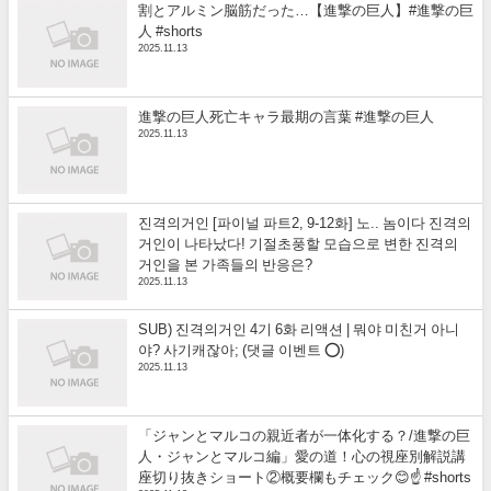
割とアルミン脳筋だった…【進撃の巨人】#進撃の巨
人 #shorts
2025.11.13
進撃の巨人死亡キャラ最期の言葉 #進撃の巨人
2025.11.13
진격의거인 [파이널 파트2, 9-12화] 노.. 놈이다 진격의
거인이 나타났다! 기절초풍할 모습으로 변한 진격의
거인을 본 가족들의 반응은?
2025.11.13
SUB) 진격의거인 4기 6화 리액션 | 뭐야 미친거 아니
야? 사기캐잖아; (댓글 이벤트 ⭕)
2025.11.13
「ジャンとマルコの親近者が一体化する？/進撃の巨
人・ジャンとマルコ編」愛の道！心の視座別解説講
座切り抜きショート②概要欄もチェック😊☝️ #shorts