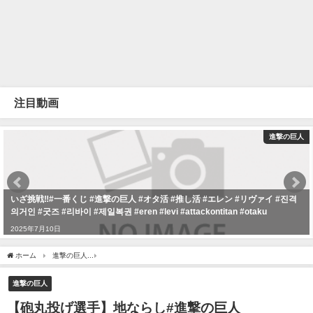
注目動画
進撃の巨人
いざ挑戦‼️#一番くじ #進撃の巨人 #オタ活 #推し活 #エレン #リヴァイ #진격
의거인 #굿즈 #리바이 #제일복권 #eren #levi #attackontitan #otaku
2025年7月10日
ホーム
進撃の巨人
【砲丸投げ選手】地ならし#進撃の巨人#186cm#120kg #でぶ #shor
進撃の巨人
【砲丸投げ選手】地ならし#進撃の巨人