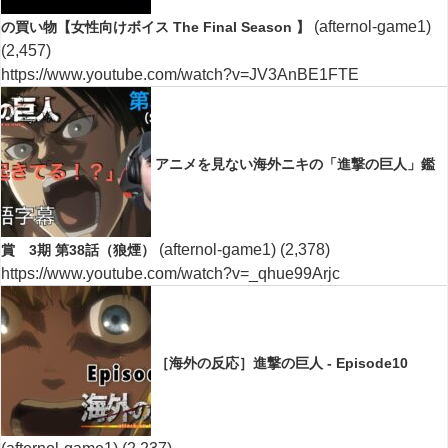
(afternol-game1)
の買い物【女性向けボイス The Final Season 】
(2,457)
https://www.youtube.com/watch?v=JV3AnBE1FTE
アニメを見ない海外ニキの「進撃の巨人」鑑
(afternol-game1)
(2,378)
賞 3期 第38話（狼煙）
https://www.youtube.com/watch?v=_qhue99Arjc
［海外の反応］進撃の巨人 - Episode10