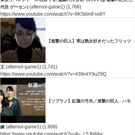
(afternol-game1)
(1,766)
代目.ゲーセン)
https://www.youtube.com/watch?v=8K5blmFxo8Y
【進撃の巨人】実は熟女好きだったフリッツ
(afternol-game1)
(1,741)
王
https://www.youtube.com/watch?v=439mlY9uZ9Q
【ソプラノ】紅蓮の弓矢／進撃の巨人 - ハモ
(afternol-game1)
(1,608)
練
https://www.youtube.com/watch?v=4u_L5Jh6jhs