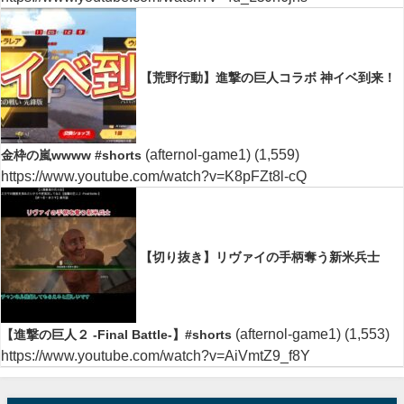
【荒野行動】進撃の巨人コラボ 神イベ到来！
(afternol-game1)
(1,559)
金枠の嵐wwww #shorts
https://www.youtube.com/watch?v=K8pFZt8l-cQ
【切り抜き】リヴァイの手柄奪う新米兵士
(afternol-game1)
(1,553)
【進撃の巨人２ -Final Battle-】#shorts
https://www.youtube.com/watch?v=AiVmtZ9_f8Y