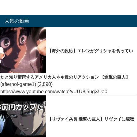
人気の動画
【海外の反応】エレンがグリシャを食ってい
たと知り驚愕するアメリカ人ネキ達のリアクション 【進撃の巨人】
(afternol-game1)
(2,890)
https://www.youtube.com/watch?v=1U8j5ugXUa0
【リヴァイ兵長 進撃の巨人】リヴァイに秘密