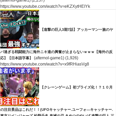
(afternol-game1)
(2,237)
https://www.youtube.com/watch?v=eKZXytHEIYk
【進撃の巨人3期7話】アッカーマン一族のヤ
バ過ぎる戦闘能力に海外ニキ達の興奮が止まらないｗｗｗ【海外の反
(afternol-game1)
(1,926)
応】【日本語字幕】
https://www.youtube.com/watch?v=x9fRHiasVg8
【クレーンゲーム】初プライズ化！？１０月
の注目景品はこれだ！！(UFOキャッチャー.ユーフォ―キャッチャー.
東京リベンジャーズ.松野千冬.鬼滅の刃.きめつのやいば.進撃の巨人.三