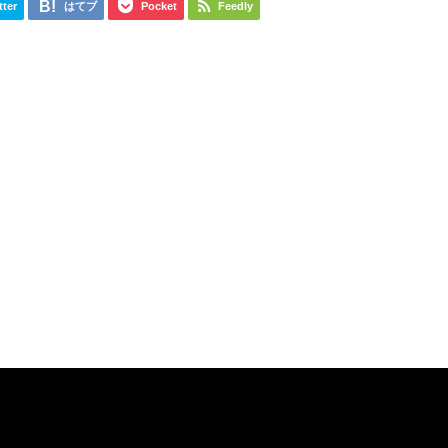
tter
はてブ
Pocket
Feedly