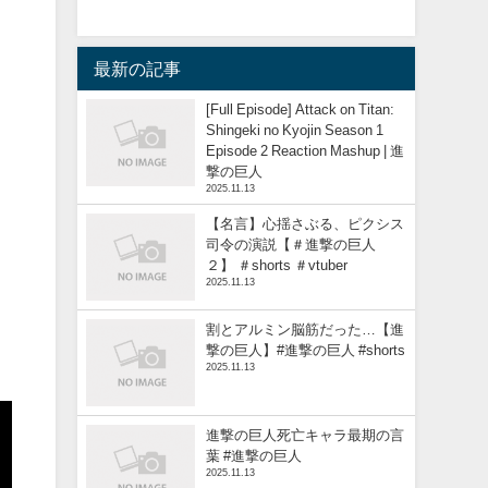
最新の記事
[Full Episode] Attack on Titan:
Shingeki no Kyojin Season 1
Episode 2 Reaction Mashup | 進
撃の巨人
2025.11.13
【名言】心揺さぶる、ピクシス
司令の演説【＃進撃の巨人
２】 ＃shorts ＃vtuber
2025.11.13
割とアルミン脳筋だった…【進
撃の巨人】#進撃の巨人 #shorts
2025.11.13
進撃の巨人死亡キャラ最期の言
葉 #進撃の巨人
2025.11.13