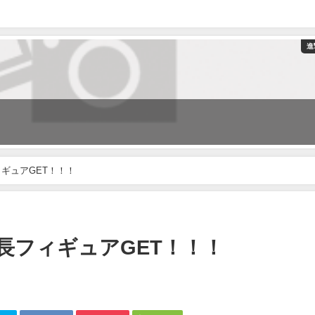
進
ギュアGET！！！
長フィギュアGET！！！