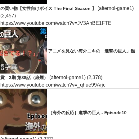
(afternol-game1)
の買い物【女性向けボイス The Final Season 】
(2,457)
https://www.youtube.com/watch?v=JV3AnBE1FTE
アニメを見ない海外ニキの「進撃の巨人」鑑
(afternol-game1)
(2,378)
賞 3期 第38話（狼煙）
https://www.youtube.com/watch?v=_qhue99Arjc
［海外の反応］進撃の巨人 - Episode10