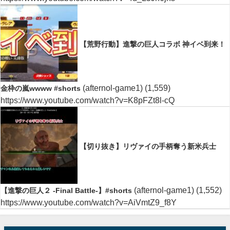
【荒野行動】進撃の巨人コラボ 神イベ到来！
(afternol-game1)
(1,559)
金枠の嵐wwww #shorts
https://www.youtube.com/watch?v=K8pFZt8l-cQ
【切り抜き】リヴァイの手柄奪う新米兵士
(afternol-game1)
(1,552)
【進撃の巨人２ -Final Battle-】#shorts
https://www.youtube.com/watch?v=AiVmtZ9_f8Y