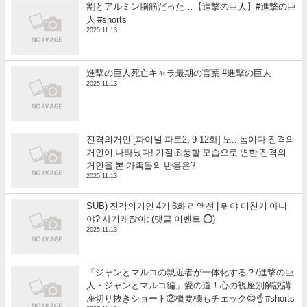
割とアルミン脳筋だった…【進撃の巨人】#進撃の巨
人 #shorts
2025.11.13
進撃の巨人死亡キャラ最期の言葉 #進撃の巨人
2025.11.13
진격의거인 [파이널 파트2, 9-12화] 노.. 놈이다 진격의
거인이 나타났다! 기절초풍할 모습으로 변한 진격의
거인을 본 가족들의 반응은?
2025.11.13
SUB) 진격의거인 4기 6화 리액션 | 뭐야 미친거 아니
야? 사기캐잖아; (댓글 이벤트 ⭕)
2025.11.13
「ジャンとマルコの親近者が一体化する？/進撃の巨
人・ジャンとマルコ編」愛の道！心の視座別解説講
座切り抜きショート②概要欄もチェック😊☝️ #shorts