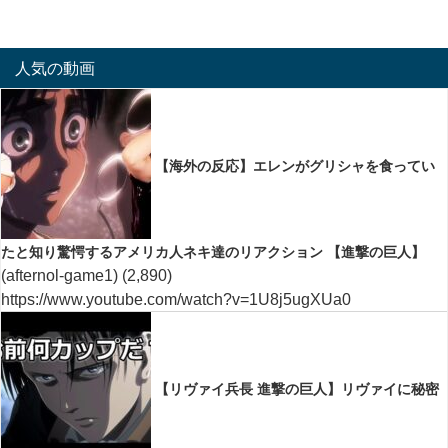
人気の動画
【海外の反応】エレンがグリシャを食ってい
たと知り驚愕するアメリカ人ネキ達のリアクション 【進撃の巨人】
(afternol-game1)
(2,890)
https://www.youtube.com/watch?v=1U8j5ugXUa0
【リヴァイ兵長 進撃の巨人】リヴァイに秘密