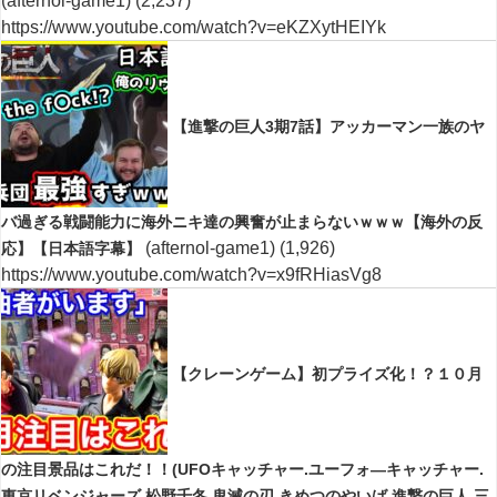
(afternol-game1)
(2,237)
https://www.youtube.com/watch?v=eKZXytHEIYk
【進撃の巨人3期7話】アッカーマン一族のヤ
バ過ぎる戦闘能力に海外ニキ達の興奮が止まらないｗｗｗ【海外の反
(afternol-game1)
(1,926)
応】【日本語字幕】
https://www.youtube.com/watch?v=x9fRHiasVg8
【クレーンゲーム】初プライズ化！？１０月
の注目景品はこれだ！！(UFOキャッチャー.ユーフォ―キャッチャー.
東京リベンジャーズ.松野千冬.鬼滅の刃.きめつのやいば.進撃の巨人.三