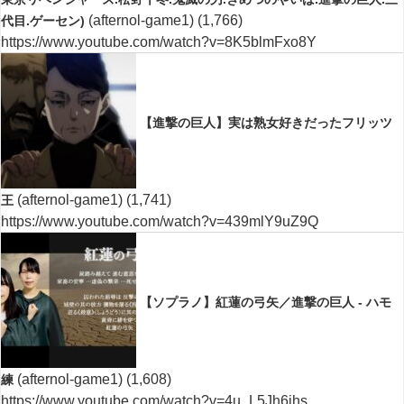
(afternol-game1)
(1,766)
代目.ゲーセン)
https://www.youtube.com/watch?v=8K5blmFxo8Y
【進撃の巨人】実は熟女好きだったフリッツ
(afternol-game1)
(1,741)
王
https://www.youtube.com/watch?v=439mlY9uZ9Q
【ソプラノ】紅蓮の弓矢／進撃の巨人 - ハモ
(afternol-game1)
(1,608)
練
https://www.youtube.com/watch?v=4u_L5Jh6jhs