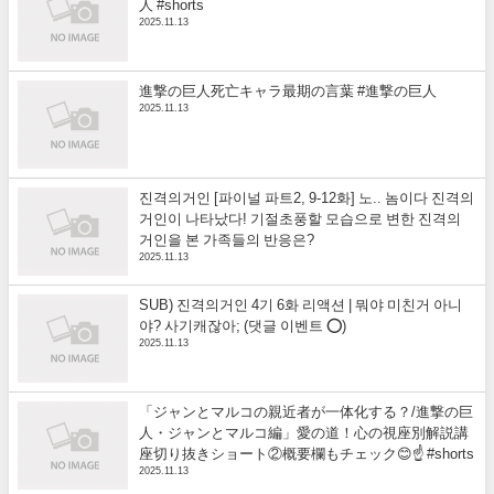
人 #shorts
2025.11.13
進撃の巨人死亡キャラ最期の言葉 #進撃の巨人
2025.11.13
진격의거인 [파이널 파트2, 9-12화] 노.. 놈이다 진격의
거인이 나타났다! 기절초풍할 모습으로 변한 진격의
거인을 본 가족들의 반응은?
2025.11.13
SUB) 진격의거인 4기 6화 리액션 | 뭐야 미친거 아니
야? 사기캐잖아; (댓글 이벤트 ⭕)
2025.11.13
「ジャンとマルコの親近者が一体化する？/進撃の巨
人・ジャンとマルコ編」愛の道！心の視座別解説講
座切り抜きショート②概要欄もチェック😊☝️ #shorts
2025.11.13