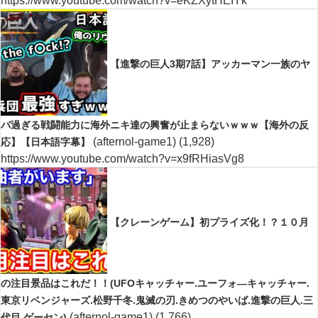
https://www.youtube.com/watch?v=eKZXytHEIYk
【進撃の巨人3期7話】アッカーマン一族のヤ
バ過ぎる戦闘能力に海外ニキ達の興奮が止まらないｗｗｗ【海外の反
(afternol-game1)
(1,928)
応】【日本語字幕】
https://www.youtube.com/watch?v=x9fRHiasVg8
【クレーンゲーム】初プライズ化！？１０月
の注目景品はこれだ！！(UFOキャッチャー.ユーフォ―キャッチャー.
東京リベンジャーズ.松野千冬.鬼滅の刃.きめつのやいば.進撃の巨人.三
(afternol-game1)
(1,766)
代目.ゲーセン)