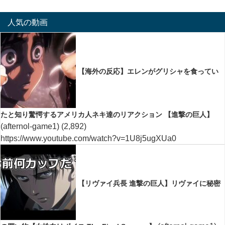
人気の動画
【海外の反応】エレンがグリシャを食ってい
たと知り驚愕するアメリカ人ネキ達のリアクション 【進撃の巨人】
(afternol-game1)
(2,892)
https://www.youtube.com/watch?v=1U8j5ugXUa0
【リヴァイ兵長 進撃の巨人】リヴァイに秘密