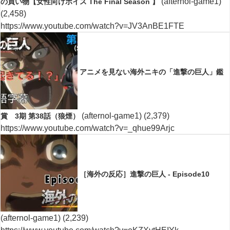
(afternol-game1)
の買い物【女性向けボイス The Final Season 】
(2,458)
https://www.youtube.com/watch?v=JV3AnBE1FTE
アニメを見ない海外ニキの「進撃の巨人」鑑
(afternol-game1)
(2,379)
賞 3期 第38話（狼煙）
https://www.youtube.com/watch?v=_qhue99Arjc
［海外の反応］進撃の巨人 - Episode10
(afternol-game1)
(2,239)