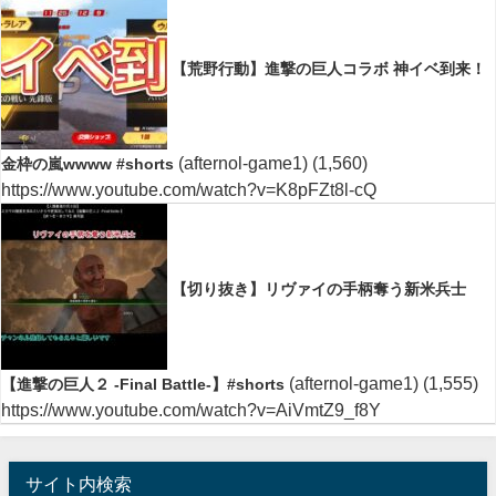
【荒野行動】進撃の巨人コラボ 神イベ到来！
(afternol-game1)
(1,560)
金枠の嵐wwww #shorts
https://www.youtube.com/watch?v=K8pFZt8l-cQ
【切り抜き】リヴァイの手柄奪う新米兵士
(afternol-game1)
(1,555)
【進撃の巨人２ -Final Battle-】#shorts
https://www.youtube.com/watch?v=AiVmtZ9_f8Y
サイト内検索