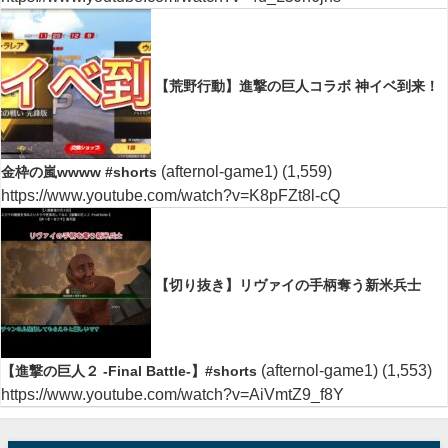
【荒野行動】進撃の巨人コラボ 神イベ到来！
(afternol-game1)
(1,559)
金枠の嵐wwww #shorts
https://www.youtube.com/watch?v=K8pFZt8l-cQ
【切り抜き】リヴァイの手柄奪う新米兵士
(afternol-game1)
(1,553)
【進撃の巨人２ -Final Battle-】#shorts
https://www.youtube.com/watch?v=AiVmtZ9_f8Y