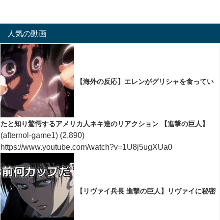
人気の動画
【海外の反応】エレンがグリシャを食ってい
たと知り驚愕するアメリカ人ネキ達のリアクション 【進撃の巨人】
(afternol-game1)
(2,890)
https://www.youtube.com/watch?v=1U8j5ugXUa0
【リヴァイ兵長 進撃の巨人】リヴァイに秘密