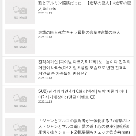
割とアルミン脳筋だった…【進撃の巨人】#進撃の巨
人 #shorts
2025.11.13
進撃の巨人死亡キャラ最期の言葉 #進撃の巨人
2025.11.13
진격의거인 [파이널 파트2, 9-12화] 노.. 놈이다 진격의
거인이 나타났다! 기절초풍할 모습으로 변한 진격의
거인을 본 가족들의 반응은?
2025.11.13
SUB) 진격의거인 4기 6화 리액션 | 뭐야 미친거 아니
야? 사기캐잖아; (댓글 이벤트 ⭕)
2025.11.13
「ジャンとマルコの親近者が一体化する？/進撃の巨
人・ジャンとマルコ編」愛の道！心の視座別解説講
座切り抜きショート②概要欄もチェック😊☝️ #shorts