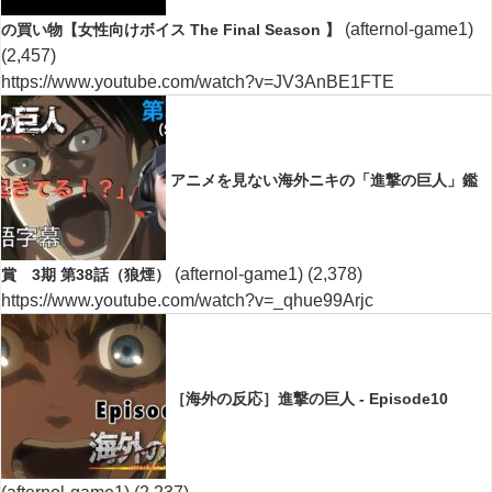
(afternol-game1)
の買い物【女性向けボイス The Final Season 】
(2,457)
https://www.youtube.com/watch?v=JV3AnBE1FTE
アニメを見ない海外ニキの「進撃の巨人」鑑
(afternol-game1)
(2,378)
賞 3期 第38話（狼煙）
https://www.youtube.com/watch?v=_qhue99Arjc
［海外の反応］進撃の巨人 - Episode10