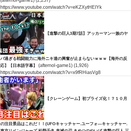
(afternol-game1)
(2,237)
https://www.youtube.com/watch?v=eKZXytHEIYk
【進撃の巨人3期7話】アッカーマン一族のヤ
バ過ぎる戦闘能力に海外ニキ達の興奮が止まらないｗｗｗ【海外の反
(afternol-game1)
(1,926)
応】【日本語字幕】
https://www.youtube.com/watch?v=x9fRHiasVg8
【クレーンゲーム】初プライズ化！？１０月
の注目景品はこれだ！！(UFOキャッチャー.ユーフォ―キャッチャー.
東京リベンジャーズ.松野千冬.鬼滅の刃.きめつのやいば.進撃の巨人.三