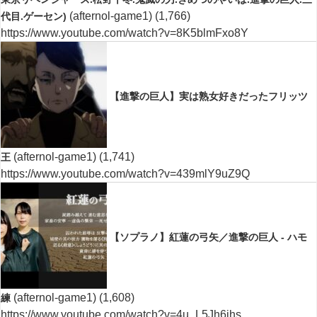
(afternol-game1)
(1,766)
代目.ゲーセン)
https://www.youtube.com/watch?v=8K5blmFxo8Y
【進撃の巨人】実は熟女好きだったフリッツ
(afternol-game1)
(1,741)
王
https://www.youtube.com/watch?v=439mlY9uZ9Q
【ソプラノ】紅蓮の弓矢／進撃の巨人 - ハモ
(afternol-game1)
(1,608)
練
https://www.youtube.com/watch?v=4u_L5Jh6jhs