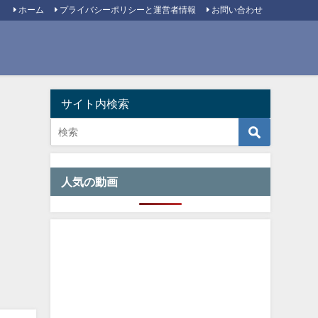
ホーム
プライバシーポリシーと運営者情報
お問い合わせ
サイト内検索
人気の動画