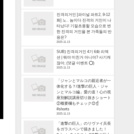
진격의거인 [파이널 파트2, 9-12
화] 노.. 놈이다 진격의 거인이 나
타났다! 기절초풍할 모습으로 변
한 진격의 거인을 본 가족들의 반
응은?
2025.11.13
SUB) 진격의거인 4기 6화 리액
션 | 뭐야 미친거 아니야? 사기캐
잖아; (댓글 이벤트 ⭕)
2025.11.13
「ジャンとマルコの親近者が一
体化する？/進撃の巨人・ジャ
ンとマルコ編」愛の道！心の視
座別解説講座切り抜きショート
②概要欄もチェック😊☝️
#shorts
2025.11.13
「進撃の巨人」のリヴァイ兵長
をガラスペンで描きました！