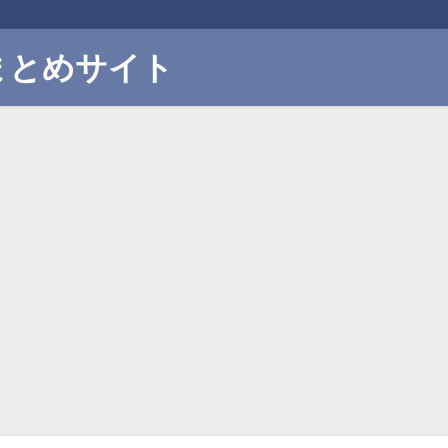
まとめサイト