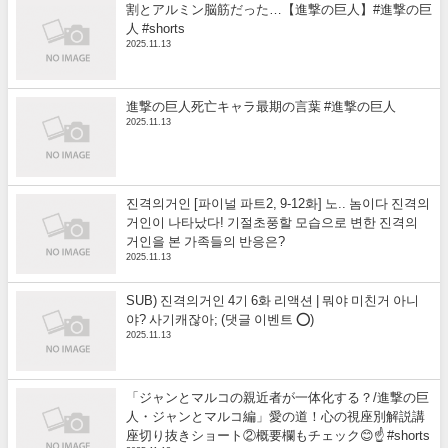
割とアルミン脳筋だった…【進撃の巨人】#進撃の巨
人 #shorts
2025.11.13
進撃の巨人死亡キャラ最期の言葉 #進撃の巨人
2025.11.13
진격의거인 [파이널 파트2, 9-12화] 노.. 놈이다 진격의
거인이 나타났다! 기절초풍할 모습으로 변한 진격의
거인을 본 가족들의 반응은?
2025.11.13
SUB) 진격의거인 4기 6화 리액션 | 뭐야 미친거 아니
야? 사기캐잖아; (댓글 이벤트 ⭕)
2025.11.13
「ジャンとマルコの親近者が一体化する？/進撃の巨
人・ジャンとマルコ編」愛の道！心の視座別解説講
座切り抜きショート②概要欄もチェック😊☝️ #shorts