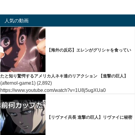
人気の動画
【海外の反応】エレンがグリシャを食ってい
たと知り驚愕するアメリカ人ネキ達のリアクション 【進撃の巨人】
(afternol-game1)
(2,892)
https://www.youtube.com/watch?v=1U8j5ugXUa0
【リヴァイ兵長 進撃の巨人】リヴァイに秘密