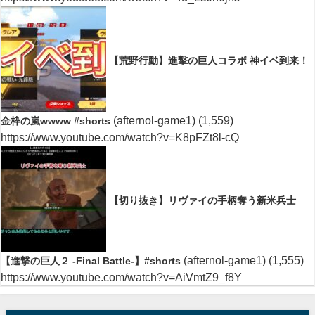
【荒野行動】進撃の巨人コラボ 神イベ到来！
(afternol-game1)
(1,559)
金枠の嵐wwww #shorts
https://www.youtube.com/watch?v=K8pFZt8l-cQ
【切り抜き】リヴァイの手柄奪う新米兵士
(afternol-game1)
(1,555)
【進撃の巨人２ -Final Battle-】#shorts
https://www.youtube.com/watch?v=AiVmtZ9_f8Y