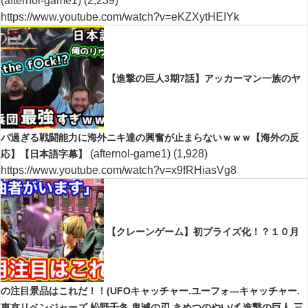
(afternol-game1)
(2,239)
https://www.youtube.com/watch?v=eKZXytHEIYk
【進撃の巨人3期7話】アッカーマン一族のヤ
バ過ぎる戦闘能力に海外ニキ達の興奮が止まらないｗｗｗ【海外の反
(afternol-game1)
(1,928)
応】【日本語字幕】
https://www.youtube.com/watch?v=x9fRHiasVg8
【クレーンゲーム】初プライズ化！？１０月
の注目景品はこれだ！！(UFOキャッチャー.ユーフォ―キャッチャー.
東京リベンジャーズ.松野千冬.鬼滅の刃.きめつのやいば.進撃の巨人.三