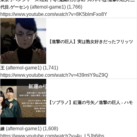
(afternol-game1)
(1,766)
代目.ゲーセン)
https://www.youtube.com/watch?v=8K5blmFxo8Y
【進撃の巨人】実は熟女好きだったフリッツ
(afternol-game1)
(1,741)
王
https://www.youtube.com/watch?v=439mlY9uZ9Q
【ソプラノ】紅蓮の弓矢／進撃の巨人 - ハモ
(afternol-game1)
(1,608)
練
https://www.youtube.com/watch?v=4u_L5Jh6jhs