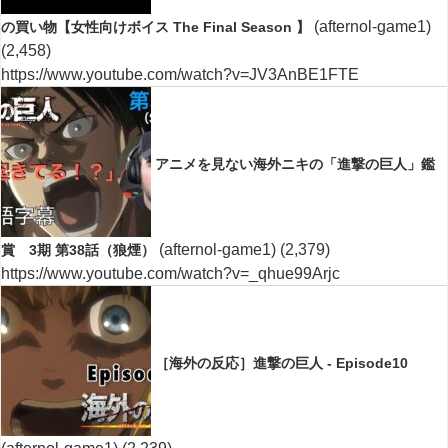
(afternol-game1)
の買い物【女性向けボイス The Final Season 】
(2,458)
https://www.youtube.com/watch?v=JV3AnBE1FTE
アニメを見ない海外ニキの「進撃の巨人」鑑
(afternol-game1)
(2,379)
賞 3期 第38話（狼煙）
https://www.youtube.com/watch?v=_qhue99Arjc
［海外の反応］進撃の巨人 - Episode10