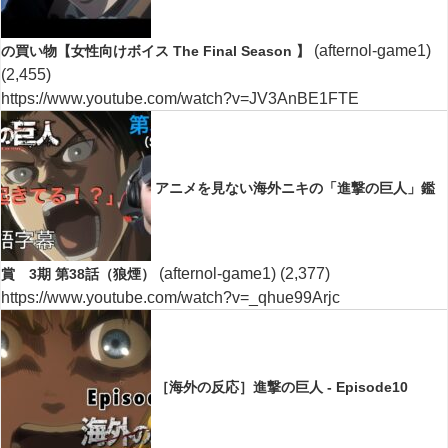
(afternol-game1)
の買い物【女性向けボイス The Final Season 】
(2,455)
https://www.youtube.com/watch?v=JV3AnBE1FTE
アニメを見ない海外ニキの「進撃の巨人」鑑
(afternol-game1)
(2,377)
賞 3期 第38話（狼煙）
https://www.youtube.com/watch?v=_qhue99Arjc
［海外の反応］進撃の巨人 - Episode10