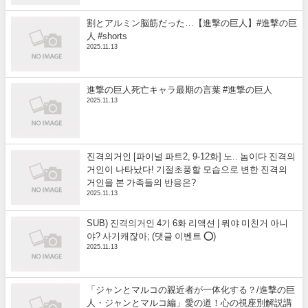
割とアルミン脳筋だった…【進撃の巨人】#進撃の巨
人 #shorts
2025.11.13
進撃の巨人死亡キャラ最期の言葉 #進撃の巨人
2025.11.13
진격의거인 [파이널 파트2, 9-12화] 노.. 놈이다 진격의
거인이 나타났다! 기절초풍할 모습으로 변한 진격의
거인을 본 가족들의 반응은?
2025.11.13
SUB) 진격의거인 4기 6화 리액션 | 뭐야 미친거 아니
야? 사기캐잖아; (댓글 이벤트 ⭕)
2025.11.13
「ジャンとマルコの親近者が一体化する？/進撃の巨
人・ジャンとマルコ編」愛の道！心の視座別解説講