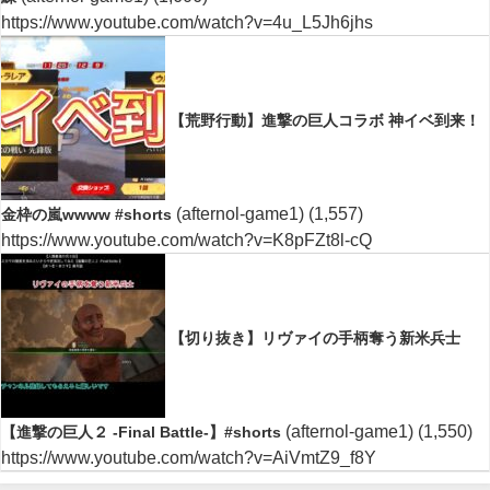
https://www.youtube.com/watch?v=4u_L5Jh6jhs
【荒野行動】進撃の巨人コラボ 神イベ到来！
(afternol-game1)
(1,557)
金枠の嵐wwww #shorts
https://www.youtube.com/watch?v=K8pFZt8l-cQ
【切り抜き】リヴァイの手柄奪う新米兵士
(afternol-game1)
(1,550)
【進撃の巨人２ -Final Battle-】#shorts
https://www.youtube.com/watch?v=AiVmtZ9_f8Y