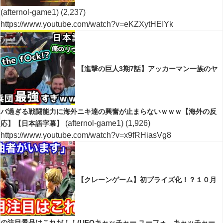
(afternol-game1)
(2,237)
https://www.youtube.com/watch?v=eKZXytHEIYk
【進撃の巨人3期7話】アッカーマン一族のヤ
バ過ぎる戦闘能力に海外ニキ達の興奮が止まらないｗｗｗ【海外の反
(afternol-game1)
(1,926)
応】【日本語字幕】
https://www.youtube.com/watch?v=x9fRHiasVg8
【クレーンゲーム】初プライズ化！？１０月
の注目景品はこれだ！！(UFOキャッチャー.ユーフォ―キャッチャー.