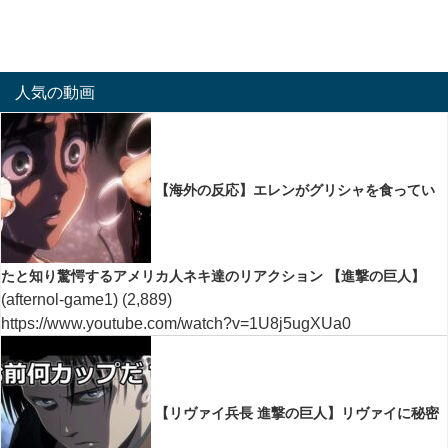
人気の動画
【海外の反応】エレンがグリシャを食ってい
たと知り驚愕するアメリカ人ネキ達のリアクション 【進撃の巨人】
(afternol-game1)
(2,889)
https://www.youtube.com/watch?v=1U8j5ugXUa0
【リヴァイ兵長 進撃の巨人】リヴァイに秘密