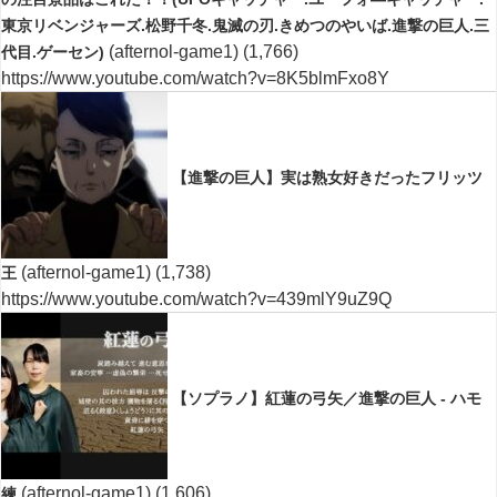
東京リベンジャーズ.松野千冬.鬼滅の刃.きめつのやいば.進撃の巨人.三
(afternol-game1)
(1,766)
代目.ゲーセン)
https://www.youtube.com/watch?v=8K5blmFxo8Y
【進撃の巨人】実は熟女好きだったフリッツ
(afternol-game1)
(1,738)
王
https://www.youtube.com/watch?v=439mlY9uZ9Q
【ソプラノ】紅蓮の弓矢／進撃の巨人 - ハモ
(afternol-game1)
(1,606)
練