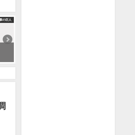
撃の巨人
【進撃の巨人】キャラの一部から名前を当てるクイズpart８
2024年4月5日
調