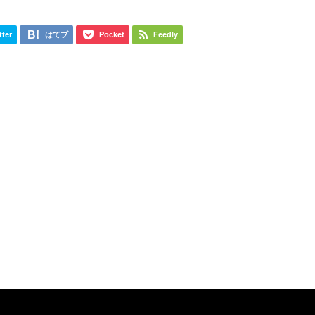
tter
はてブ
Pocket
Feedly