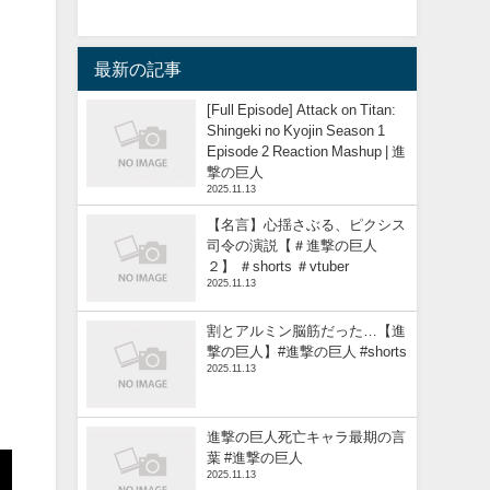
最新の記事
[Full Episode] Attack on Titan:
Shingeki no Kyojin Season 1
Episode 2 Reaction Mashup | 進
撃の巨人
2025.11.13
【名言】心揺さぶる、ピクシス
司令の演説【＃進撃の巨人
２】 ＃shorts ＃vtuber
2025.11.13
割とアルミン脳筋だった…【進
撃の巨人】#進撃の巨人 #shorts
2025.11.13
進撃の巨人死亡キャラ最期の言
葉 #進撃の巨人
2025.11.13