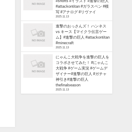
#shorts #イラスト #進撃の巨人
#attackontitan #ガラスペン #模
写 #アナログ #リヴァイ
2025.11.13
進撃のおっさんズ！ ハンネス
vs キース【マイクラ伝言ゲー
ム】#進撃の巨人 #attackontitan
#minecraft
2025.11.13
にゃんこ大戦争を進撃の巨人を
コラボさせてみた！ #にゃんこ
大戦争 #ゲーム実況 #ゲームデ
ザイナー#進撃の巨人 #ガチャ
神引き#進撃の巨人
thefinalseason
2025.11.13