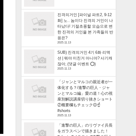
진격의거인 [파이널 파트2, 9-12
화] 노.. 놈이다 진격의 거인이 나
타났다! 기절초풍할 모습으로 변
한 진격의 거인을 본 가족들의 반
응은?
2025.11.13
SUB) 진격의거인 4기 6화 리액
션 | 뭐야 미친거 아니야? 사기캐
잖아; (댓글 이벤트 ⭕)
2025.11.13
「ジャンとマルコの親近者が一
体化する？/進撃の巨人・ジャ
ンとマルコ編」愛の道！心の視
座別解説講座切り抜きショート
②概要欄もチェック😊☝️
#shorts
2025.11.13
「進撃の巨人」のリヴァイ兵長
をガラスペンで描きました！