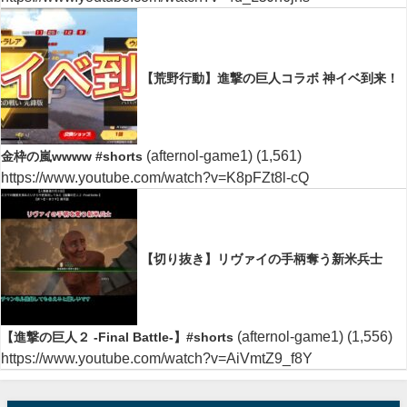
【荒野行動】進撃の巨人コラボ 神イベ到来！
(afternol-game1)
(1,561)
金枠の嵐wwww #shorts
https://www.youtube.com/watch?v=K8pFZt8l-cQ
【切り抜き】リヴァイの手柄奪う新米兵士
(afternol-game1)
(1,556)
【進撃の巨人２ -Final Battle-】#shorts
https://www.youtube.com/watch?v=AiVmtZ9_f8Y