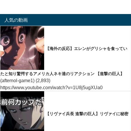
人気の動画
【海外の反応】エレンがグリシャを食ってい
たと知り驚愕するアメリカ人ネキ達のリアクション 【進撃の巨人】
(afternol-game1)
(2,893)
https://www.youtube.com/watch?v=1U8j5ugXUa0
【リヴァイ兵長 進撃の巨人】リヴァイに秘密