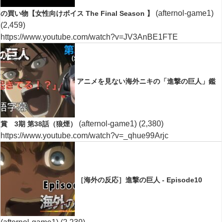
(afternol-game1)
の買い物【女性向けボイス The Final Season 】
(2,459)
https://www.youtube.com/watch?v=JV3AnBE1FTE
アニメを見ない海外ニキの「進撃の巨人」鑑
(afternol-game1)
(2,380)
賞 3期 第38話（狼煙）
https://www.youtube.com/watch?v=_qhue99Arjc
［海外の反応］進撃の巨人 - Episode10