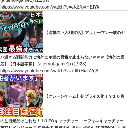
(afternol-game1)
(2,239)
https://www.youtube.com/watch?v=eKZXytHEIYk
【進撃の巨人3期7話】アッカーマン一族のヤ
バ過ぎる戦闘能力に海外ニキ達の興奮が止まらないｗｗｗ【海外の反
(afternol-game1)
(1,928)
応】【日本語字幕】
https://www.youtube.com/watch?v=x9fRHiasVg8
【クレーンゲーム】初プライズ化！？１０月
の注目景品はこれだ！！(UFOキャッチャー.ユーフォ―キャッチャー.
東京リベンジャーズ.松野千冬.鬼滅の刃.きめつのやいば.進撃の巨人.三