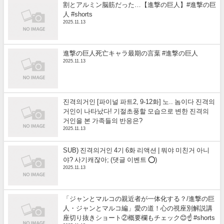
割とアルミン脳筋だった…【進撃の巨人】#進撃の巨
人 #shorts
2025.11.13
進撃の巨人死亡キャラ最期の言葉 #進撃の巨人
2025.11.13
진격의거인 [파이널 파트2, 9-12화] 노.. 놈이다 진격의
거인이 나타났다! 기절초풍할 모습으로 변한 진격의
거인을 본 가족들의 반응은?
2025.11.13
SUB) 진격의거인 4기 6화 리액션 | 뭐야 미친거 아니
야? 사기캐잖아; (댓글 이벤트 ⭕)
2025.11.13
「ジャンとマルコの親近者が一体化する？/進撃の巨
人・ジャンとマルコ編」愛の道！心の視座別解説講
座切り抜きショート②概要欄もチェック😊☝️ #shorts