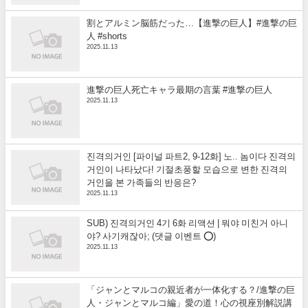
割とアルミン脳筋だった…【進撃の巨人】#進撃の巨
人 #shorts
2025.11.13
進撃の巨人死亡キャラ最期の言葉 #進撃の巨人
2025.11.13
진격의거인 [파이널 파트2, 9-12화] 노.. 놈이다 진격의
거인이 나타났다! 기절초풍할 모습으로 변한 진격의
거인을 본 가족들의 반응은?
2025.11.13
SUB) 진격의거인 4기 6화 리액션 | 뭐야 미친거 아니
야? 사기캐잖아; (댓글 이벤트 ⭕)
2025.11.13
「ジャンとマルコの親近者が一体化する？/進撃の巨
人・ジャンとマルコ編」愛の道！心の視座別解説講