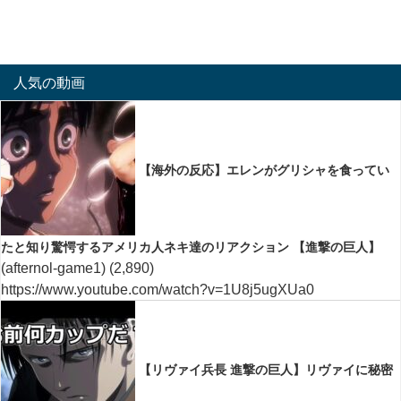
人気の動画
【海外の反応】エレンがグリシャを食ってい
たと知り驚愕するアメリカ人ネキ達のリアクション 【進撃の巨人】
(afternol-game1)
(2,890)
https://www.youtube.com/watch?v=1U8j5ugXUa0
【リヴァイ兵長 進撃の巨人】リヴァイに秘密