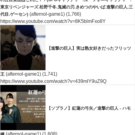
東京リベンジャーズ.松野千冬.鬼滅の刃.きめつのやいば.進撃の巨人.三
(afternol-game1)
(1,766)
代目.ゲーセン)
https://www.youtube.com/watch?v=8K5blmFxo8Y
【進撃の巨人】実は熟女好きだったフリッツ
(afternol-game1)
(1,741)
王
https://www.youtube.com/watch?v=439mlY9uZ9Q
【ソプラノ】紅蓮の弓矢／進撃の巨人 - ハモ
(afternol-game1)
(1,608)
練