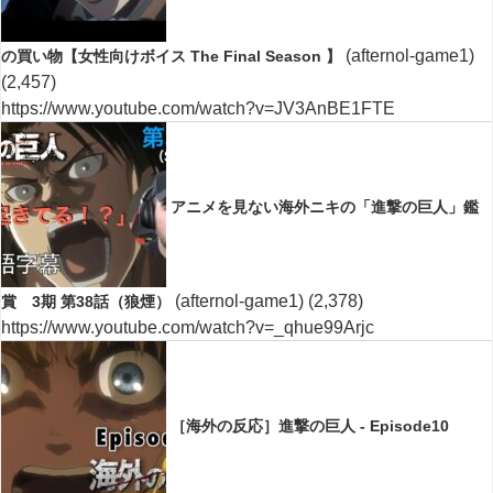
(afternol-game1)
の買い物【女性向けボイス The Final Season 】
(2,457)
https://www.youtube.com/watch?v=JV3AnBE1FTE
アニメを見ない海外ニキの「進撃の巨人」鑑
(afternol-game1)
(2,378)
賞 3期 第38話（狼煙）
https://www.youtube.com/watch?v=_qhue99Arjc
［海外の反応］進撃の巨人 - Episode10