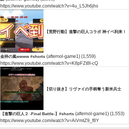
https://www.youtube.com/watch?v=4u_L5Jh6jhs
【荒野行動】進撃の巨人コラボ 神イベ到来！
(afternol-game1)
(1,559)
金枠の嵐wwww #shorts
https://www.youtube.com/watch?v=K8pFZt8l-cQ
【切り抜き】リヴァイの手柄奪う新米兵士
(afternol-game1)
(1,553)
【進撃の巨人２ -Final Battle-】#shorts
https://www.youtube.com/watch?v=AiVmtZ9_f8Y