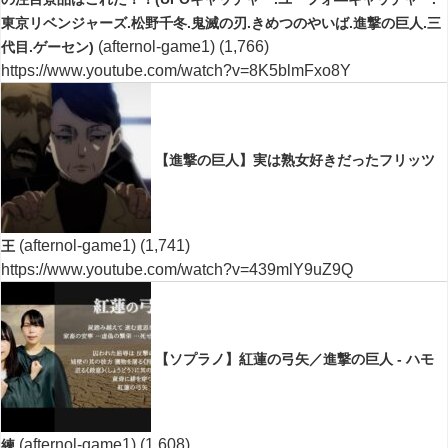
東京リベンジャーズ.松野千冬.鬼滅の刃.きめつのやいば.進撃の巨人.三
(afternol-game1)
(1,766)
代目.ゲーセン)
https://www.youtube.com/watch?v=8K5blmFxo8Y
【進撃の巨人】実は熟女好きだったフリッツ
(afternol-game1)
(1,741)
王
https://www.youtube.com/watch?v=439mlY9uZ9Q
【ソプラノ】紅蓮の弓矢／進撃の巨人 - ハモ
(afternol-game1)
(1,608)
練