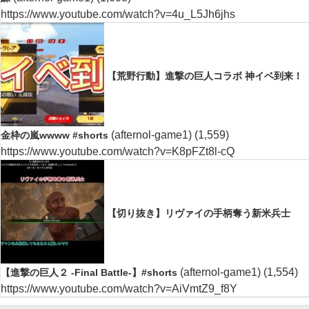
https://www.youtube.com/watch?v=4u_L5Jh6jhs
【荒野行動】進撃の巨人コラボ 神イベ到来！
(afternol-game1)
(1,559)
金枠の嵐wwww #shorts
https://www.youtube.com/watch?v=K8pFZt8l-cQ
【切り抜き】リヴァイの手柄奪う新米兵士
(afternol-game1)
(1,554)
【進撃の巨人２ -Final Battle-】#shorts
https://www.youtube.com/watch?v=AiVmtZ9_f8Y