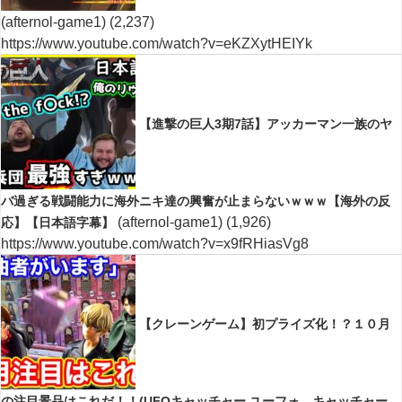
(afternol-game1)
(2,237)
https://www.youtube.com/watch?v=eKZXytHEIYk
【進撃の巨人3期7話】アッカーマン一族のヤ
バ過ぎる戦闘能力に海外ニキ達の興奮が止まらないｗｗｗ【海外の反
(afternol-game1)
(1,926)
応】【日本語字幕】
https://www.youtube.com/watch?v=x9fRHiasVg8
【クレーンゲーム】初プライズ化！？１０月
の注目景品はこれだ！！(UFOキャッチャー.ユーフォ―キャッチャー.