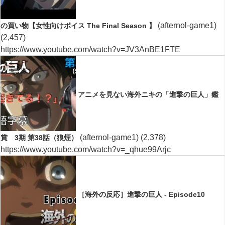
(afternol-game1)
の買い物【女性向けボイス The Final Season 】
(2,457)
https://www.youtube.com/watch?v=JV3AnBE1FTE
アニメを見ない海外ニキの「進撃の巨人」鑑
(afternol-game1)
(2,378)
賞 3期 第38話（狼煙）
https://www.youtube.com/watch?v=_qhue99Arjc
［海外の反応］進撃の巨人 - Episode10