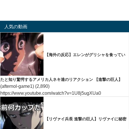
人気の動画
【海外の反応】エレンがグリシャを食ってい
たと知り驚愕するアメリカ人ネキ達のリアクション 【進撃の巨人】
(afternol-game1)
(2,890)
https://www.youtube.com/watch?v=1U8j5ugXUa0
【リヴァイ兵長 進撃の巨人】リヴァイに秘密