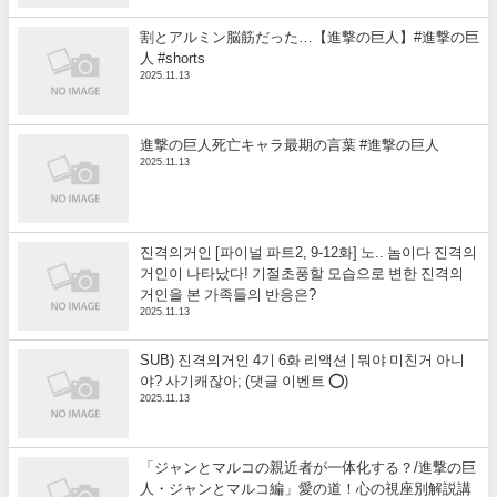
割とアルミン脳筋だった…【進撃の巨人】#進撃の巨
人 #shorts
2025.11.13
進撃の巨人死亡キャラ最期の言葉 #進撃の巨人
2025.11.13
진격의거인 [파이널 파트2, 9-12화] 노.. 놈이다 진격의
거인이 나타났다! 기절초풍할 모습으로 변한 진격의
거인을 본 가족들의 반응은?
2025.11.13
SUB) 진격의거인 4기 6화 리액션 | 뭐야 미친거 아니
야? 사기캐잖아; (댓글 이벤트 ⭕)
2025.11.13
「ジャンとマルコの親近者が一体化する？/進撃の巨
人・ジャンとマルコ編」愛の道！心の視座別解説講