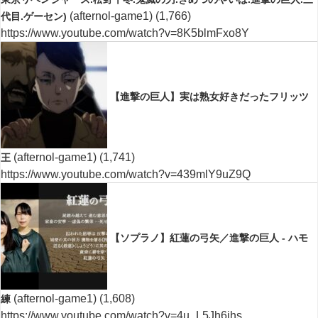
(afternol-game1)
(1,766)
代目.ゲーセン)
https://www.youtube.com/watch?v=8K5blmFxo8Y
【進撃の巨人】実は熟女好きだったフリッツ
(afternol-game1)
(1,741)
王
https://www.youtube.com/watch?v=439mlY9uZ9Q
【ソプラノ】紅蓮の弓矢／進撃の巨人 - ハモ
(afternol-game1)
(1,608)
練
https://www.youtube.com/watch?v=4u_L5Jh6jhs