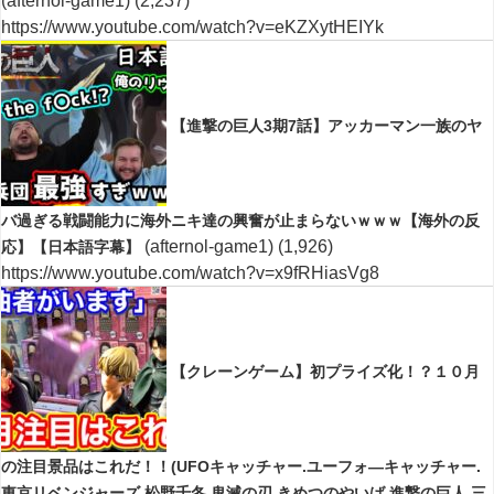
(afternol-game1)
(2,237)
https://www.youtube.com/watch?v=eKZXytHEIYk
【進撃の巨人3期7話】アッカーマン一族のヤ
バ過ぎる戦闘能力に海外ニキ達の興奮が止まらないｗｗｗ【海外の反
(afternol-game1)
(1,926)
応】【日本語字幕】
https://www.youtube.com/watch?v=x9fRHiasVg8
【クレーンゲーム】初プライズ化！？１０月
の注目景品はこれだ！！(UFOキャッチャー.ユーフォ―キャッチャー.
東京リベンジャーズ.松野千冬.鬼滅の刃.きめつのやいば.進撃の巨人.三