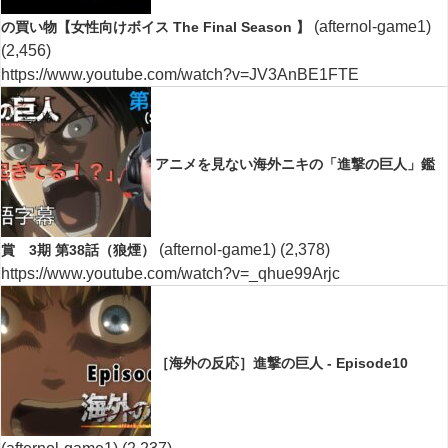
(afternol-game1)
の買い物【女性向けボイス The Final Season 】
(2,456)
https://www.youtube.com/watch?v=JV3AnBE1FTE
アニメを見ない海外ニキの「進撃の巨人」鑑
(afternol-game1)
(2,378)
賞 3期 第38話（狼煙）
https://www.youtube.com/watch?v=_qhue99Arjc
［海外の反応］進撃の巨人 - Episode10