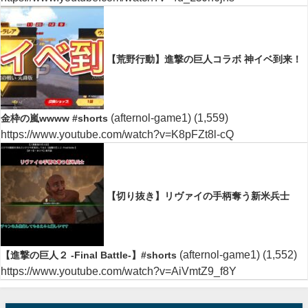
【荒野行動】進撃の巨人コラボ 神イベ到来！
(afternol-game1)
(1,559)
金枠の嵐wwww #shorts
https://www.youtube.com/watch?v=K8pFZt8l-cQ
【切り抜き】リヴァイの手柄奪う新米兵士
(afternol-game1)
(1,552)
【進撃の巨人２ -Final Battle-】#shorts
https://www.youtube.com/watch?v=AiVmtZ9_f8Y