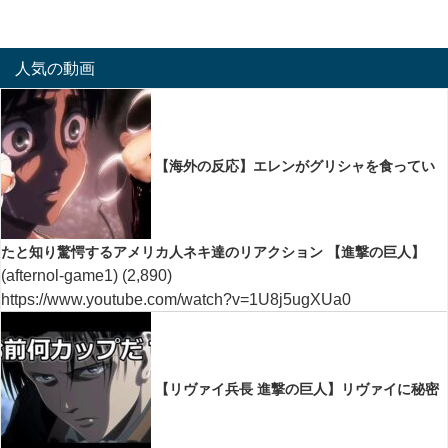
人気の動画
【海外の反応】エレンがグリシャを食ってい
たと知り驚愕するアメリカ人ネキ達のリアクション 【進撃の巨人】
(afternol-game1)
(2,890)
https://www.youtube.com/watch?v=1U8j5ugXUa0
【リヴァイ兵長 進撃の巨人】リヴァイに秘密