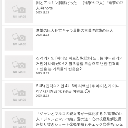
割とアルミン脳筋だった…【進撃の巨人】#進撃の巨
人 #shorts
2025.11.13
進撃の巨人死亡キャラ最期の言葉 #進撃の巨人
2025.11.13
진격의거인 [파이널 파트2, 9-12화] 노.. 놈이다 진격의
거인이 나타났다! 기절초풍할 모습으로 변한 진격의
거인을 본 가족들의 반응은?
2025.11.13
SUB) 진격의거인 4기 6화 리액션 | 뭐야 미친거 아니
야? 사기캐잖아; (댓글 이벤트 ⭕)
2025.11.13
「ジャンとマルコの親近者が一体化する？/進撃の巨
人・ジャンとマルコ編」愛の道！心の視座別解説講
座切り抜きショート②概要欄もチェック😊☝️ #shorts