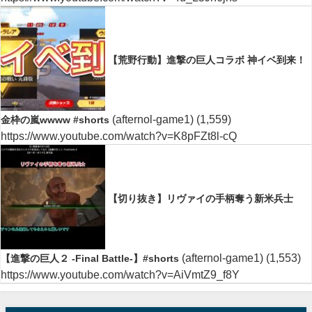
【荒野行動】進撃の巨人コラボ 神イベ到来！
(afternol-game1)
(1,559)
金枠の嵐wwww #shorts
https://www.youtube.com/watch?v=K8pFZt8l-cQ
【切り抜き】リヴァイの手柄奪う新米兵士
(afternol-game1)
(1,553)
【進撃の巨人２ -Final Battle-】#shorts
https://www.youtube.com/watch?v=AiVmtZ9_f8Y