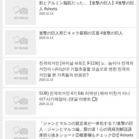
割とアルミン脳筋だった…【進撃の巨人】#進撃の巨
人 #shorts
2025.11.13
進撃の巨人死亡キャラ最期の言葉 #進撃の巨人
2025.11.13
진격의거인 [파이널 파트2, 9-12화] 노.. 놈이다 진격의
거인이 나타났다! 기절초풍할 모습으로 변한 진격의
거인을 본 가족들의 반응은?
2025.11.13
SUB) 진격의거인 4기 6화 리액션 | 뭐야 미친거 아니
야? 사기캐잖아; (댓글 이벤트 ⭕)
2025.11.13
「ジャンとマルコの親近者が一体化する？/進撃の巨
人・ジャンとマルコ編」愛の道！心の視座別解説講
座切り抜きショート②概要欄もチェック😊☝️ #shorts