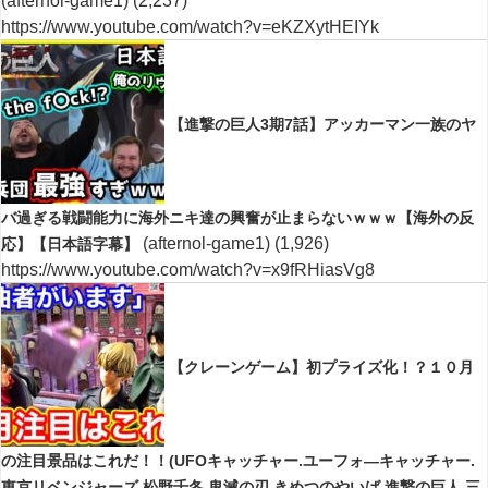
(afternol-game1)
(2,237)
https://www.youtube.com/watch?v=eKZXytHEIYk
【進撃の巨人3期7話】アッカーマン一族のヤ
バ過ぎる戦闘能力に海外ニキ達の興奮が止まらないｗｗｗ【海外の反
(afternol-game1)
(1,926)
応】【日本語字幕】
https://www.youtube.com/watch?v=x9fRHiasVg8
【クレーンゲーム】初プライズ化！？１０月
の注目景品はこれだ！！(UFOキャッチャー.ユーフォ―キャッチャー.
東京リベンジャーズ.松野千冬.鬼滅の刃.きめつのやいば.進撃の巨人.三