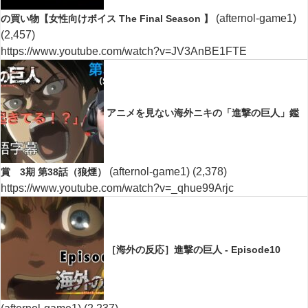
(afternol-game1)
の買い物【女性向けボイス The Final Season 】
(2,457)
https://www.youtube.com/watch?v=JV3AnBE1FTE
アニメを見ない海外ニキの「進撃の巨人」鑑
(afternol-game1)
(2,378)
賞 3期 第38話（狼煙）
https://www.youtube.com/watch?v=_qhue99Arjc
［海外の反応］進撃の巨人 - Episode10