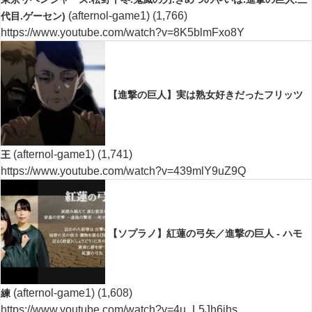
(afternol-game1)
(1,766)
代目.ゲーセン)
https://www.youtube.com/watch?v=8K5blmFxo8Y
【進撃の巨人】実は熟女好きだったフリッツ
(afternol-game1)
(1,741)
王
https://www.youtube.com/watch?v=439mlY9uZ9Q
【ソプラノ】紅蓮の弓矢／進撃の巨人 - ハモ
(afternol-game1)
(1,608)
練
https://www.youtube.com/watch?v=4u_L5Jh6jhs