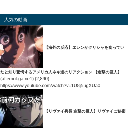
人気の動画
【海外の反応】エレンがグリシャを食ってい
たと知り驚愕するアメリカ人ネキ達のリアクション 【進撃の巨人】
(afternol-game1)
(2,890)
https://www.youtube.com/watch?v=1U8j5ugXUa0
【リヴァイ兵長 進撃の巨人】リヴァイに秘密