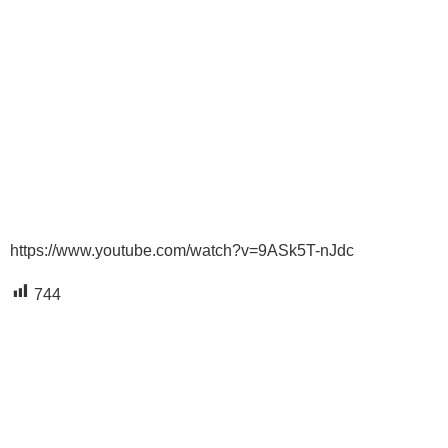
https://www.youtube.com/watch?v=9ASk5T-nJdc
744