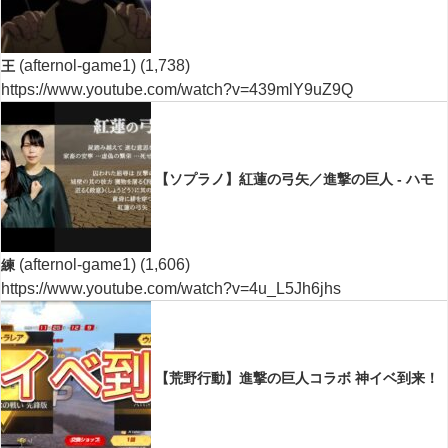
(afternol-game1)
(1,738)
王
https://www.youtube.com/watch?v=439mlY9uZ9Q
【ソプラノ】紅蓮の弓矢／進撃の巨人 - ハモ
(afternol-game1)
(1,606)
練
https://www.youtube.com/watch?v=4u_L5Jh6jhs
【荒野行動】進撃の巨人コラボ 神イベ到来！