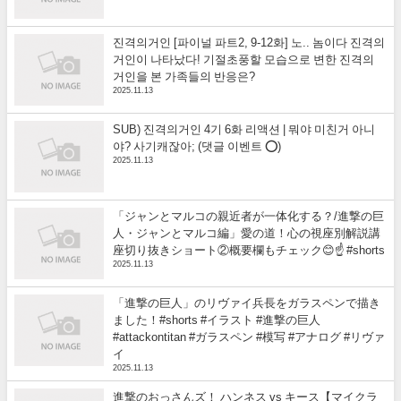
진격의거인 [파이널 파트2, 9-12화] 노.. 놈이다 진격의
거인이 나타났다! 기절초풍할 모습으로 변한 진격의
거인을 본 가족들의 반응은?
2025.11.13
SUB) 진격의거인 4기 6화 리액션 | 뭐야 미친거 아니
야? 사기캐잖아; (댓글 이벤트 ⭕)
2025.11.13
「ジャンとマルコの親近者が一体化する？/進撃の巨
人・ジャンとマルコ編」愛の道！心の視座別解説講
座切り抜きショート②概要欄もチェック😊☝️ #shorts
2025.11.13
「進撃の巨人」のリヴァイ兵長をガラスペンで描き
ました！#shorts #イラスト #進撃の巨人
#attackontitan #ガラスペン #模写 #アナログ #リヴァ
イ
2025.11.13
進撃のおっさんズ！ ハンネス vs キース【マイクラ