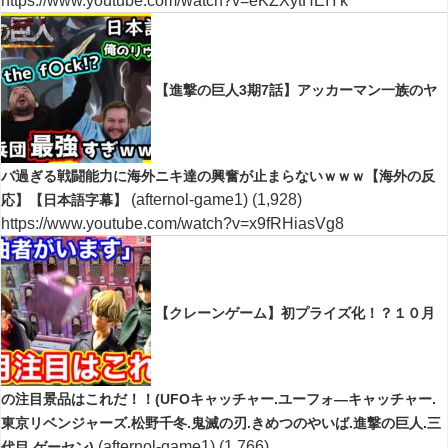
https://www.youtube.com/watch?v=eKZXytHEIYk
【進撃の巨人3期7話】アッカーマン一族のヤ
バ過ぎる戦闘能力に海外ニキ達の興奮が止まらないｗｗｗ【海外の反
(afternol-game1)
(1,928)
応】【日本語字幕】
https://www.youtube.com/watch?v=x9fRHiasVg8
【クレーンゲーム】初プライズ化！？１０月
の注目景品はこれだ！！(UFOキャッチャー.ユーフォ―キャッチャー.
東京リベンジャーズ.松野千冬.鬼滅の刃.きめつのやいば.進撃の巨人.三
(afternol-game1)
(1,766)
代目.ゲーセン)