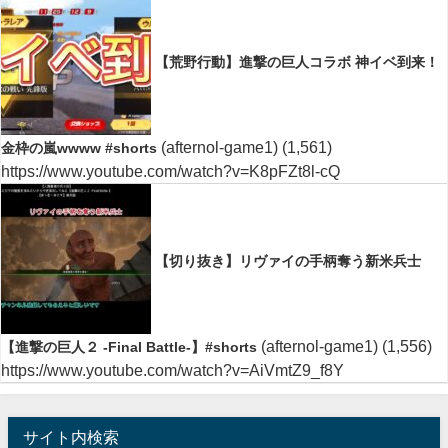
【荒野行動】進撃の巨人コラボ 神イベ到来！
(afternol-game1)
(1,561)
金枠の嵐wwww #shorts
https://www.youtube.com/watch?v=K8pFZt8l-cQ
【切り抜き】リヴァイの手柄奪う新米兵士
(afternol-game1)
(1,556)
【進撃の巨人２ -Final Battle-】#shorts
https://www.youtube.com/watch?v=AiVmtZ9_f8Y
サイト内検索