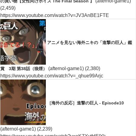
(afternol-game1)
の買い物【女性向けボイス The Final Season 】
(2,459)
https://www.youtube.com/watch?v=JV3AnBE1FTE
アニメを見ない海外ニキの「進撃の巨人」鑑
(afternol-game1)
(2,380)
賞 3期 第38話（狼煙）
https://www.youtube.com/watch?v=_qhue99Arjc
［海外の反応］進撃の巨人 - Episode10
(afternol-game1)
(2,239)