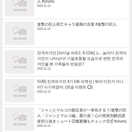
人 #shorts
2025.11.13
進撃の巨人死亡キャラ最期の言葉 #進撃の巨人
2025.11.13
진격의거인 [파이널 파트2, 9-12화] 노.. 놈이다 진격의
거인이 나타났다! 기절초풍할 모습으로 변한 진격의
거인을 본 가족들의 반응은?
2025.11.13
SUB) 진격의거인 4기 6화 리액션 | 뭐야 미친거 아니
야? 사기캐잖아; (댓글 이벤트 ⭕)
2025.11.13
「ジャンとマルコの親近者が一体化する？/進撃の巨
人・ジャンとマルコ編」愛の道！心の視座別解説講
座切り抜きショート②概要欄もチェック😊☝️ #shorts
2025.11.13