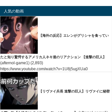
人気の動画
【海外の反応】エレンがグリシャを食ってい
たと知り驚愕するアメリカ人ネキ達のリアクション 【進撃の巨人】
(afternol-game1)
(2,893)
https://www.youtube.com/watch?v=1U8j5ugXUa0
【リヴァイ兵長 進撃の巨人】リヴァイに秘密