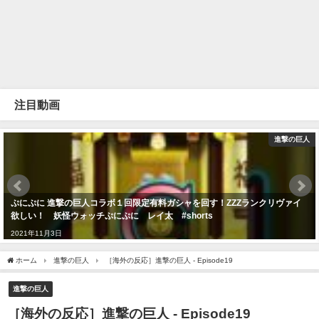
注目動画
進撃の巨人
ぷにぷに 進撃の巨人コラボ１回限定有料ガシャを回す！ZZZランクリヴァイ
欲しい！ 妖怪ウォッチぷにぷに レイ太 #shorts
2021年11月3日
ホーム
進撃の巨人
［海外の反応］進撃の巨人 - Episode19
進撃の巨人
［海外の反応］進撃の巨人 - Episode19