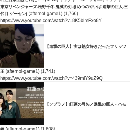
東京リベンジャーズ.松野千冬.鬼滅の刃.きめつのやいば.進撃の巨人.三
(afternol-game1)
(1,766)
代目.ゲーセン)
https://www.youtube.com/watch?v=8K5blmFxo8Y
【進撃の巨人】実は熟女好きだったフリッツ
(afternol-game1)
(1,741)
王
https://www.youtube.com/watch?v=439mlY9uZ9Q
【ソプラノ】紅蓮の弓矢／進撃の巨人 - ハモ
(afternol-game1)
(1,608)
練