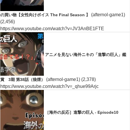
(afternol-game1)
の買い物【女性向けボイス The Final Season 】
(2,456)
https://www.youtube.com/watch?v=JV3AnBE1FTE
アニメを見ない海外ニキの「進撃の巨人」鑑
(afternol-game1)
(2,378)
賞 3期 第38話（狼煙）
https://www.youtube.com/watch?v=_qhue99Arjc
［海外の反応］進撃の巨人 - Episode10