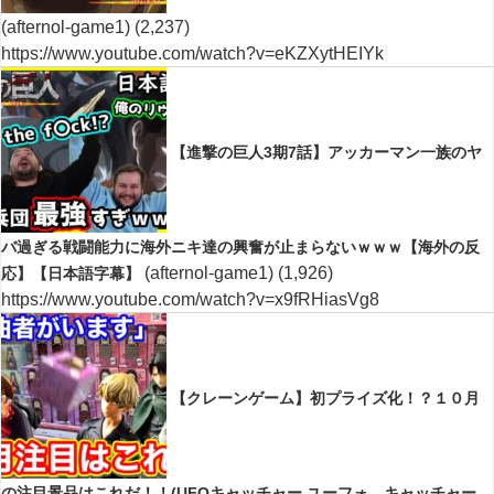
(afternol-game1)
(2,237)
https://www.youtube.com/watch?v=eKZXytHEIYk
【進撃の巨人3期7話】アッカーマン一族のヤ
バ過ぎる戦闘能力に海外ニキ達の興奮が止まらないｗｗｗ【海外の反
(afternol-game1)
(1,926)
応】【日本語字幕】
https://www.youtube.com/watch?v=x9fRHiasVg8
【クレーンゲーム】初プライズ化！？１０月
の注目景品はこれだ！！(UFOキャッチャー.ユーフォ―キャッチャー.