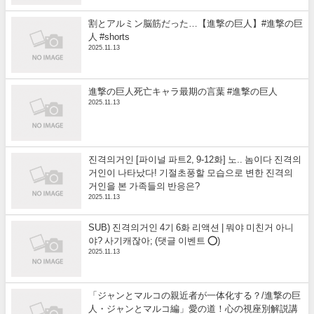
割とアルミン脳筋だった…【進撃の巨人】#進撃の巨
人 #shorts
2025.11.13
進撃の巨人死亡キャラ最期の言葉 #進撃の巨人
2025.11.13
진격의거인 [파이널 파트2, 9-12화] 노.. 놈이다 진격의
거인이 나타났다! 기절초풍할 모습으로 변한 진격의
거인을 본 가족들의 반응은?
2025.11.13
SUB) 진격의거인 4기 6화 리액션 | 뭐야 미친거 아니
야? 사기캐잖아; (댓글 이벤트 ⭕)
2025.11.13
「ジャンとマルコの親近者が一体化する？/進撃の巨
人・ジャンとマルコ編」愛の道！心の視座別解説講