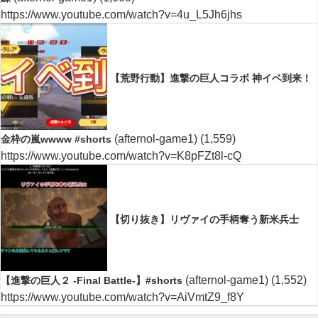
https://www.youtube.com/watch?v=4u_L5Jh6jhs
【荒野行動】進撃の巨人コラボ 神イベ到来！
(afternol-game1)
(1,559)
金枠の嵐wwww #shorts
https://www.youtube.com/watch?v=K8pFZt8l-cQ
【切り抜き】リヴァイの手柄奪う新米兵士
(afternol-game1)
(1,552)
【進撃の巨人２ -Final Battle-】#shorts
https://www.youtube.com/watch?v=AiVmtZ9_f8Y