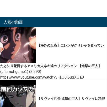
人気の動画
【海外の反応】エレンがグリシャを食ってい
たと知り驚愕するアメリカ人ネキ達のリアクション 【進撃の巨人】
(afternol-game1)
(2,890)
https://www.youtube.com/watch?v=1U8j5ugXUa0
【リヴァイ兵長 進撃の巨人】リヴァイに秘密