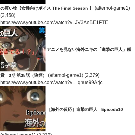
(afternol-game1)
の買い物【女性向けボイス The Final Season 】
(2,458)
https://www.youtube.com/watch?v=JV3AnBE1FTE
アニメを見ない海外ニキの「進撃の巨人」鑑
(afternol-game1)
(2,379)
賞 3期 第38話（狼煙）
https://www.youtube.com/watch?v=_qhue99Arjc
［海外の反応］進撃の巨人 - Episode10