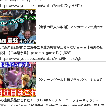
(afternol-game1)
(2,239)
https://www.youtube.com/watch?v=eKZXytHEIYk
【進撃の巨人3期7話】アッカーマン一族のヤ
バ過ぎる戦闘能力に海外ニキ達の興奮が止まらないｗｗｗ【海外の反
(afternol-game1)
(1,928)
応】【日本語字幕】
https://www.youtube.com/watch?v=x9fRHiasVg8
【クレーンゲーム】初プライズ化！？１０月
の注目景品はこれだ！！(UFOキャッチャー.ユーフォ―キャッチャー.
東京リベンジャーズ.松野千冬.鬼滅の刃.きめつのやいば.進撃の巨人.三