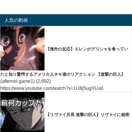
人気の動画
【海外の反応】エレンがグリシャを食ってい
たと知り驚愕するアメリカ人ネキ達のリアクション 【進撃の巨人】
(afternol-game1)
(2,892)
https://www.youtube.com/watch?v=1U8j5ugXUa0
【リヴァイ兵長 進撃の巨人】リヴァイに秘密