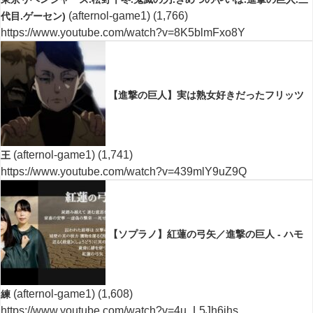
(afternol-game1)
(1,766)
代目.ゲーセン)
https://www.youtube.com/watch?v=8K5blmFxo8Y
【進撃の巨人】実は熟女好きだったフリッツ
(afternol-game1)
(1,741)
王
https://www.youtube.com/watch?v=439mlY9uZ9Q
【ソプラノ】紅蓮の弓矢／進撃の巨人 - ハモ
(afternol-game1)
(1,608)
練
https://www.youtube.com/watch?v=4u_L5Jh6jhs