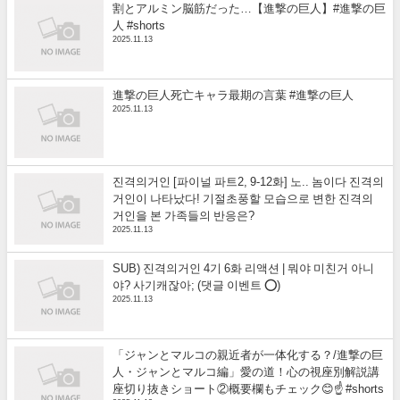
割とアルミン脳筋だった…【進撃の巨人】#進撃の巨
人 #shorts
2025.11.13
進撃の巨人死亡キャラ最期の言葉 #進撃の巨人
2025.11.13
진격의거인 [파이널 파트2, 9-12화] 노.. 놈이다 진격의
거인이 나타났다! 기절초풍할 모습으로 변한 진격의
거인을 본 가족들의 반응은?
2025.11.13
SUB) 진격의거인 4기 6화 리액션 | 뭐야 미친거 아니
야? 사기캐잖아; (댓글 이벤트 ⭕)
2025.11.13
「ジャンとマルコの親近者が一体化する？/進撃の巨
人・ジャンとマルコ編」愛の道！心の視座別解説講
座切り抜きショート②概要欄もチェック😊☝️ #shorts