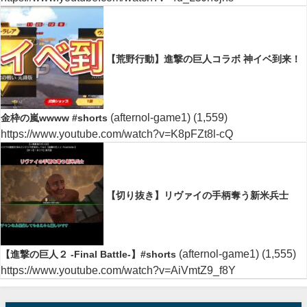
【荒野行動】進撃の巨人コラボ 神イベ到来！
(afternol-game1)
(1,559)
金枠の嵐wwww #shorts
https://www.youtube.com/watch?v=K8pFZt8l-cQ
【切り抜き】リヴァイの手柄奪う新米兵士
(afternol-game1)
(1,555)
【進撃の巨人２ -Final Battle-】#shorts
https://www.youtube.com/watch?v=AiVmtZ9_f8Y