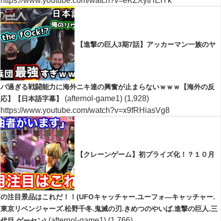
https://www.youtube.com/watch?v=eKZXytHEIYk
【進撃の巨人3期7話】アッカーマン一族のヤ
バ過ぎる戦闘能力に海外ニキ達の興奮が止まらないｗｗｗ【海外の反
(afternol-game1)
(1,928)
応】【日本語字幕】
https://www.youtube.com/watch?v=x9fRHiasVg8
【クレーンゲーム】初プライズ化！？１０月
の注目景品はこれだ！！(UFOキャッチャー.ユーフォ―キャッチャー.
東京リベンジャーズ.松野千冬.鬼滅の刃.きめつのやいば.進撃の巨人.三
(afternol-game1)
(1,766)
代目.ゲーセン)