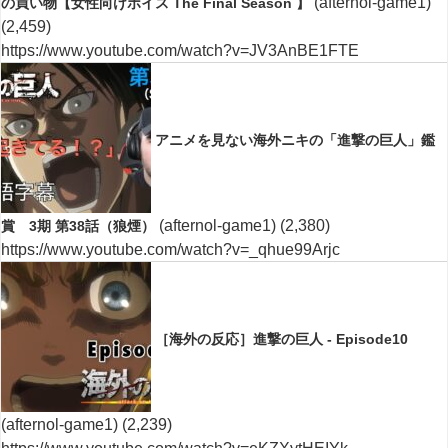
(afternol-game1)
の買い物【女性向けボイス The Final Season 】
(2,459)
https://www.youtube.com/watch?v=JV3AnBE1FTE
アニメを見ない海外ニキの「進撃の巨人」鑑
(afternol-game1)
(2,380)
賞 3期 第38話（狼煙）
https://www.youtube.com/watch?v=_qhue99Arjc
［海外の反応］進撃の巨人 - Episode10
(afternol-game1)
(2,239)