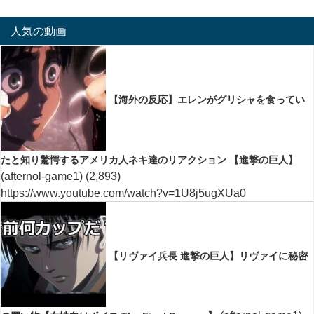
人気の動画
【海外の反応】エレンがグリシャを食ってい
たと知り驚愕するアメリカ人ネキ達のリアクション 【進撃の巨人】
(afternol-game1)
(2,893)
https://www.youtube.com/watch?v=1U8j5ugXUa0
【リヴァイ兵長 進撃の巨人】リヴァイに秘密