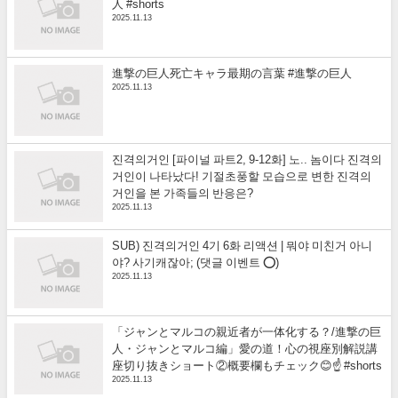
人 #shorts
2025.11.13
進撃の巨人死亡キャラ最期の言葉 #進撃の巨人
2025.11.13
진격의거인 [파이널 파트2, 9-12화] 노.. 놈이다 진격의
거인이 나타났다! 기절초풍할 모습으로 변한 진격의
거인을 본 가족들의 반응은?
2025.11.13
SUB) 진격의거인 4기 6화 리액션 | 뭐야 미친거 아니
야? 사기캐잖아; (댓글 이벤트 ⭕)
2025.11.13
「ジャンとマルコの親近者が一体化する？/進撃の巨
人・ジャンとマルコ編」愛の道！心の視座別解説講
座切り抜きショート②概要欄もチェック😊☝️ #shorts
2025.11.13