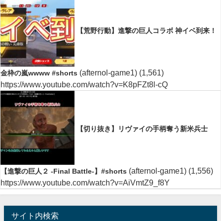
【荒野行動】進撃の巨人コラボ 神イベ到来！
(afternol-game1)
(1,561)
金枠の嵐wwww #shorts
https://www.youtube.com/watch?v=K8pFZt8l-cQ
【切り抜き】リヴァイの手柄奪う新米兵士
(afternol-game1)
(1,556)
【進撃の巨人２ -Final Battle-】#shorts
https://www.youtube.com/watch?v=AiVmtZ9_f8Y
サイト内検索