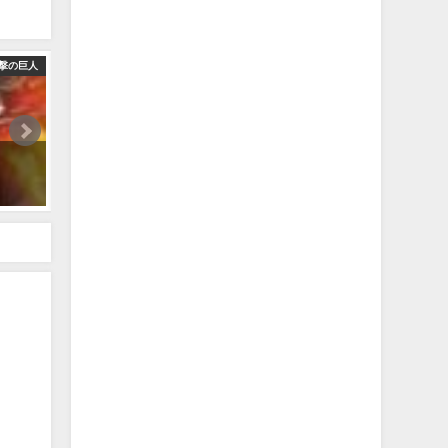
撃の巨人
【ゆっくり解説】力に縋った奴隷 ケニー・アッカーマン【進撃の巨人
2022年4月28日