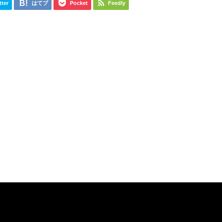
tter
はてブ
Pocket
Feedly