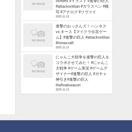
#shorts #イラスト #進撃の巨人
#attackontitan #ガラスペン #模
写 #アナログ #リヴァイ
2025.11.13
進撃のおっさんズ！ ハンネス
vs キース【マイクラ伝言ゲー
ム】#進撃の巨人 #attackontitan
#minecraft
2025.11.13
にゃんこ大戦争を進撃の巨人を
コラボさせてみた！ #にゃんこ
大戦争 #ゲーム実況 #ゲームデ
ザイナー#進撃の巨人 #ガチャ
神引き#進撃の巨人
thefinalseason
2025.11.13