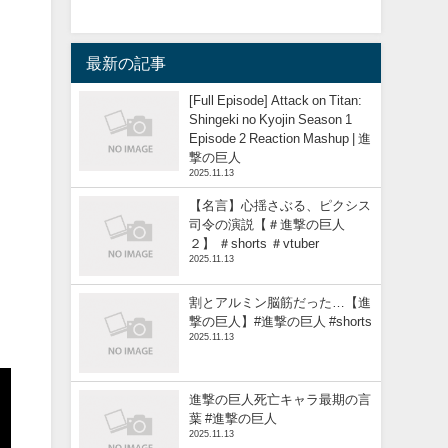
最新の記事
[Full Episode] Attack on Titan:
Shingeki no Kyojin Season 1
Episode 2 Reaction Mashup | 進
撃の巨人
2025.11.13
【名言】心揺さぶる、ピクシス
司令の演説【＃進撃の巨人
２】 ＃shorts ＃vtuber
2025.11.13
割とアルミン脳筋だった…【進
撃の巨人】#進撃の巨人 #shorts
2025.11.13
進撃の巨人死亡キャラ最期の言
葉 #進撃の巨人
2025.11.13