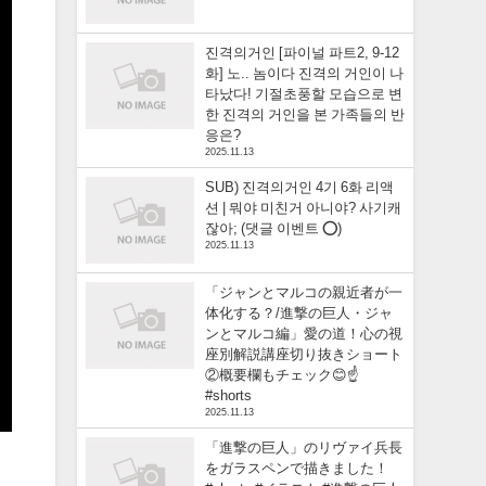
진격의거인 [파이널 파트2, 9-12
화] 노.. 놈이다 진격의 거인이 나
타났다! 기절초풍할 모습으로 변
한 진격의 거인을 본 가족들의 반
응은?
2025.11.13
SUB) 진격의거인 4기 6화 리액
션 | 뭐야 미친거 아니야? 사기캐
잖아; (댓글 이벤트 ⭕)
2025.11.13
「ジャンとマルコの親近者が一
体化する？/進撃の巨人・ジャ
ンとマルコ編」愛の道！心の視
座別解説講座切り抜きショート
②概要欄もチェック😊☝️
#shorts
2025.11.13
「進撃の巨人」のリヴァイ兵長
をガラスペンで描きました！