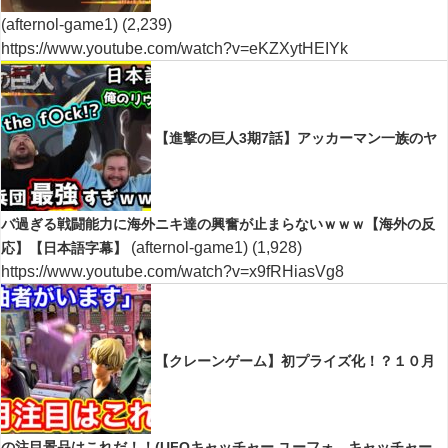
(afternol-game1)
(2,239)
https://www.youtube.com/watch?v=eKZXytHEIYk
【進撃の巨人3期7話】アッカーマン一族のヤ
バ過ぎる戦闘能力に海外ニキ達の興奮が止まらないｗｗｗ【海外の反
(afternol-game1)
(1,928)
応】【日本語字幕】
https://www.youtube.com/watch?v=x9fRHiasVg8
【クレーンゲーム】初プライズ化！？１０月
の注目景品はこれだ！！(UFOキャッチャー.ユーフォ―キャッチャー.