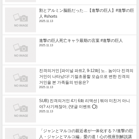
割とアルミン脳筋だった…【進撃の巨人】#進撃の巨
人 #shorts
2025.11.13
進撃の巨人死亡キャラ最期の言葉 #進撃の巨人
2025.11.13
진격의거인 [파이널 파트2, 9-12화] 노.. 놈이다 진격의
거인이 나타났다! 기절초풍할 모습으로 변한 진격의
거인을 본 가족들의 반응은?
2025.11.13
SUB) 진격의거인 4기 6화 리액션 | 뭐야 미친거 아니
야? 사기캐잖아; (댓글 이벤트 ⭕)
2025.11.13
「ジャンとマルコの親近者が一体化する？/進撃の巨
人・ジャンとマルコ編」愛の道！心の視座別解説講