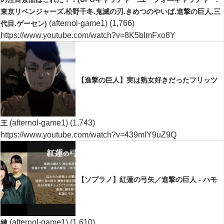
東京リベンジャーズ.松野千冬.鬼滅の刃.きめつのやいば.進撃の巨人.三
(afternol-game1)
(1,766)
代目.ゲーセン)
https://www.youtube.com/watch?v=8K5blmFxo8Y
【進撃の巨人】実は熟女好きだったフリッツ
(afternol-game1)
(1,743)
王
https://www.youtube.com/watch?v=439mlY9uZ9Q
【ソプラノ】紅蓮の弓矢／進撃の巨人 - ハモ
(afternol-game1)
(1,610)
練