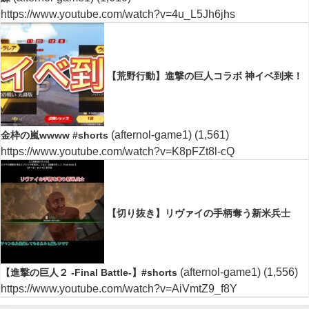
https://www.youtube.com/watch?v=4u_L5Jh6jhs
【荒野行動】進撃の巨人コラボ 神イベ到来！
(afternol-game1)
(1,561)
金枠の嵐wwww #shorts
https://www.youtube.com/watch?v=K8pFZt8l-cQ
【切り抜き】リヴァイの手柄奪う新米兵士
(afternol-game1)
(1,556)
【進撃の巨人２ -Final Battle-】#shorts
https://www.youtube.com/watch?v=AiVmtZ9_f8Y