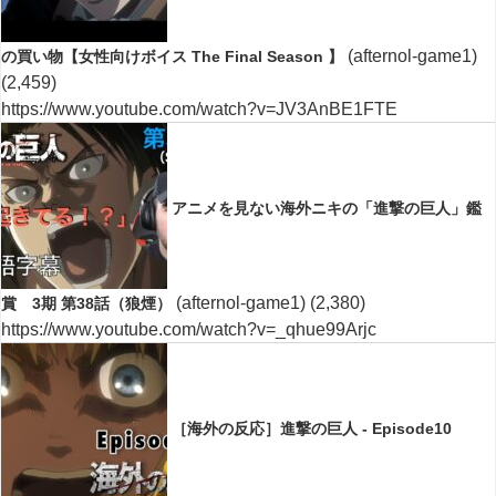
(afternol-game1)
の買い物【女性向けボイス The Final Season 】
(2,459)
https://www.youtube.com/watch?v=JV3AnBE1FTE
アニメを見ない海外ニキの「進撃の巨人」鑑
(afternol-game1)
(2,380)
賞 3期 第38話（狼煙）
https://www.youtube.com/watch?v=_qhue99Arjc
［海外の反応］進撃の巨人 - Episode10