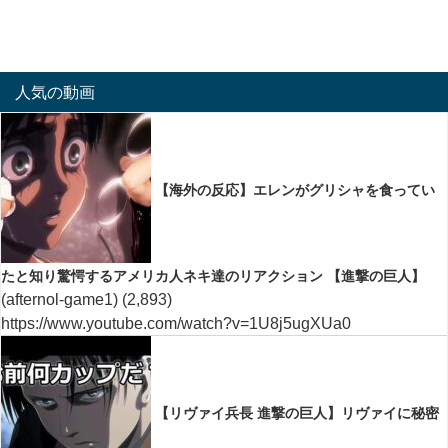
人気の動画
【海外の反応】エレンがグリシャを食ってい
たと知り驚愕するアメリカ人ネキ達のリアクション 【進撃の巨人】
(afternol-game1)
(2,893)
https://www.youtube.com/watch?v=1U8j5ugXUa0
【リヴァイ兵長 進撃の巨人】リヴァイに秘密