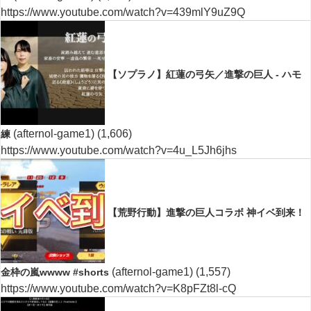
https://www.youtube.com/watch?v=439mlY9uZ9Q
【ソプラノ】紅蓮の弓矢／進撃の巨人 - ハモ
(afternol-game1)
(1,606)
練
https://www.youtube.com/watch?v=4u_L5Jh6jhs
【荒野行動】進撃の巨人コラボ 神イベ到来！
(afternol-game1)
(1,557)
金枠の嵐wwww #shorts
https://www.youtube.com/watch?v=K8pFZt8l-cQ