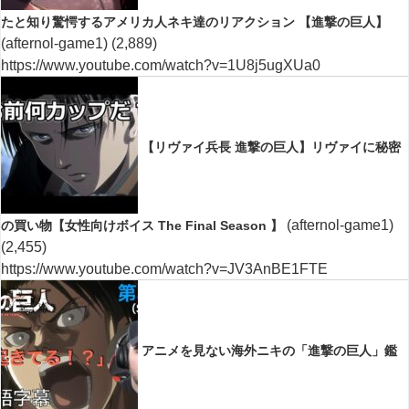
たと知り驚愕するアメリカ人ネキ達のリアクション 【進撃の巨人】
(afternol-game1)
(2,889)
https://www.youtube.com/watch?v=1U8j5ugXUa0
【リヴァイ兵長 進撃の巨人】リヴァイに秘密
(afternol-game1)
の買い物【女性向けボイス The Final Season 】
(2,455)
https://www.youtube.com/watch?v=JV3AnBE1FTE
アニメを見ない海外ニキの「進撃の巨人」鑑