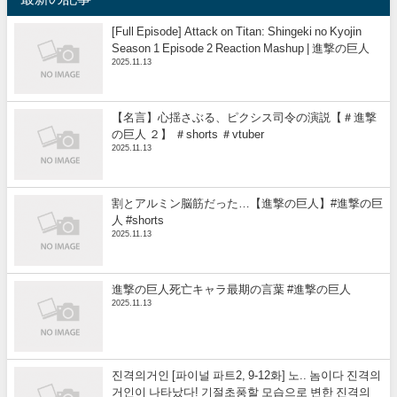
[Full Episode] Attack on Titan: Shingeki no Kyojin
Season 1 Episode 2 Reaction Mashup | 進撃の巨人
2025.11.13
【名言】心揺さぶる、ピクシス司令の演説【＃進撃
の巨人 ２】 ＃shorts ＃vtuber
2025.11.13
割とアルミン脳筋だった…【進撃の巨人】#進撃の巨
人 #shorts
2025.11.13
進撃の巨人死亡キャラ最期の言葉 #進撃の巨人
2025.11.13
진격의거인 [파이널 파트2, 9-12화] 노.. 놈이다 진격의
거인이 나타났다! 기절초풍할 모습으로 변한 진격의