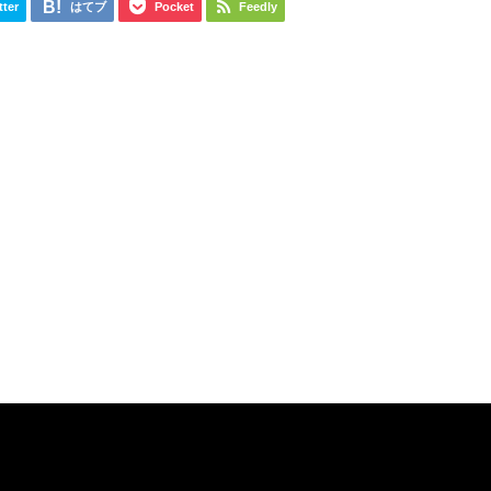
tter
はてブ
Pocket
Feedly