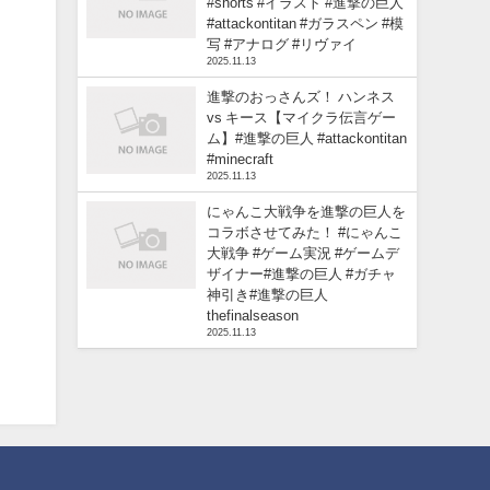
#shorts #イラスト #進撃の巨人
#attackontitan #ガラスペン #模
写 #アナログ #リヴァイ
2025.11.13
進撃のおっさんズ！ ハンネス
vs キース【マイクラ伝言ゲー
ム】#進撃の巨人 #attackontitan
#minecraft
2025.11.13
にゃんこ大戦争を進撃の巨人を
コラボさせてみた！ #にゃんこ
大戦争 #ゲーム実況 #ゲームデ
ザイナー#進撃の巨人 #ガチャ
神引き#進撃の巨人
thefinalseason
2025.11.13