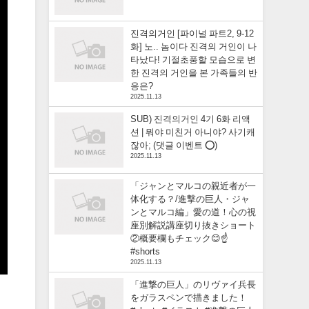
진격의거인 [파이널 파트2, 9-12
화] 노.. 놈이다 진격의 거인이 나
타났다! 기절초풍할 모습으로 변
한 진격의 거인을 본 가족들의 반
응은?
2025.11.13
SUB) 진격의거인 4기 6화 리액
션 | 뭐야 미친거 아니야? 사기캐
잖아; (댓글 이벤트 ⭕)
2025.11.13
「ジャンとマルコの親近者が一
体化する？/進撃の巨人・ジャ
ンとマルコ編」愛の道！心の視
座別解説講座切り抜きショート
②概要欄もチェック😊☝️
#shorts
2025.11.13
「進撃の巨人」のリヴァイ兵長
をガラスペンで描きました！