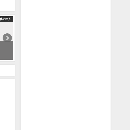
撃の巨人
【進撃の巨人】地下室に辿り着いたがエラいもんが地下にいたwww
2022年5月16日