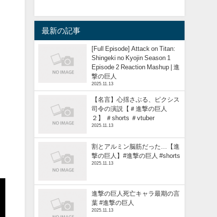
最新の記事
[Full Episode] Attack on Titan:
Shingeki no Kyojin Season 1
Episode 2 Reaction Mashup | 進
撃の巨人
2025.11.13
【名言】心揺さぶる、ピクシス
司令の演説【＃進撃の巨人
２】 ＃shorts ＃vtuber
2025.11.13
割とアルミン脳筋だった…【進
撃の巨人】#進撃の巨人 #shorts
2025.11.13
進撃の巨人死亡キャラ最期の言
葉 #進撃の巨人
2025.11.13