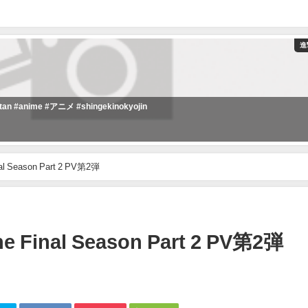
進
nime #アニメ #shingekinokyojin
eason Part 2 PV第2弾
al Season Part 2 PV第2弾