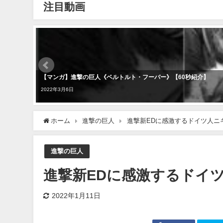
注目動画
【マンガ】進撃の巨人《ベルトルト・フーバー》【60秒紹介】
2022年3月6日
ホーム
進撃の巨人
進撃新EDに感激するドイツ人ニ
進撃の巨人
進撃新EDに感激するドイ
2022年1月11日