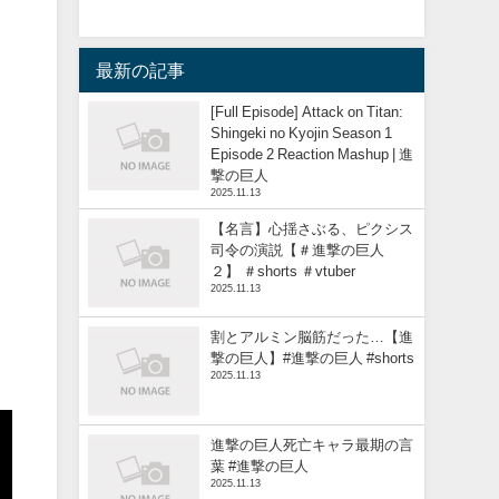
最新の記事
[Full Episode] Attack on Titan:
Shingeki no Kyojin Season 1
Episode 2 Reaction Mashup | 進
撃の巨人
2025.11.13
【名言】心揺さぶる、ピクシス
司令の演説【＃進撃の巨人
２】 ＃shorts ＃vtuber
2025.11.13
割とアルミン脳筋だった…【進
撃の巨人】#進撃の巨人 #shorts
2025.11.13
進撃の巨人死亡キャラ最期の言
葉 #進撃の巨人
2025.11.13