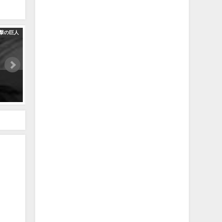
撃の巨人
ぷにぷに 進撃の巨人コラボキャラ最強！ひっさつ技が公式から続々と
2021年10月31日