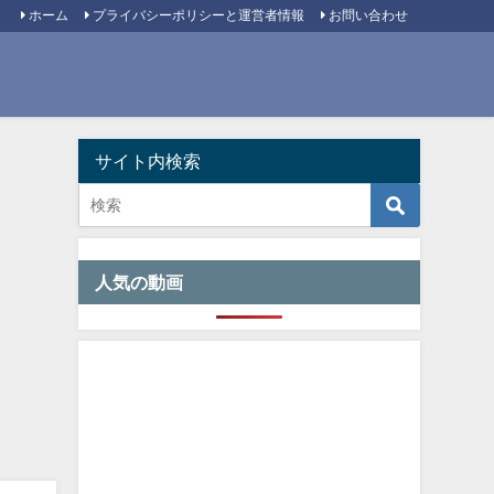
ホーム
プライバシーポリシーと運営者情報
お問い合わせ
サイト内検索
人気の動画