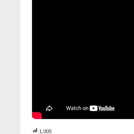
1,005