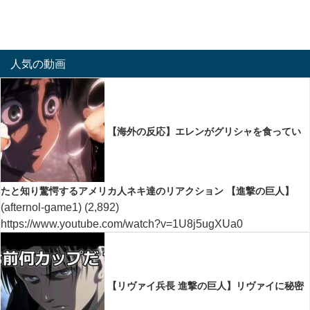
人気の動画
【海外の反応】エレンがグリシャを食ってい
たと知り驚愕するアメリカ人ネキ達のリアクション 【進撃の巨人】
(afternol-game1)
(2,892)
https://www.youtube.com/watch?v=1U8j5ugXUa0
【リヴァイ兵長 進撃の巨人】リヴァイに秘密