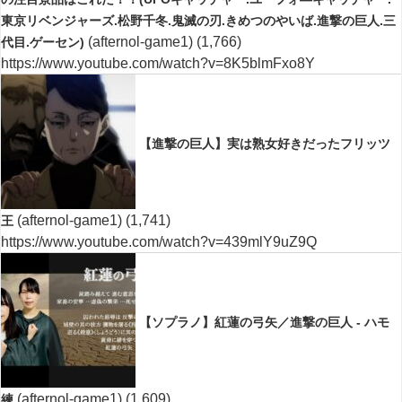
東京リベンジャーズ.松野千冬.鬼滅の刃.きめつのやいば.進撃の巨人.三
(afternol-game1)
(1,766)
代目.ゲーセン)
https://www.youtube.com/watch?v=8K5blmFxo8Y
【進撃の巨人】実は熟女好きだったフリッツ
(afternol-game1)
(1,741)
王
https://www.youtube.com/watch?v=439mlY9uZ9Q
【ソプラノ】紅蓮の弓矢／進撃の巨人 - ハモ
(afternol-game1)
(1,609)
練