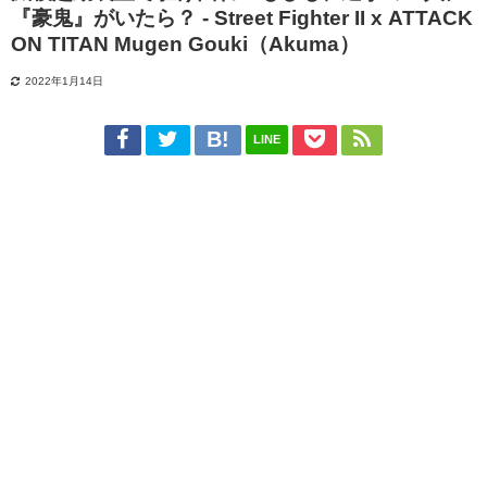
『豪鬼』がいたら？ - Street Fighter II x ATTACK
ON TITAN Mugen Gouki（Akuma）
2022年1月14日
LINE