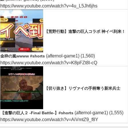
https://www.youtube.com/watch?v=4u_L5Jh6jhs
【荒野行動】進撃の巨人コラボ 神イベ到来！
(afternol-game1)
(1,560)
金枠の嵐wwww #shorts
https://www.youtube.com/watch?v=K8pFZt8l-cQ
【切り抜き】リヴァイの手柄奪う新米兵士
(afternol-game1)
(1,555)
【進撃の巨人２ -Final Battle-】#shorts
https://www.youtube.com/watch?v=AiVmtZ9_f8Y