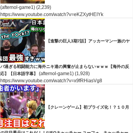
(afternol-game1)
(2,239)
https://www.youtube.com/watch?v=eKZXytHEIYk
【進撃の巨人3期7話】アッカーマン一族のヤ
バ過ぎる戦闘能力に海外ニキ達の興奮が止まらないｗｗｗ【海外の反
(afternol-game1)
(1,928)
応】【日本語字幕】
https://www.youtube.com/watch?v=x9fRHiasVg8
【クレーンゲーム】初プライズ化！？１０月
の注目景品はこれだ！！(UFOキャッチャー.ユーフォ―キャッチャー.