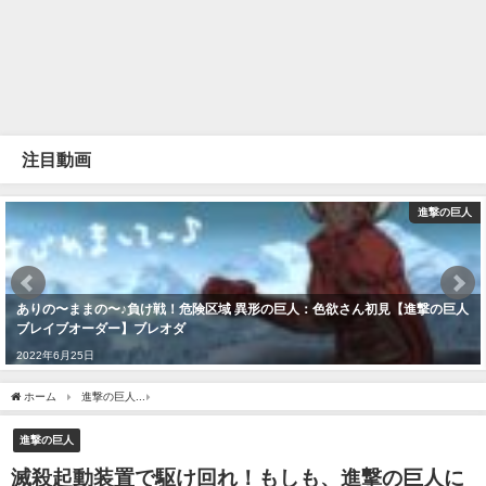
注目動画
進撃の巨人
ありの〜ままの〜♪負け戦！危険区域 異形の巨人：色欲さん初見【進撃の巨人
ブレイブオーダー】ブレオダ
2022年6月25日
ホーム
進撃の巨人
滅殺起動装置で駆け回れ！もしも、進撃の巨人に『豪鬼』がいたら？ - Street Fi
進撃の巨人
滅殺起動装置で駆け回れ！もしも、進撃の巨人に