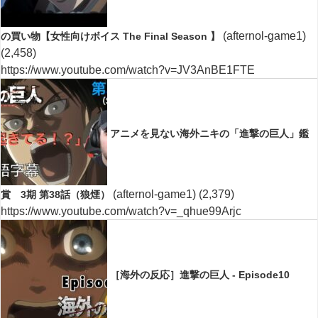
(afternol-game1)
の買い物【女性向けボイス The Final Season 】
(2,458)
https://www.youtube.com/watch?v=JV3AnBE1FTE
アニメを見ない海外ニキの「進撃の巨人」鑑
(afternol-game1)
(2,379)
賞 3期 第38話（狼煙）
https://www.youtube.com/watch?v=_qhue99Arjc
［海外の反応］進撃の巨人 - Episode10