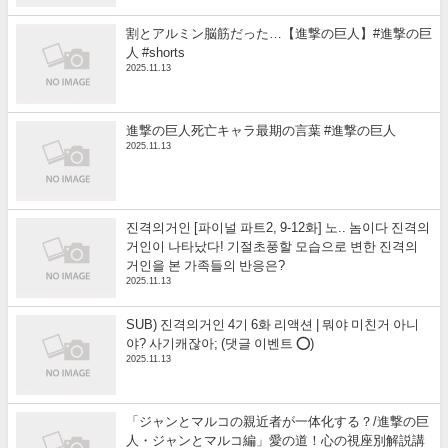
割とアルミン脳筋だった…【進撃の巨人】#進撃の巨
人 #shorts
2025.11.13
進撃の巨人死亡キャラ最期の言葉 #進撃の巨人
2025.11.13
진격의거인 [파이널 파트2, 9-12화] 노.. 놈이다 진격의
거인이 나타났다! 기절초풍할 모습으로 변한 진격의
거인을 본 가족들의 반응은?
2025.11.13
SUB) 진격의거인 4기 6화 리액션 | 뭐야 미친거 아니
야? 사기캐잖아; (댓글 이벤트 ⭕)
2025.11.13
「ジャンとマルコの親近者が一体化する？/進撃の巨
人・ジャンとマルコ編」愛の道！心の視座別解説講