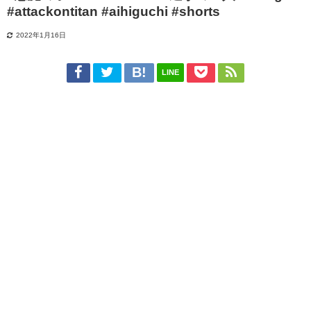
#attackontitan #aihiguchi #shorts
2022年1月16日
LINE