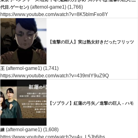
(afternol-game1)
(1,766)
代目.ゲーセン)
https://www.youtube.com/watch?v=8K5blmFxo8Y
【進撃の巨人】実は熟女好きだったフリッツ
(afternol-game1)
(1,741)
王
https://www.youtube.com/watch?v=439mlY9uZ9Q
【ソプラノ】紅蓮の弓矢／進撃の巨人 - ハモ
(afternol-game1)
(1,608)
練
https://www.youtube.com/watch?v=4u_L5Jh6jhs