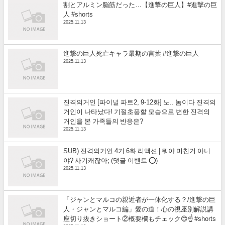
割とアルミン脳筋だった…【進撃の巨人】#進撃の巨
人 #shorts
2025.11.13
進撃の巨人死亡キャラ最期の言葉 #進撃の巨人
2025.11.13
진격의거인 [파이널 파트2, 9-12화] 노.. 놈이다 진격의
거인이 나타났다! 기절초풍할 모습으로 변한 진격의
거인을 본 가족들의 반응은?
2025.11.13
SUB) 진격의거인 4기 6화 리액션 | 뭐야 미친거 아니
야? 사기캐잖아; (댓글 이벤트 ⭕)
2025.11.13
「ジャンとマルコの親近者が一体化する？/進撃の巨
人・ジャンとマルコ編」愛の道！心の視座別解説講
座切り抜きショート②概要欄もチェック😊☝️ #shorts