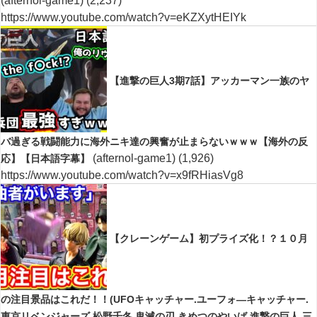
(afternol-game1)
(2,237)
https://www.youtube.com/watch?v=eKZXytHEIYk
【進撃の巨人3期7話】アッカーマン一族のヤ
バ過ぎる戦闘能力に海外ニキ達の興奮が止まらないｗｗｗ【海外の反
(afternol-game1)
(1,926)
応】【日本語字幕】
https://www.youtube.com/watch?v=x9fRHiasVg8
【クレーンゲーム】初プライズ化！？１０月
の注目景品はこれだ！！(UFOキャッチャー.ユーフォ―キャッチャー.
東京リベンジャーズ.松野千冬.鬼滅の刃.きめつのやいば.進撃の巨人.三