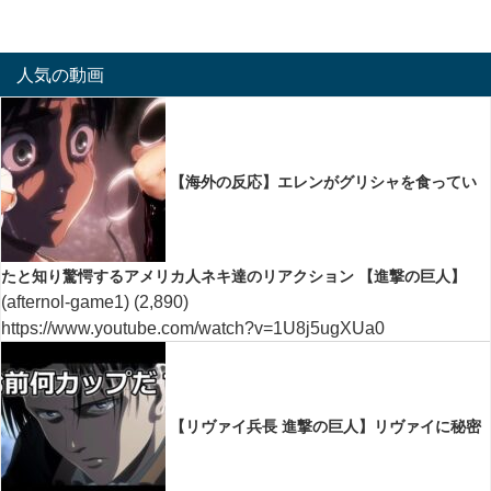
人気の動画
【海外の反応】エレンがグリシャを食ってい
たと知り驚愕するアメリカ人ネキ達のリアクション 【進撃の巨人】
(afternol-game1)
(2,890)
https://www.youtube.com/watch?v=1U8j5ugXUa0
【リヴァイ兵長 進撃の巨人】リヴァイに秘密