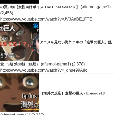
(afternol-game1)
の買い物【女性向けボイス The Final Season 】
(2,456)
https://www.youtube.com/watch?v=JV3AnBE1FTE
アニメを見ない海外ニキの「進撃の巨人」鑑
(afternol-game1)
(2,378)
賞 3期 第38話（狼煙）
https://www.youtube.com/watch?v=_qhue99Arjc
［海外の反応］進撃の巨人 - Episode10