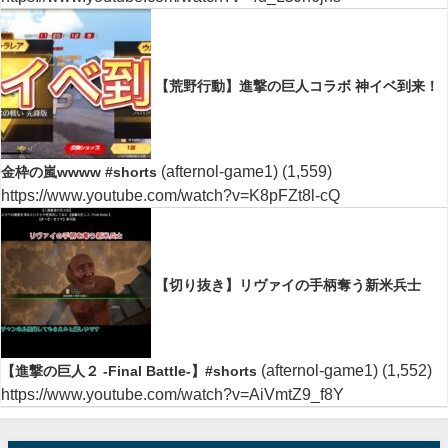
【荒野行動】進撃の巨人コラボ 神イベ到来！
(afternol-game1)
(1,559)
金枠の嵐wwww #shorts
https://www.youtube.com/watch?v=K8pFZt8l-cQ
【切り抜き】リヴァイの手柄奪う新米兵士
(afternol-game1)
(1,552)
【進撃の巨人２ -Final Battle-】#shorts
https://www.youtube.com/watch?v=AiVmtZ9_f8Y