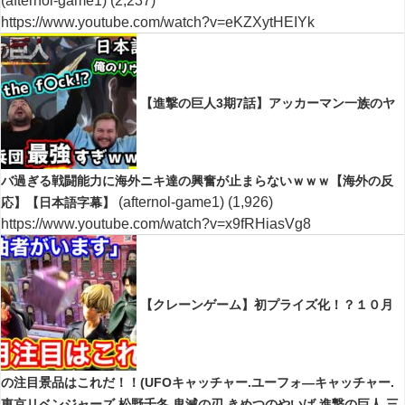
(afternol-game1)
(2,237)
https://www.youtube.com/watch?v=eKZXytHEIYk
【進撃の巨人3期7話】アッカーマン一族のヤ
バ過ぎる戦闘能力に海外ニキ達の興奮が止まらないｗｗｗ【海外の反
(afternol-game1)
(1,926)
応】【日本語字幕】
https://www.youtube.com/watch?v=x9fRHiasVg8
【クレーンゲーム】初プライズ化！？１０月
の注目景品はこれだ！！(UFOキャッチャー.ユーフォ―キャッチャー.
東京リベンジャーズ.松野千冬.鬼滅の刃.きめつのやいば.進撃の巨人.三