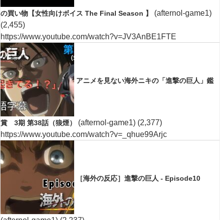
(afternol-game1)
の買い物【女性向けボイス The Final Season 】
(2,455)
https://www.youtube.com/watch?v=JV3AnBE1FTE
アニメを見ない海外ニキの「進撃の巨人」鑑
(afternol-game1)
(2,377)
賞 3期 第38話（狼煙）
https://www.youtube.com/watch?v=_qhue99Arjc
［海外の反応］進撃の巨人 - Episode10