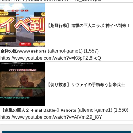
【荒野行動】進撃の巨人コラボ 神イベ到来！
(afternol-game1)
(1,557)
金枠の嵐wwww #shorts
https://www.youtube.com/watch?v=K8pFZt8l-cQ
【切り抜き】リヴァイの手柄奪う新米兵士
(afternol-game1)
(1,550)
【進撃の巨人２ -Final Battle-】#shorts
https://www.youtube.com/watch?v=AiVmtZ9_f8Y