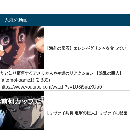
人気の動画
【海外の反応】エレンがグリシャを食ってい
たと知り驚愕するアメリカ人ネキ達のリアクション 【進撃の巨人】
(afternol-game1)
(2,889)
https://www.youtube.com/watch?v=1U8j5ugXUa0
【リヴァイ兵長 進撃の巨人】リヴァイに秘密