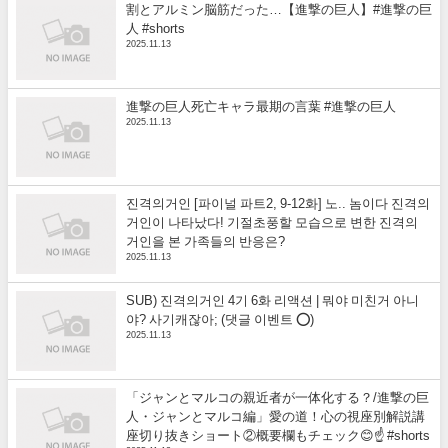
割とアルミン脳筋だった…【進撃の巨人】#進撃の巨
人 #shorts
2025.11.13
進撃の巨人死亡キャラ最期の言葉 #進撃の巨人
2025.11.13
진격의거인 [파이널 파트2, 9-12화] 노.. 놈이다 진격의
거인이 나타났다! 기절초풍할 모습으로 변한 진격의
거인을 본 가족들의 반응은?
2025.11.13
SUB) 진격의거인 4기 6화 리액션 | 뭐야 미친거 아니
야? 사기캐잖아; (댓글 이벤트 ⭕)
2025.11.13
「ジャンとマルコの親近者が一体化する？/進撃の巨
人・ジャンとマルコ編」愛の道！心の視座別解説講
座切り抜きショート②概要欄もチェック😊☝️ #shorts