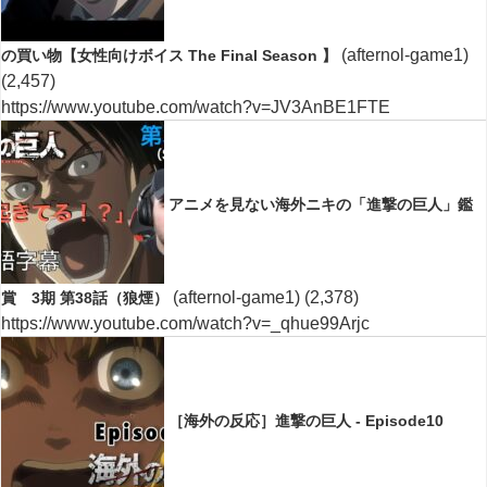
(afternol-game1)
の買い物【女性向けボイス The Final Season 】
(2,457)
https://www.youtube.com/watch?v=JV3AnBE1FTE
アニメを見ない海外ニキの「進撃の巨人」鑑
(afternol-game1)
(2,378)
賞 3期 第38話（狼煙）
https://www.youtube.com/watch?v=_qhue99Arjc
［海外の反応］進撃の巨人 - Episode10