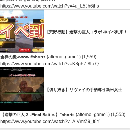
https://www.youtube.com/watch?v=4u_L5Jh6jhs
【荒野行動】進撃の巨人コラボ 神イベ到来！
(afternol-game1)
(1,559)
金枠の嵐wwww #shorts
https://www.youtube.com/watch?v=K8pFZt8l-cQ
【切り抜き】リヴァイの手柄奪う新米兵士
(afternol-game1)
(1,553)
【進撃の巨人２ -Final Battle-】#shorts
https://www.youtube.com/watch?v=AiVmtZ9_f8Y