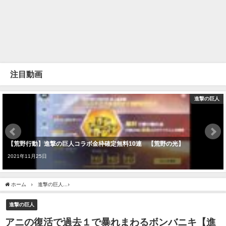
注目動画
進撃の巨人
【荒野行動】進撃の巨人コラボ金枠確定無料10連 【荒野の光】
2021年11月25日
ホーム
進撃の巨人
アニの復活で過去１で暴れまわるボンバニキ【進撃の巨人4期22
進撃の巨人
アニの復活で過去１で暴れまわるボンバニキ【進