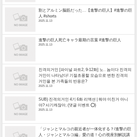
割とアルミン脳筋だった…【進撃の巨人】#進撃の巨
人 #shorts
2025.11.13
進撃の巨人死亡キャラ最期の言葉 #進撃の巨人
2025.11.13
진격의거인 [파이널 파트2, 9-12화] 노.. 놈이다 진격의
거인이 나타났다! 기절초풍할 모습으로 변한 진격의
거인을 본 가족들의 반응은?
2025.11.13
SUB) 진격의거인 4기 6화 리액션 | 뭐야 미친거 아니
야? 사기캐잖아; (댓글 이벤트 ⭕)
2025.11.13
「ジャンとマルコの親近者が一体化する？/進撃の巨
人・ジャンとマルコ編」愛の道！心の視座別解説講