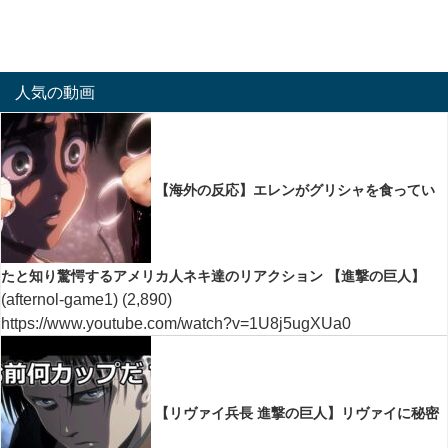
人気の動画
【海外の反応】エレンがグリシャを食ってい
たと知り驚愕するアメリカ人ネキ達のリアクション 【進撃の巨人】
(afternol-game1)
(2,890)
https://www.youtube.com/watch?v=1U8j5ugXUa0
【リヴァイ兵長 進撃の巨人】リヴァイに秘密