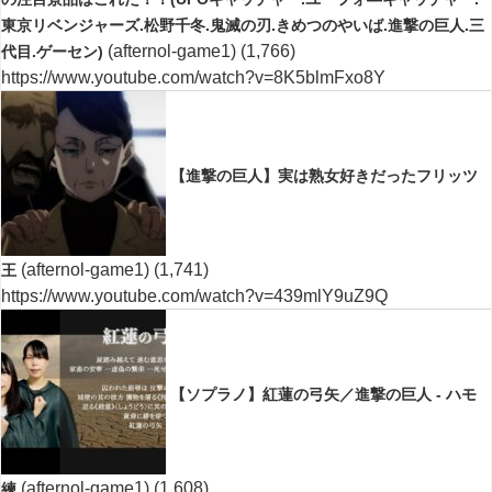
東京リベンジャーズ.松野千冬.鬼滅の刃.きめつのやいば.進撃の巨人.三
(afternol-game1)
(1,766)
代目.ゲーセン)
https://www.youtube.com/watch?v=8K5blmFxo8Y
【進撃の巨人】実は熟女好きだったフリッツ
(afternol-game1)
(1,741)
王
https://www.youtube.com/watch?v=439mlY9uZ9Q
【ソプラノ】紅蓮の弓矢／進撃の巨人 - ハモ
(afternol-game1)
(1,608)
練