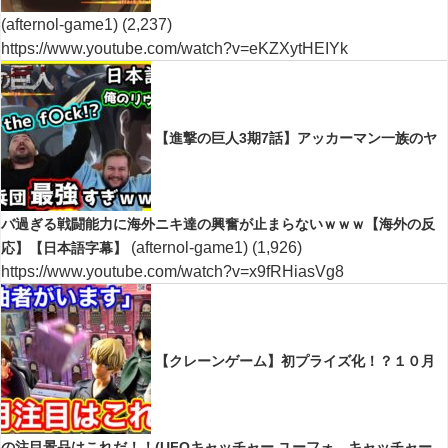
(afternol-game1)
(2,237)
https://www.youtube.com/watch?v=eKZXytHEIYk
【進撃の巨人3期7話】アッカーマン一族のヤ
バ過ぎる戦闘能力に海外ニキ達の興奮が止まらないｗｗｗ【海外の反
(afternol-game1)
(1,926)
応】【日本語字幕】
https://www.youtube.com/watch?v=x9fRHiasVg8
【クレーンゲーム】初プライズ化！？１０月
の注目景品はこれだ！！(UFOキャッチャー.ユーフォ―キャッチャー.