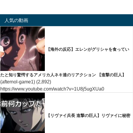
人気の動画
【海外の反応】エレンがグリシャを食ってい
たと知り驚愕するアメリカ人ネキ達のリアクション 【進撃の巨人】
(afternol-game1)
(2,892)
https://www.youtube.com/watch?v=1U8j5ugXUa0
【リヴァイ兵長 進撃の巨人】リヴァイに秘密