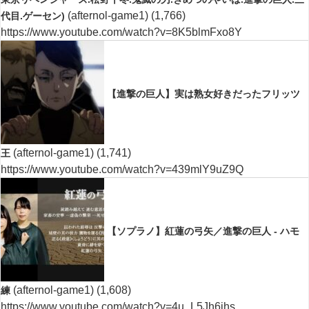
(afternol-game1)
(1,766)
代目.ゲーセン)
https://www.youtube.com/watch?v=8K5blmFxo8Y
【進撃の巨人】実は熟女好きだったフリッツ
(afternol-game1)
(1,741)
王
https://www.youtube.com/watch?v=439mlY9uZ9Q
【ソプラノ】紅蓮の弓矢／進撃の巨人 - ハモ
(afternol-game1)
(1,608)
練
https://www.youtube.com/watch?v=4u_L5Jh6jhs