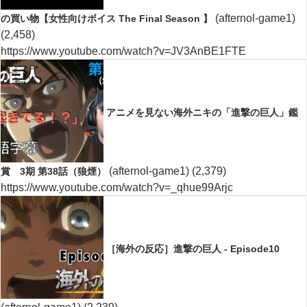
(afternol-game1)
の買い物【女性向けボイス The Final Season 】
(2,458)
https://www.youtube.com/watch?v=JV3AnBE1FTE
アニメを見ない海外ニキの「進撃の巨人」鑑
(afternol-game1)
(2,379)
賞 3期 第38話（狼煙）
https://www.youtube.com/watch?v=_qhue99Arjc
［海外の反応］進撃の巨人 - Episode10