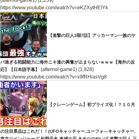
(afternol-game1)
(2,239)
https://www.youtube.com/watch?v=eKZXytHEIYk
【進撃の巨人3期7話】アッカーマン一族のヤ
バ過ぎる戦闘能力に海外ニキ達の興奮が止まらないｗｗｗ【海外の反
(afternol-game1)
(1,928)
応】【日本語字幕】
https://www.youtube.com/watch?v=x9fRHiasVg8
【クレーンゲーム】初プライズ化！？１０月
の注目景品はこれだ！！(UFOキャッチャー.ユーフォ―キャッチャー.
東京リベンジャーズ.松野千冬.鬼滅の刃.きめつのやいば.進撃の巨人.三