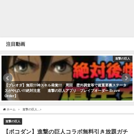
注目動画
進撃の巨人
【ブレオダ】無双!!!神スキル発覚!!! 周回 壁外調査等で超重要裏ステータ
スがやばい!!!絶対注意 進撃の巨人アプリ ブレイブオーダー Brave
Order】
2022年2月18日
ホーム
進撃の巨人
【ポコダン】進撃の巨人コラボ無料引き放題ガチャ皆さんは、ど
進撃の巨人
【ポコダン】進撃の巨人コラボ無料引き放題ガチ