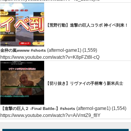
【荒野行動】進撃の巨人コラボ 神イベ到来！
(afternol-game1)
(1,559)
金枠の嵐wwww #shorts
https://www.youtube.com/watch?v=K8pFZt8l-cQ
【切り抜き】リヴァイの手柄奪う新米兵士
(afternol-game1)
(1,554)
【進撃の巨人２ -Final Battle-】#shorts
https://www.youtube.com/watch?v=AiVmtZ9_f8Y