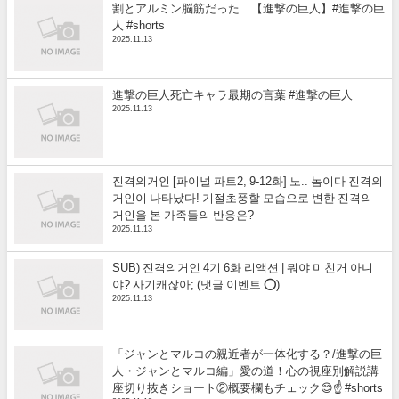
割とアルミン脳筋だった…【進撃の巨人】#進撃の巨
人 #shorts
2025.11.13
進撃の巨人死亡キャラ最期の言葉 #進撃の巨人
2025.11.13
진격의거인 [파이널 파트2, 9-12화] 노.. 놈이다 진격의
거인이 나타났다! 기절초풍할 모습으로 변한 진격의
거인을 본 가족들의 반응은?
2025.11.13
SUB) 진격의거인 4기 6화 리액션 | 뭐야 미친거 아니
야? 사기캐잖아; (댓글 이벤트 ⭕)
2025.11.13
「ジャンとマルコの親近者が一体化する？/進撃の巨
人・ジャンとマルコ編」愛の道！心の視座別解説講
座切り抜きショート②概要欄もチェック😊☝️ #shorts