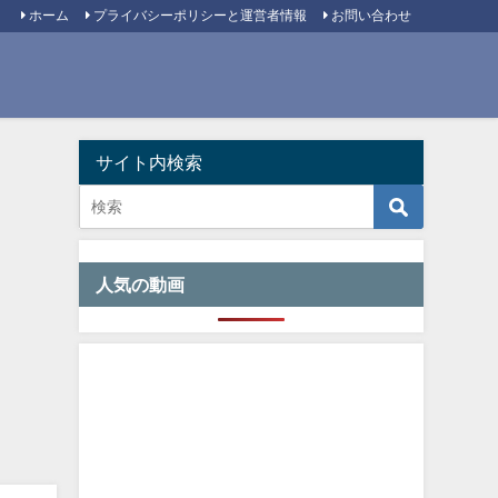
ホーム
プライバシーポリシーと運営者情報
お問い合わせ
サイト内検索
人気の動画