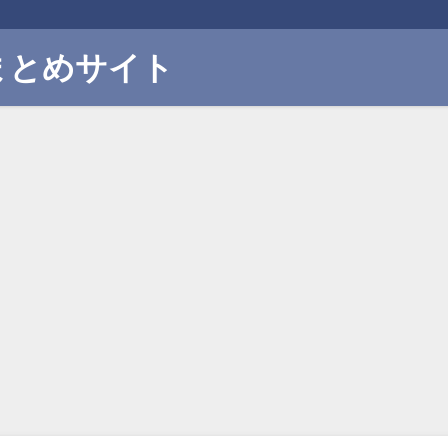
まとめサイト