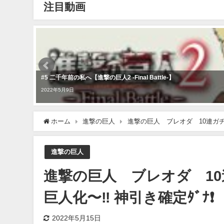
注目動画
#5 二千年前の私へ【進撃の巨人2 -Final Battle-】
2022年5月9日
ホーム
進撃の巨人
進撃の巨人 ブレオダ 10連ガチャ
進撃の巨人
進撃の巨人 ブレオダ 1
巨人化〜‼️ 神引き確定ﾀﾞﾅ❗️
2022年5月15日