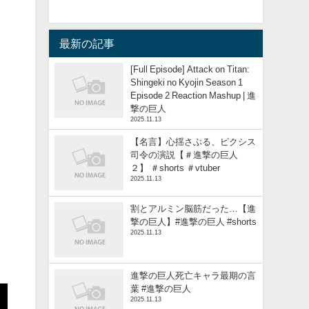
最新の記事
[Full Episode] Attack on Titan:
Shingeki no Kyojin Season 1
Episode 2 Reaction Mashup | 進
撃の巨人
2025.11.13
【名言】心揺さぶる、ピクシス
司令の演説【＃進撃の巨人
２】 ＃shorts ＃vtuber
2025.11.13
割とアルミン脳筋だった…【進
撃の巨人】#進撃の巨人 #shorts
2025.11.13
進撃の巨人死亡キャラ最期の言
葉 #進撃の巨人
2025.11.13