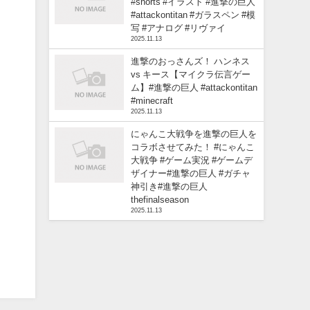
#shorts #イラスト #進撃の巨人
#attackontitan #ガラスペン #模
写 #アナログ #リヴァイ
2025.11.13
進撃のおっさんズ！ ハンネス
vs キース【マイクラ伝言ゲー
ム】#進撃の巨人 #attackontitan
#minecraft
2025.11.13
にゃんこ大戦争を進撃の巨人を
コラボさせてみた！ #にゃんこ
大戦争 #ゲーム実況 #ゲームデ
ザイナー#進撃の巨人 #ガチャ
神引き#進撃の巨人
thefinalseason
2025.11.13