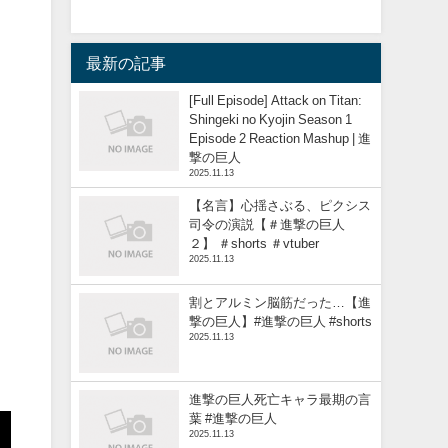
最新の記事
[Full Episode] Attack on Titan:
Shingeki no Kyojin Season 1
Episode 2 Reaction Mashup | 進
撃の巨人
2025.11.13
【名言】心揺さぶる、ピクシス
司令の演説【＃進撃の巨人
２】 ＃shorts ＃vtuber
2025.11.13
割とアルミン脳筋だった…【進
撃の巨人】#進撃の巨人 #shorts
2025.11.13
進撃の巨人死亡キャラ最期の言
葉 #進撃の巨人
2025.11.13