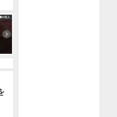
撃の巨人
【進撃の巨人】料理も戦いも気持ちが大事！ ヒッチドリス
2024年12月7日
を