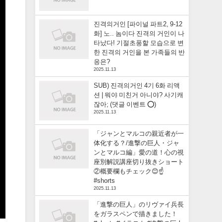
진격의거인 [파이널 파트2, 9-12
화] 노.. 놈이다 진격의 거인이 나
타났다! 기절초풍할 모습으로 변
한 진격의 거인을 본 가족들의 반
응은?
2025.11.13
SUB) 진격의거인 4기 6화 리액
션 | 뭐야 미친거 아니야? 사기캐
잖아; (댓글 이벤트 ⭕)
2025.11.13
「ジャンとマルコの親近者が一
体化する？/進撃の巨人・ジャ
ンとマルコ編」愛の道！心の視
座別解説講座切り抜きショート
②概要欄もチェック😊☝️
#shorts
2025.11.13
「進撃の巨人」のリヴァイ兵長
をガラスペンで描きました！