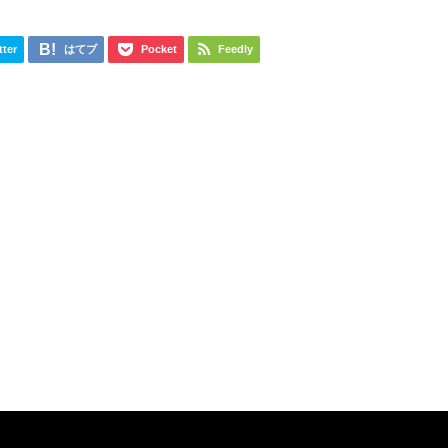
tter
はてブ
Pocket
Feedly