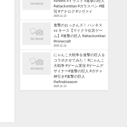
#shorts #イラスト #進撃の巨人
#attackontitan #ガラスペン #模
写 #アナログ #リヴァイ
2025.11.13
進撃のおっさんズ！ ハンネス
vs キース【マイクラ伝言ゲー
ム】#進撃の巨人 #attackontitan
#minecraft
2025.11.13
にゃんこ大戦争を進撃の巨人を
コラボさせてみた！ #にゃんこ
大戦争 #ゲーム実況 #ゲームデ
ザイナー#進撃の巨人 #ガチャ
神引き#進撃の巨人
thefinalseason
2025.11.13