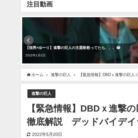
注目動画
【指男×ゆーり】進撃の巨人の主題歌歌ってたら、、、😂
2022年1月2日
ホーム
進撃の巨人
【緊急情報】DBDｘ進撃の巨人
進撃の巨人
【緊急情報】DBDｘ進撃
徹底解説 デッドバイデイラ
2022年5月20日