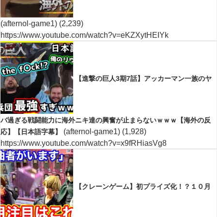
(afternol-game1)
(2,239)
https://www.youtube.com/watch?v=eKZXytHEIYk
【進撃の巨人3期7話】アッカーマン一族のヤ
バ過ぎる戦闘能力に海外ニキ達の興奮が止まらないｗｗｗ【海外の反
(afternol-game1)
(1,928)
応】【日本語字幕】
https://www.youtube.com/watch?v=x9fRHiasVg8
【クレーンゲーム】初プライズ化！？１０月