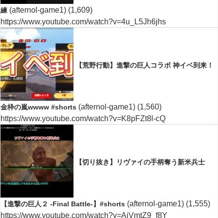
(afternol-game1)
(1,609)
練
https://www.youtube.com/watch?v=4u_L5Jh6jhs
【荒野行動】進撃の巨人コラボ 神イベ到来！
(afternol-game1)
(1,560)
金枠の嵐wwww #shorts
https://www.youtube.com/watch?v=K8pFZt8l-cQ
【切り抜き】リヴァイの手柄奪う新米兵士
(afternol-game1)
(1,555)
【進撃の巨人２ -Final Battle-】#shorts
https://www.youtube.com/watch?v=AiVmtZ9_f8Y