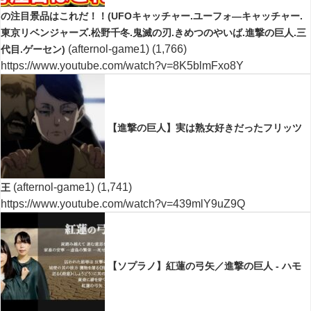
の注目景品はこれだ！！(UFOキャッチャー.ユーフォ―キャッチャー.
東京リベンジャーズ.松野千冬.鬼滅の刃.きめつのやいば.進撃の巨人.三
(afternol-game1)
(1,766)
代目.ゲーセン)
https://www.youtube.com/watch?v=8K5blmFxo8Y
【進撃の巨人】実は熟女好きだったフリッツ
(afternol-game1)
(1,741)
王
https://www.youtube.com/watch?v=439mlY9uZ9Q
【ソプラノ】紅蓮の弓矢／進撃の巨人 - ハモ