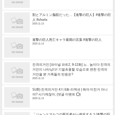
割とアルミン脳筋だった…【進撃の巨人】#進撃の巨
人 #shorts
2025.11.13
進撃の巨人死亡キャラ最期の言葉 #進撃の巨人
2025.11.13
진격의거인 [파이널 파트2, 9-12화] 노.. 놈이다 진격의
거인이 나타났다! 기절초풍할 모습으로 변한 진격의
거인을 본 가족들의 반응은?
2025.11.13
SUB) 진격의거인 4기 6화 리액션 | 뭐야 미친거 아니
야? 사기캐잖아; (댓글 이벤트 ⭕)
2025.11.13
「ジャンとマルコの親近者が一体化する？/進撃の巨