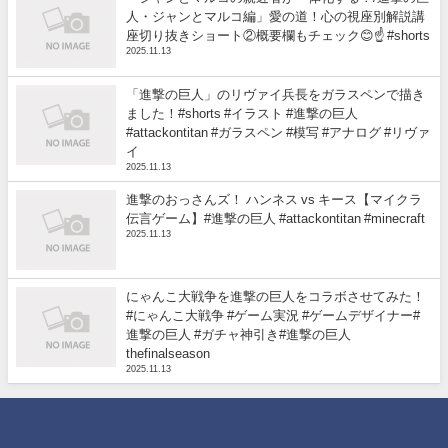
人・ジャンとマルコ編」愛の道！心の視座別解説講
座切り抜きショート②概要欄もチェック😊☝️ #shorts
2025.11.13
「進撃の巨人」のリヴァイ兵長をガラスペンで描き
ました！#shorts #イラスト #進撃の巨人
#attackontitan #ガラスペン #模写 #アナログ #リヴァ
イ
2025.11.13
進撃のおっさんズ！ ハンネス vs キース【マイクラ
伝言ゲーム】#進撃の巨人 #attackontitan #minecraft
2025.11.13
にゃんこ大戦争を進撃の巨人をコラボさせてみた！
#にゃんこ大戦争 #ゲーム実況 #ゲームデザイナー#
進撃の巨人 #ガチャ神引き#進撃の巨人
thefinalseason
2025.11.13