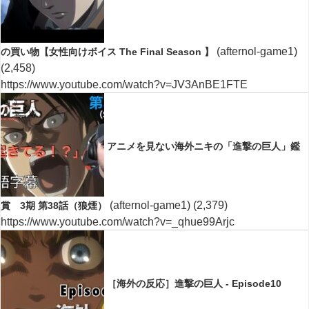
(afternol-game1)
の買い物【女性向けボイス The Final Season 】
(2,458)
https://www.youtube.com/watch?v=JV3AnBE1FTE
アニメを見ない海外ニキの「進撃の巨人」鑑
(afternol-game1)
(2,379)
賞 3期 第38話（狼煙）
https://www.youtube.com/watch?v=_qhue99Arjc
［海外の反応］進撃の巨人 - Episode10