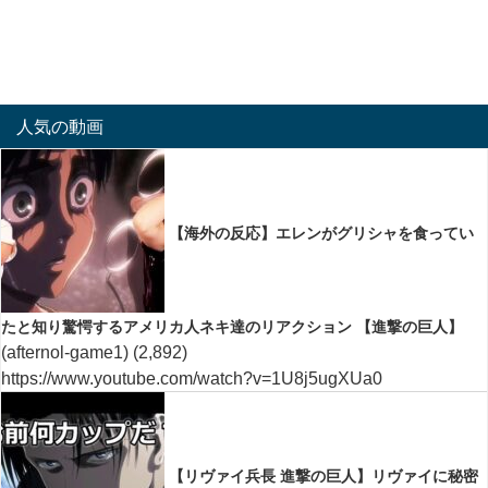
人気の動画
【海外の反応】エレンがグリシャを食ってい
たと知り驚愕するアメリカ人ネキ達のリアクション 【進撃の巨人】
(afternol-game1)
(2,892)
https://www.youtube.com/watch?v=1U8j5ugXUa0
【リヴァイ兵長 進撃の巨人】リヴァイに秘密