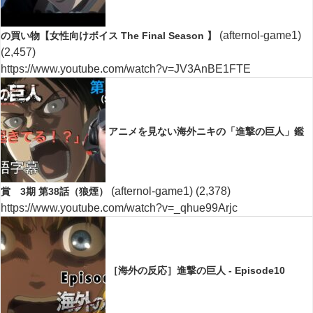
(afternol-game1)
の買い物【女性向けボイス The Final Season 】
(2,457)
https://www.youtube.com/watch?v=JV3AnBE1FTE
アニメを見ない海外ニキの「進撃の巨人」鑑
(afternol-game1)
(2,378)
賞 3期 第38話（狼煙）
https://www.youtube.com/watch?v=_qhue99Arjc
［海外の反応］進撃の巨人 - Episode10