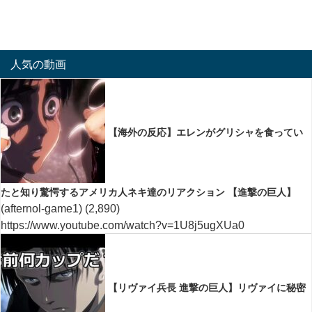
人気の動画
【海外の反応】エレンがグリシャを食ってい
たと知り驚愕するアメリカ人ネキ達のリアクション 【進撃の巨人】
(afternol-game1)
(2,890)
https://www.youtube.com/watch?v=1U8j5ugXUa0
【リヴァイ兵長 進撃の巨人】リヴァイに秘密