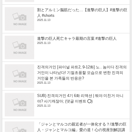
割とアルミン脳筋だった…【進撃の巨人】#進撃の巨
人 #shorts
2025.11.13
進撃の巨人死亡キャラ最期の言葉 #進撃の巨人
2025.11.13
진격의거인 [파이널 파트2, 9-12화] 노.. 놈이다 진격의
거인이 나타났다! 기절초풍할 모습으로 변한 진격의
거인을 본 가족들의 반응은?
2025.11.13
SUB) 진격의거인 4기 6화 리액션 | 뭐야 미친거 아니
야? 사기캐잖아; (댓글 이벤트 ⭕)
2025.11.13
「ジャンとマルコの親近者が一体化する？/進撃の巨
人・ジャンとマルコ編」愛の道！心の視座別解説講