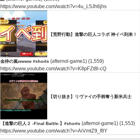
https://www.youtube.com/watch?v=4u_L5Jh6jhs
【荒野行動】進撃の巨人コラボ 神イベ到来！
(afternol-game1)
(1,559)
金枠の嵐wwww #shorts
https://www.youtube.com/watch?v=K8pFZt8l-cQ
【切り抜き】リヴァイの手柄奪う新米兵士
(afternol-game1)
(1,553)
【進撃の巨人２ -Final Battle-】#shorts
https://www.youtube.com/watch?v=AiVmtZ9_f8Y