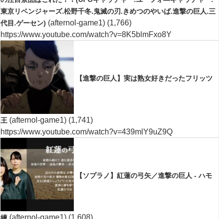
東京リベンジャーズ.松野千冬.鬼滅の刃.きめつのやいば.進撃の巨人.三
(afternol-game1)
(1,766)
代目.ゲーセン)
https://www.youtube.com/watch?v=8K5blmFxo8Y
【進撃の巨人】実は熟女好きだったフリッツ
(afternol-game1)
(1,741)
王
https://www.youtube.com/watch?v=439mlY9uZ9Q
【ソプラノ】紅蓮の弓矢／進撃の巨人 - ハモ
(afternol-game1)
(1,608)
練