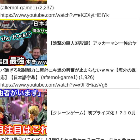
(afternol-game1)
(2,237)
https://www.youtube.com/watch?v=eKZXytHEIYk
【進撃の巨人3期7話】アッカーマン一族のヤ
バ過ぎる戦闘能力に海外ニキ達の興奮が止まらないｗｗｗ【海外の反
(afternol-game1)
(1,926)
応】【日本語字幕】
https://www.youtube.com/watch?v=x9fRHiasVg8
【クレーンゲーム】初プライズ化！？１０月
の注目景品はこれだ！！(UFOキャッチャー.ユーフォ―キャッチャー.