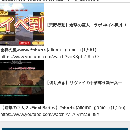
【荒野行動】進撃の巨人コラボ 神イベ到来！
(afternol-game1)
(1,561)
金枠の嵐wwww #shorts
https://www.youtube.com/watch?v=K8pFZt8l-cQ
【切り抜き】リヴァイの手柄奪う新米兵士
(afternol-game1)
(1,556)
【進撃の巨人２ -Final Battle-】#shorts
https://www.youtube.com/watch?v=AiVmtZ9_f8Y