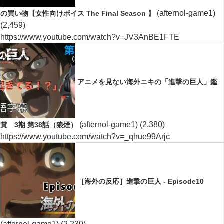
(afternol-game1)
の買い物【女性向けボイス The Final Season 】
(2,459)
https://www.youtube.com/watch?v=JV3AnBE1FTE
アニメを見ない海外ニキの「進撃の巨人」鑑
(afternol-game1)
(2,380)
賞 3期 第38話（狼煙）
https://www.youtube.com/watch?v=_qhue99Arjc
［海外の反応］進撃の巨人 - Episode10