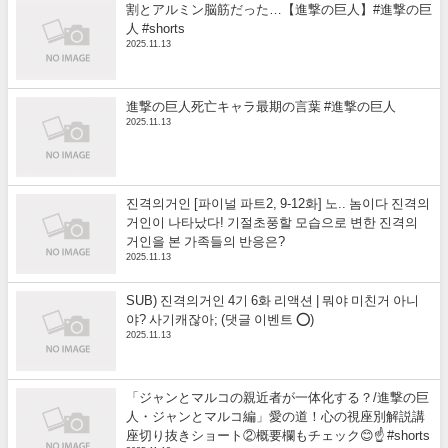
割とアルミン脳筋だった…【進撃の巨人】#進撃の巨
人 #shorts
2025.11.13
進撃の巨人死亡キャラ最期の言葉 #進撃の巨人
2025.11.13
진격의거인 [파이널 파트2, 9-12화] 노.. 놈이다 진격의
거인이 나타났다! 기절초풍할 모습으로 변한 진격의
거인을 본 가족들의 반응은?
2025.11.13
SUB) 진격의거인 4기 6화 리액션 | 뭐야 미친거 아니
야? 사기캐잖아; (댓글 이벤트 ⭕)
2025.11.13
「ジャンとマルコの親近者が一体化する？/進撃の巨
人・ジャンとマルコ編」愛の道！心の視座別解説講
座切り抜きショート②概要欄もチェック😊☝️ #shorts