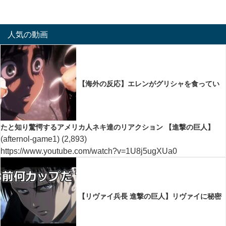
人気の動画
【海外の反応】エレンがグリシャを食ってい
たと知り驚愕するアメリカ人ネキ達のリアクション 【進撃の巨人】
(afternol-game1)
(2,893)
https://www.youtube.com/watch?v=1U8j5ugXUa0
【リヴァイ兵長 進撃の巨人】リヴァイに秘密