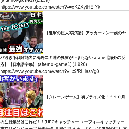
(afternol-game1)
(2,239)
https://www.youtube.com/watch?v=eKZXytHEIYk
【進撃の巨人3期7話】アッカーマン一族のヤ
バ過ぎる戦闘能力に海外ニキ達の興奮が止まらないｗｗｗ【海外の反
(afternol-game1)
(1,928)
応】【日本語字幕】
https://www.youtube.com/watch?v=x9fRHiasVg8
【クレーンゲーム】初プライズ化！？１０月
の注目景品はこれだ！！(UFOキャッチャー.ユーフォ―キャッチャー.
東京リベンジャーズ.松野千冬.鬼滅の刃.きめつのやいば.進撃の巨人.三