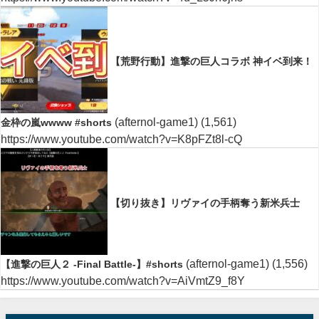
【荒野行動】進撃の巨人コラボ 神イベ到来！
(afternol-game1)
(1,561)
金枠の嵐wwww #shorts
https://www.youtube.com/watch?v=K8pFZt8l-cQ
【切り抜き】リヴァイの手柄奪う新米兵士
(afternol-game1)
(1,556)
【進撃の巨人２ -Final Battle-】#shorts
https://www.youtube.com/watch?v=AiVmtZ9_f8Y