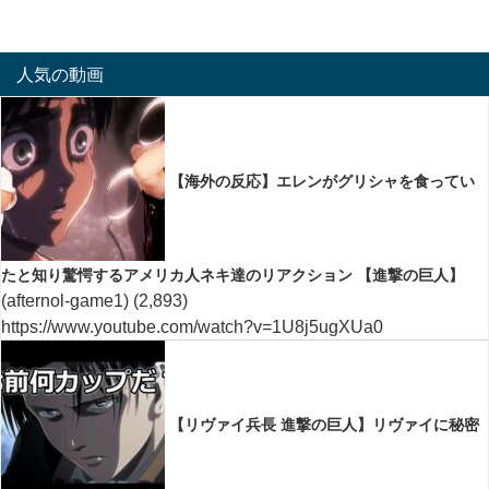
人気の動画
【海外の反応】エレンがグリシャを食ってい
たと知り驚愕するアメリカ人ネキ達のリアクション 【進撃の巨人】
(afternol-game1)
(2,893)
https://www.youtube.com/watch?v=1U8j5ugXUa0
【リヴァイ兵長 進撃の巨人】リヴァイに秘密