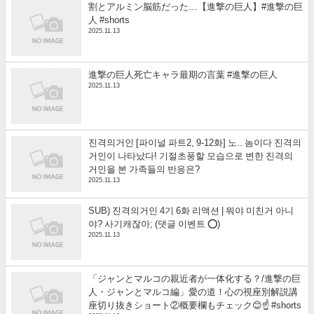
割とアルミン脳筋だった…【進撃の巨人】#進撃の巨
人 #shorts
2025.11.13
進撃の巨人死亡キャラ最期の言葉 #進撃の巨人
2025.11.13
진격의거인 [파이널 파트2, 9-12화] 노.. 놈이다 진격의
거인이 나타났다! 기절초풍할 모습으로 변한 진격의
거인을 본 가족들의 반응은?
2025.11.13
SUB) 진격의거인 4기 6화 리액션 | 뭐야 미친거 아니
야? 사기캐잖아; (댓글 이벤트 ⭕)
2025.11.13
「ジャンとマルコの親近者が一体化する？/進撃の巨
人・ジャンとマルコ編」愛の道！心の視座別解説講
座切り抜きショート②概要欄もチェック😊☝️ #shorts