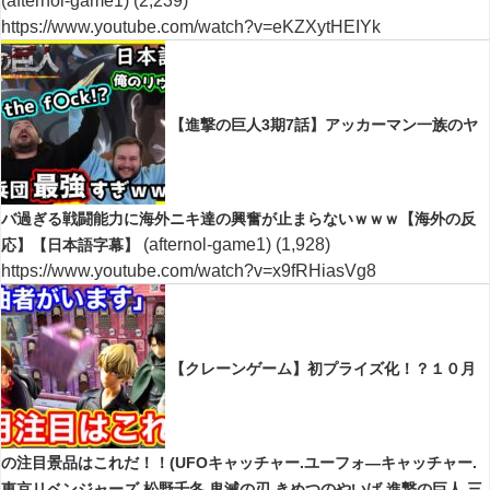
(afternol-game1)
(2,239)
https://www.youtube.com/watch?v=eKZXytHEIYk
【進撃の巨人3期7話】アッカーマン一族のヤ
バ過ぎる戦闘能力に海外ニキ達の興奮が止まらないｗｗｗ【海外の反
(afternol-game1)
(1,928)
応】【日本語字幕】
https://www.youtube.com/watch?v=x9fRHiasVg8
【クレーンゲーム】初プライズ化！？１０月
の注目景品はこれだ！！(UFOキャッチャー.ユーフォ―キャッチャー.
東京リベンジャーズ.松野千冬.鬼滅の刃.きめつのやいば.進撃の巨人.三