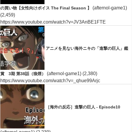
(afternol-game1)
の買い物【女性向けボイス The Final Season 】
(2,459)
https://www.youtube.com/watch?v=JV3AnBE1FTE
アニメを見ない海外ニキの「進撃の巨人」鑑
(afternol-game1)
(2,380)
賞 3期 第38話（狼煙）
https://www.youtube.com/watch?v=_qhue99Arjc
［海外の反応］進撃の巨人 - Episode10