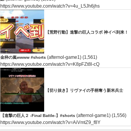
https://www.youtube.com/watch?v=4u_L5Jh6jhs
【荒野行動】進撃の巨人コラボ 神イベ到来！
(afternol-game1)
(1,561)
金枠の嵐wwww #shorts
https://www.youtube.com/watch?v=K8pFZt8l-cQ
【切り抜き】リヴァイの手柄奪う新米兵士
(afternol-game1)
(1,556)
【進撃の巨人２ -Final Battle-】#shorts
https://www.youtube.com/watch?v=AiVmtZ9_f8Y