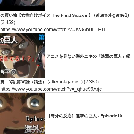
(afternol-game1)
の買い物【女性向けボイス The Final Season 】
(2,459)
https://www.youtube.com/watch?v=JV3AnBE1FTE
アニメを見ない海外ニキの「進撃の巨人」鑑
(afternol-game1)
(2,380)
賞 3期 第38話（狼煙）
https://www.youtube.com/watch?v=_qhue99Arjc
［海外の反応］進撃の巨人 - Episode10