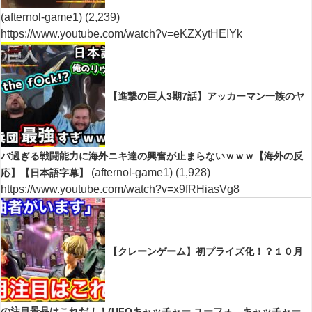
(afternol-game1)
(2,239)
https://www.youtube.com/watch?v=eKZXytHEIYk
【進撃の巨人3期7話】アッカーマン一族のヤ
バ過ぎる戦闘能力に海外ニキ達の興奮が止まらないｗｗｗ【海外の反
(afternol-game1)
(1,928)
応】【日本語字幕】
https://www.youtube.com/watch?v=x9fRHiasVg8
【クレーンゲーム】初プライズ化！？１０月
の注目景品はこれだ！！(UFOキャッチャー.ユーフォ―キャッチャー.