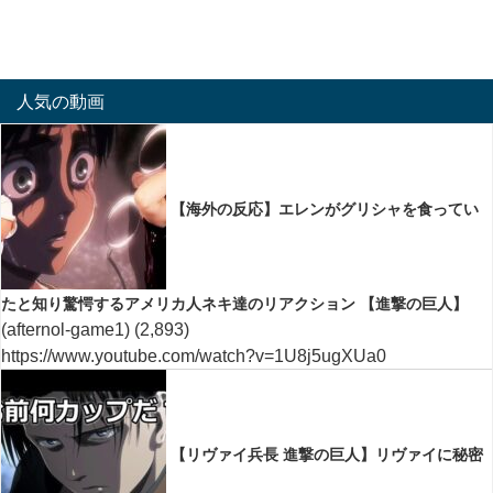
人気の動画
【海外の反応】エレンがグリシャを食ってい
たと知り驚愕するアメリカ人ネキ達のリアクション 【進撃の巨人】
(afternol-game1)
(2,893)
https://www.youtube.com/watch?v=1U8j5ugXUa0
【リヴァイ兵長 進撃の巨人】リヴァイに秘密