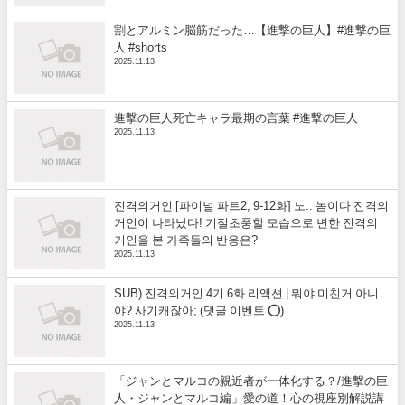
割とアルミン脳筋だった…【進撃の巨人】#進撃の巨
人 #shorts
2025.11.13
進撃の巨人死亡キャラ最期の言葉 #進撃の巨人
2025.11.13
진격의거인 [파이널 파트2, 9-12화] 노.. 놈이다 진격의
거인이 나타났다! 기절초풍할 모습으로 변한 진격의
거인을 본 가족들의 반응은?
2025.11.13
SUB) 진격의거인 4기 6화 리액션 | 뭐야 미친거 아니
야? 사기캐잖아; (댓글 이벤트 ⭕)
2025.11.13
「ジャンとマルコの親近者が一体化する？/進撃の巨
人・ジャンとマルコ編」愛の道！心の視座別解説講