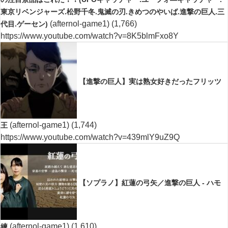
東京リベンジャーズ.松野千冬.鬼滅の刃.きめつのやいば.進撃の巨人.三
(afternol-game1)
(1,766)
代目.ゲーセン)
https://www.youtube.com/watch?v=8K5blmFxo8Y
【進撃の巨人】実は熟女好きだったフリッツ
(afternol-game1)
(1,744)
王
https://www.youtube.com/watch?v=439mlY9uZ9Q
【ソプラノ】紅蓮の弓矢／進撃の巨人 - ハモ
(afternol-game1)
(1,610)
練