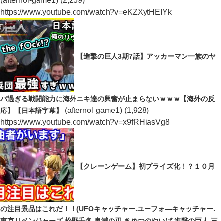
(afternol-game1)
(2,239)
https://www.youtube.com/watch?v=eKZXytHEIYk
【進撃の巨人3期7話】アッカーマン一族のヤ
バ過ぎる戦闘能力に海外ニキ達の興奮が止まらないｗｗｗ【海外の反
(afternol-game1)
(1,928)
応】【日本語字幕】
https://www.youtube.com/watch?v=x9fRHiasVg8
【クレーンゲーム】初プライズ化！？１０月
の注目景品はこれだ！！(UFOキャッチャー.ユーフォ―キャッチャー.
東京リベンジャーズ.松野千冬.鬼滅の刃.きめつのやいば.進撃の巨人.三