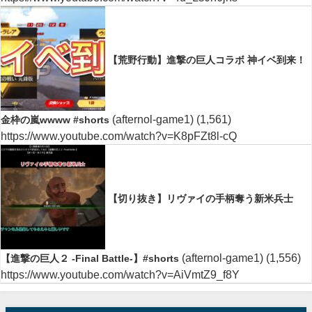
【荒野行動】進撃の巨人コラボ 神イベ到来！
(afternol-game1)
(1,561)
金枠の嵐wwww #shorts
https://www.youtube.com/watch?v=K8pFZt8l-cQ
【切り抜き】リヴァイの手柄奪う新米兵士
(afternol-game1)
(1,556)
【進撃の巨人２ -Final Battle-】#shorts
https://www.youtube.com/watch?v=AiVmtZ9_f8Y