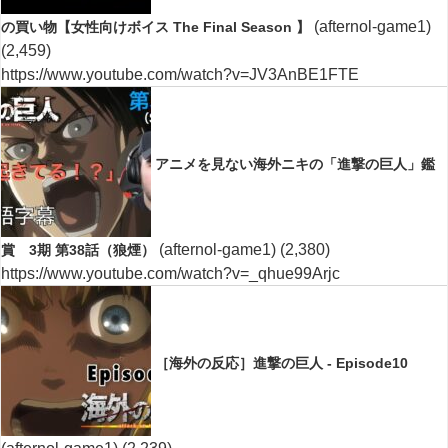
(afternol-game1)
の買い物【女性向けボイス The Final Season 】
(2,459)
https://www.youtube.com/watch?v=JV3AnBE1FTE
アニメを見ない海外ニキの「進撃の巨人」鑑
(afternol-game1)
(2,380)
賞 3期 第38話（狼煙）
https://www.youtube.com/watch?v=_qhue99Arjc
［海外の反応］進撃の巨人 - Episode10