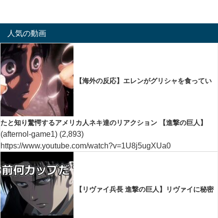
人気の動画
【海外の反応】エレンがグリシャを食ってい
たと知り驚愕するアメリカ人ネキ達のリアクション 【進撃の巨人】
(afternol-game1)
(2,893)
https://www.youtube.com/watch?v=1U8j5ugXUa0
【リヴァイ兵長 進撃の巨人】リヴァイに秘密