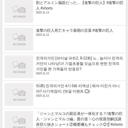
割とアルミン脳筋だった…【進撃の巨人】#進撃の巨
人 #shorts
2025.11.13
進撃の巨人死亡キャラ最期の言葉 #進撃の巨人
2025.11.13
진격의거인 [파이널 파트2, 9-12화] 노.. 놈이다 진격의
거인이 나타났다! 기절초풍할 모습으로 변한 진격의
거인을 본 가족들의 반응은?
2025.11.13
SUB) 진격의거인 4기 6화 리액션 | 뭐야 미친거 아니
야? 사기캐잖아; (댓글 이벤트 ⭕)
2025.11.13
「ジャンとマルコの親近者が一体化する？/進撃の巨
人・ジャンとマルコ編」愛の道！心の視座別解説講
座切り抜きショート②概要欄もチェック😊☝️ #shorts