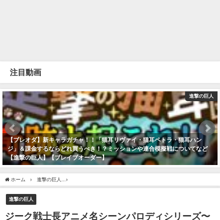
注目動画
進撃の巨人
【ブレオダ】新キャラガチャ！！「猫耳リヴァイ・猫耳ペトラ・猫耳ハン
ジ」＆課金するならどれ買うべき！？ミッションや連合模擬戦についてなど
【進撃の巨人】【ブレイブオーダー】
2022年8月16日
ホーム
進撃の巨人
ジーク戦士長アニメ名シーンパロディシリーズ〜ワンピース〜【
進撃の巨人
ジーク戦士長アニメ名シーンパロディシリーズ〜