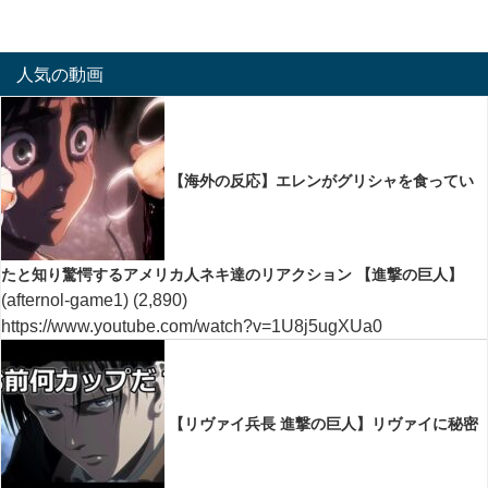
人気の動画
【海外の反応】エレンがグリシャを食ってい
たと知り驚愕するアメリカ人ネキ達のリアクション 【進撃の巨人】
(afternol-game1)
(2,890)
https://www.youtube.com/watch?v=1U8j5ugXUa0
【リヴァイ兵長 進撃の巨人】リヴァイに秘密