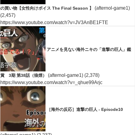
(afternol-game1)
の買い物【女性向けボイス The Final Season 】
(2,457)
https://www.youtube.com/watch?v=JV3AnBE1FTE
アニメを見ない海外ニキの「進撃の巨人」鑑
(afternol-game1)
(2,378)
賞 3期 第38話（狼煙）
https://www.youtube.com/watch?v=_qhue99Arjc
［海外の反応］進撃の巨人 - Episode10