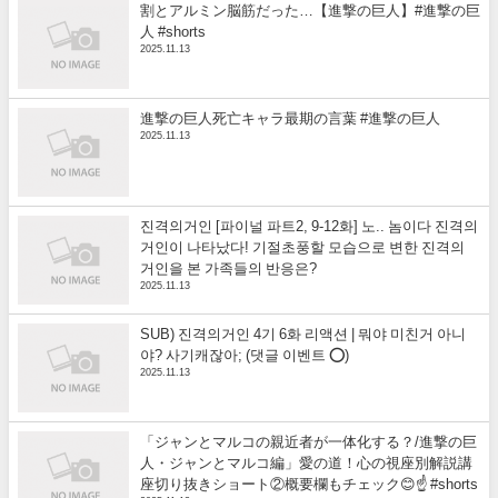
割とアルミン脳筋だった…【進撃の巨人】#進撃の巨
人 #shorts
2025.11.13
進撃の巨人死亡キャラ最期の言葉 #進撃の巨人
2025.11.13
진격의거인 [파이널 파트2, 9-12화] 노.. 놈이다 진격의
거인이 나타났다! 기절초풍할 모습으로 변한 진격의
거인을 본 가족들의 반응은?
2025.11.13
SUB) 진격의거인 4기 6화 리액션 | 뭐야 미친거 아니
야? 사기캐잖아; (댓글 이벤트 ⭕)
2025.11.13
「ジャンとマルコの親近者が一体化する？/進撃の巨
人・ジャンとマルコ編」愛の道！心の視座別解説講
座切り抜きショート②概要欄もチェック😊☝️ #shorts