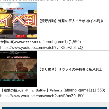
【荒野行動】進撃の巨人コラボ 神イベ到来！
(afternol-game1)
(1,559)
金枠の嵐wwww #shorts
https://www.youtube.com/watch?v=K8pFZt8l-cQ
【切り抜き】リヴァイの手柄奪う新米兵士
(afternol-game1)
(1,553)
【進撃の巨人２ -Final Battle-】#shorts
https://www.youtube.com/watch?v=AiVmtZ9_f8Y