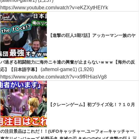
(afternol-game1)
(2,237)
https://www.youtube.com/watch?v=eKZXytHEIYk
【進撃の巨人3期7話】アッカーマン一族のヤ
バ過ぎる戦闘能力に海外ニキ達の興奮が止まらないｗｗｗ【海外の反
(afternol-game1)
(1,926)
応】【日本語字幕】
https://www.youtube.com/watch?v=x9fRHiasVg8
【クレーンゲーム】初プライズ化！？１０月
の注目景品はこれだ！！(UFOキャッチャー.ユーフォ―キャッチャー.
東京リベンジャーズ.松野千冬.鬼滅の刃.きめつのやいば.進撃の巨人.三