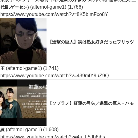
(afternol-game1)
(1,766)
代目.ゲーセン)
https://www.youtube.com/watch?v=8K5blmFxo8Y
【進撃の巨人】実は熟女好きだったフリッツ
(afternol-game1)
(1,741)
王
https://www.youtube.com/watch?v=439mlY9uZ9Q
【ソプラノ】紅蓮の弓矢／進撃の巨人 - ハモ
(afternol-game1)
(1,608)
練
https://www.youtube.com/watch?v=4u_L5Jh6jhs