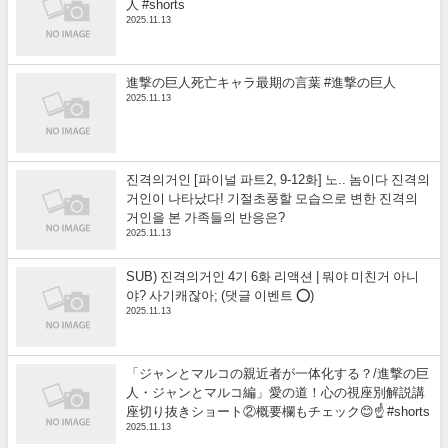
人 #shorts
2025.11.13
進撃の巨人死亡キャラ最期の言葉 #進撃の巨人
2025.11.13
진격의거인 [파이널 파트2, 9-12화] 노.. 놈이다 진격의
거인이 나타났다! 기절초풍할 모습으로 변한 진격의
거인을 본 가족들의 반응은?
2025.11.13
SUB) 진격의거인 4기 6화 리액션 | 뭐야 미친거 아니
야? 사기캐잖아; (댓글 이벤트 ⭕)
2025.11.13
「ジャンとマルコの親近者が一体化する？/進撃の巨
人・ジャンとマルコ編」愛の道！心の視座別解説講
座切り抜きショート②概要欄もチェック😊☝️ #shorts
2025.11.13