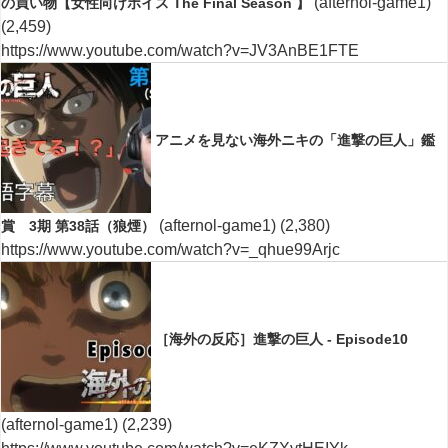
(afternol-game1)
の買い物【女性向けボイス The Final Season 】
(2,459)
https://www.youtube.com/watch?v=JV3AnBE1FTE
アニメを見ない海外ニキの「進撃の巨人」鑑
(afternol-game1)
(2,380)
賞 3期 第38話（狼煙）
https://www.youtube.com/watch?v=_qhue99Arjc
［海外の反応］進撃の巨人 - Episode10
(afternol-game1)
(2,239)