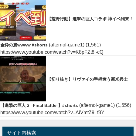
【荒野行動】進撃の巨人コラボ 神イベ到来！
(afternol-game1)
(1,561)
金枠の嵐wwww #shorts
https://www.youtube.com/watch?v=K8pFZt8l-cQ
【切り抜き】リヴァイの手柄奪う新米兵士
(afternol-game1)
(1,556)
【進撃の巨人２ -Final Battle-】#shorts
https://www.youtube.com/watch?v=AiVmtZ9_f8Y
サイト内検索