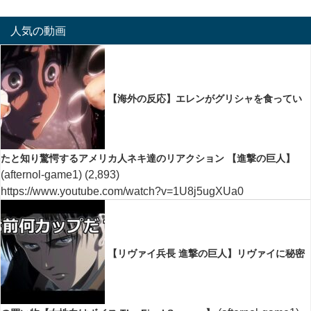
人気の動画
【海外の反応】エレンがグリシャを食ってい
たと知り驚愕するアメリカ人ネキ達のリアクション 【進撃の巨人】
(afternol-game1)
(2,893)
https://www.youtube.com/watch?v=1U8j5ugXUa0
【リヴァイ兵長 進撃の巨人】リヴァイに秘密