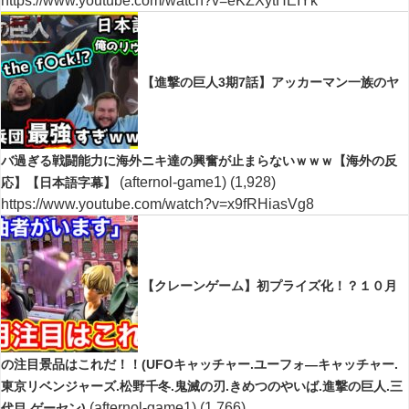
https://www.youtube.com/watch?v=eKZXytHEIYk
【進撃の巨人3期7話】アッカーマン一族のヤ
バ過ぎる戦闘能力に海外ニキ達の興奮が止まらないｗｗｗ【海外の反
(afternol-game1)
(1,928)
応】【日本語字幕】
https://www.youtube.com/watch?v=x9fRHiasVg8
【クレーンゲーム】初プライズ化！？１０月
の注目景品はこれだ！！(UFOキャッチャー.ユーフォ―キャッチャー.
東京リベンジャーズ.松野千冬.鬼滅の刃.きめつのやいば.進撃の巨人.三
(afternol-game1)
(1,766)
代目.ゲーセン)