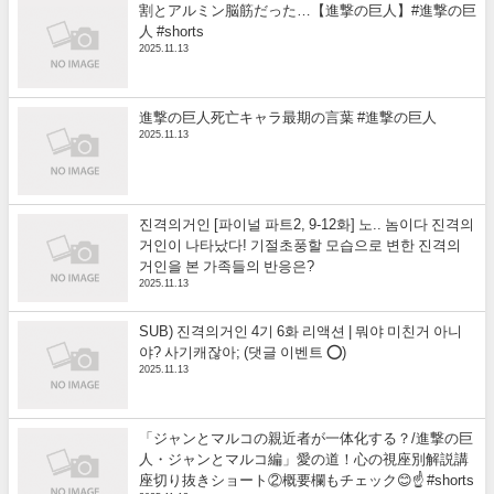
割とアルミン脳筋だった…【進撃の巨人】#進撃の巨
人 #shorts
2025.11.13
進撃の巨人死亡キャラ最期の言葉 #進撃の巨人
2025.11.13
진격의거인 [파이널 파트2, 9-12화] 노.. 놈이다 진격의
거인이 나타났다! 기절초풍할 모습으로 변한 진격의
거인을 본 가족들의 반응은?
2025.11.13
SUB) 진격의거인 4기 6화 리액션 | 뭐야 미친거 아니
야? 사기캐잖아; (댓글 이벤트 ⭕)
2025.11.13
「ジャンとマルコの親近者が一体化する？/進撃の巨
人・ジャンとマルコ編」愛の道！心の視座別解説講
座切り抜きショート②概要欄もチェック😊☝️ #shorts