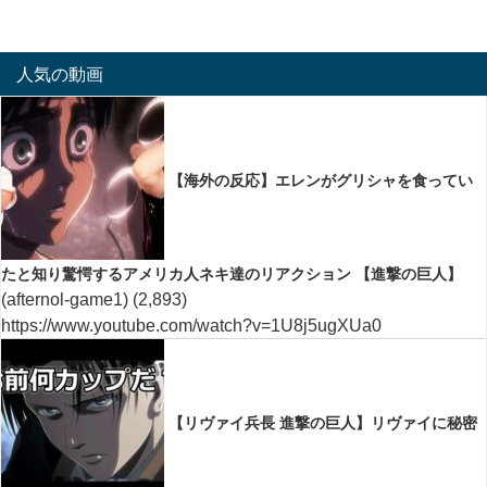
人気の動画
【海外の反応】エレンがグリシャを食ってい
たと知り驚愕するアメリカ人ネキ達のリアクション 【進撃の巨人】
(afternol-game1)
(2,893)
https://www.youtube.com/watch?v=1U8j5ugXUa0
【リヴァイ兵長 進撃の巨人】リヴァイに秘密