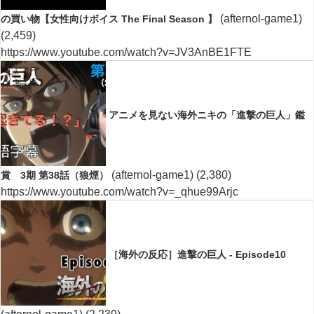
(afternol-game1)
の買い物【女性向けボイス The Final Season 】
(2,459)
https://www.youtube.com/watch?v=JV3AnBE1FTE
アニメを見ない海外ニキの「進撃の巨人」鑑
(afternol-game1)
(2,380)
賞 3期 第38話（狼煙）
https://www.youtube.com/watch?v=_qhue99Arjc
［海外の反応］進撃の巨人 - Episode10