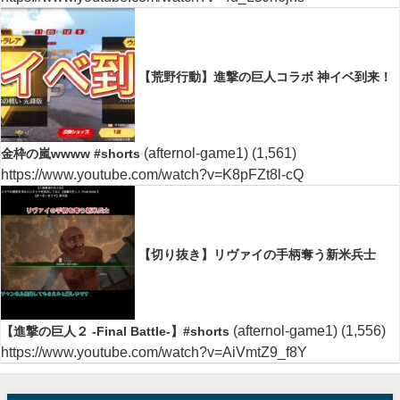
【荒野行動】進撃の巨人コラボ 神イベ到来！
(afternol-game1)
(1,561)
金枠の嵐wwww #shorts
https://www.youtube.com/watch?v=K8pFZt8l-cQ
【切り抜き】リヴァイの手柄奪う新米兵士
(afternol-game1)
(1,556)
【進撃の巨人２ -Final Battle-】#shorts
https://www.youtube.com/watch?v=AiVmtZ9_f8Y