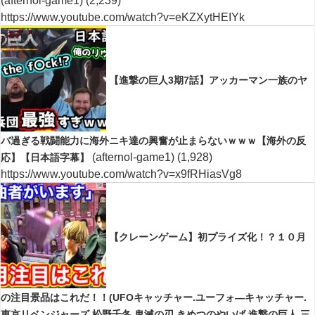
(afternol-game1)
(2,239)
https://www.youtube.com/watch?v=eKZXytHEIYk
【進撃の巨人3期7話】アッカーマン一族のヤ
バ過ぎる戦闘能力に海外ニキ達の興奮が止まらないｗｗｗ【海外の反
(afternol-game1)
(1,928)
応】【日本語字幕】
https://www.youtube.com/watch?v=x9fRHiasVg8
【クレーンゲーム】初プライズ化！？１０月
の注目景品はこれだ！！(UFOキャッチャー.ユーフォ―キャッチャー.
東京リベンジャーズ.松野千冬.鬼滅の刃.きめつのやいば.進撃の巨人.三