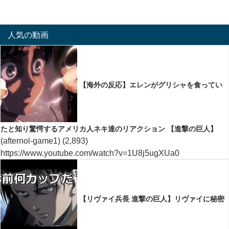
人気の動画
【海外の反応】エレンがグリシャを食ってい
たと知り驚愕するアメリカ人ネキ達のリアクション 【進撃の巨人】
(afternol-game1)
(2,893)
https://www.youtube.com/watch?v=1U8j5ugXUa0
【リヴァイ兵長 進撃の巨人】リヴァイに秘密