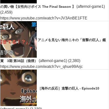
(afternol-game1)
の買い物【女性向けボイス The Final Season 】
(2,459)
https://www.youtube.com/watch?v=JV3AnBE1FTE
アニメを見ない海外ニキの「進撃の巨人」鑑
(afternol-game1)
(2,380)
賞 3期 第38話（狼煙）
https://www.youtube.com/watch?v=_qhue99Arjc
［海外の反応］進撃の巨人 - Episode10