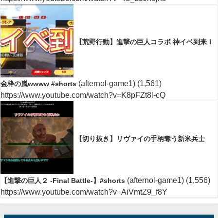
【荒野行動】進撃の巨人コラボ 神イベ到来！
(afternol-game1)
(1,561)
金枠の嵐wwww #shorts
https://www.youtube.com/watch?v=K8pFZt8l-cQ
【切り抜き】リヴァイの手柄奪う新米兵士
(afternol-game1)
(1,556)
【進撃の巨人２ -Final Battle-】#shorts
https://www.youtube.com/watch?v=AiVmtZ9_f8Y