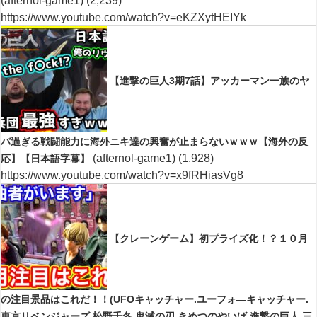
(afternol-game1)
(2,239)
https://www.youtube.com/watch?v=eKZXytHEIYk
【進撃の巨人3期7話】アッカーマン一族のヤ
バ過ぎる戦闘能力に海外ニキ達の興奮が止まらないｗｗｗ【海外の反
(afternol-game1)
(1,928)
応】【日本語字幕】
https://www.youtube.com/watch?v=x9fRHiasVg8
【クレーンゲーム】初プライズ化！？１０月
の注目景品はこれだ！！(UFOキャッチャー.ユーフォ―キャッチャー.
東京リベンジャーズ.松野千冬.鬼滅の刃.きめつのやいば.進撃の巨人.三