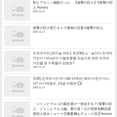
割とアルミン脳筋だった…【進撃の巨人】#進撃の巨
人 #shorts
2025.11.13
進撃の巨人死亡キャラ最期の言葉 #進撃の巨人
2025.11.13
진격의거인 [파이널 파트2, 9-12화] 노.. 놈이다 진격의
거인이 나타났다! 기절초풍할 모습으로 변한 진격의
거인을 본 가족들의 반응은?
2025.11.13
SUB) 진격의거인 4기 6화 리액션 | 뭐야 미친거 아니
야? 사기캐잖아; (댓글 이벤트 ⭕)
2025.11.13
「ジャンとマルコの親近者が一体化する？/進撃の巨
人・ジャンとマルコ編」愛の道！心の視座別解説講
座切り抜きショート②概要欄もチェック😊☝️ #shorts