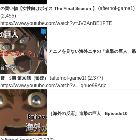
(afternol-game1)
の買い物【女性向けボイス The Final Season 】
(2,455)
https://www.youtube.com/watch?v=JV3AnBE1FTE
アニメを見ない海外ニキの「進撃の巨人」鑑
(afternol-game1)
(2,377)
賞 3期 第38話（狼煙）
https://www.youtube.com/watch?v=_qhue99Arjc
［海外の反応］進撃の巨人 - Episode10