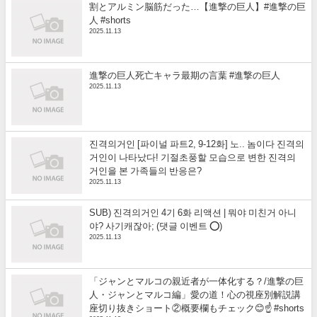
割とアルミン脳筋だった…【進撃の巨人】#進撃の巨
人 #shorts
2025.11.13
進撃の巨人死亡キャラ最期の言葉 #進撃の巨人
2025.11.13
진격의거인 [파이널 파트2, 9-12화] 노.. 놈이다 진격의
거인이 나타났다! 기절초풍할 모습으로 변한 진격의
거인을 본 가족들의 반응은?
2025.11.13
SUB) 진격의거인 4기 6화 리액션 | 뭐야 미친거 아니
야? 사기캐잖아; (댓글 이벤트 ⭕)
2025.11.13
「ジャンとマルコの親近者が一体化する？/進撃の巨
人・ジャンとマルコ編」愛の道！心の視座別解説講
座切り抜きショート②概要欄もチェック😊☝️ #shorts