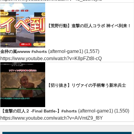
【荒野行動】進撃の巨人コラボ 神イベ到来！
(afternol-game1)
(1,557)
金枠の嵐wwww #shorts
https://www.youtube.com/watch?v=K8pFZt8l-cQ
【切り抜き】リヴァイの手柄奪う新米兵士
(afternol-game1)
(1,550)
【進撃の巨人２ -Final Battle-】#shorts
https://www.youtube.com/watch?v=AiVmtZ9_f8Y