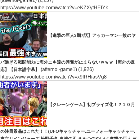
(afternol-game1)
(2,237)
https://www.youtube.com/watch?v=eKZXytHEIYk
【進撃の巨人3期7話】アッカーマン一族のヤ
バ過ぎる戦闘能力に海外ニキ達の興奮が止まらないｗｗｗ【海外の反
(afternol-game1)
(1,926)
応】【日本語字幕】
https://www.youtube.com/watch?v=x9fRHiasVg8
【クレーンゲーム】初プライズ化！？１０月
の注目景品はこれだ！！(UFOキャッチャー.ユーフォ―キャッチャー.
東京リベンジャーズ.松野千冬.鬼滅の刃.きめつのやいば.進撃の巨人.三