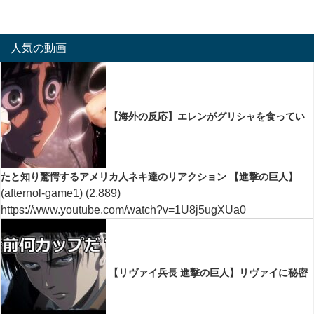
人気の動画
【海外の反応】エレンがグリシャを食ってい
たと知り驚愕するアメリカ人ネキ達のリアクション 【進撃の巨人】
(afternol-game1)
(2,889)
https://www.youtube.com/watch?v=1U8j5ugXUa0
【リヴァイ兵長 進撃の巨人】リヴァイに秘密