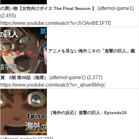
(afternol-game1)
の買い物【女性向けボイス The Final Season 】
(2,455)
https://www.youtube.com/watch?v=JV3AnBE1FTE
アニメを見ない海外ニキの「進撃の巨人」鑑
(afternol-game1)
(2,377)
賞 3期 第38話（狼煙）
https://www.youtube.com/watch?v=_qhue99Arjc
［海外の反応］進撃の巨人 - Episode10