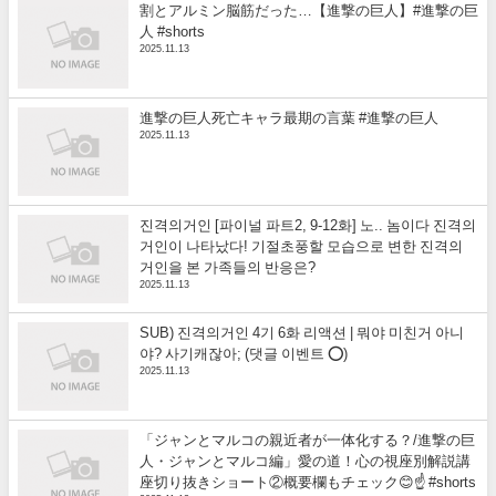
割とアルミン脳筋だった…【進撃の巨人】#進撃の巨
人 #shorts
2025.11.13
進撃の巨人死亡キャラ最期の言葉 #進撃の巨人
2025.11.13
진격의거인 [파이널 파트2, 9-12화] 노.. 놈이다 진격의
거인이 나타났다! 기절초풍할 모습으로 변한 진격의
거인을 본 가족들의 반응은?
2025.11.13
SUB) 진격의거인 4기 6화 리액션 | 뭐야 미친거 아니
야? 사기캐잖아; (댓글 이벤트 ⭕)
2025.11.13
「ジャンとマルコの親近者が一体化する？/進撃の巨
人・ジャンとマルコ編」愛の道！心の視座別解説講
座切り抜きショート②概要欄もチェック😊☝️ #shorts