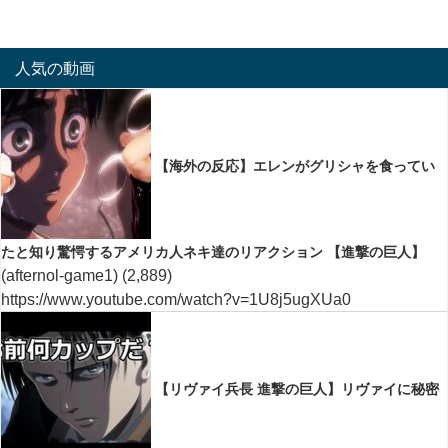
人気の動画
【海外の反応】エレンがグリシャを食ってい
たと知り驚愕するアメリカ人ネキ達のリアクション 【進撃の巨人】
(afternol-game1)
(2,889)
https://www.youtube.com/watch?v=1U8j5ugXUa0
【リヴァイ兵長 進撃の巨人】リヴァイに秘密