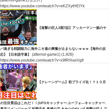
(afternol-game1)
(2,237)
https://www.youtube.com/watch?v=eKZXytHEIYk
【進撃の巨人3期7話】アッカーマン一族のヤ
バ過ぎる戦闘能力に海外ニキ達の興奮が止まらないｗｗｗ【海外の反
(afternol-game1)
(1,926)
応】【日本語字幕】
https://www.youtube.com/watch?v=x9fRHiasVg8
【クレーンゲーム】初プライズ化！？１０月
の注目景品はこれだ！！(UFOキャッチャー.ユーフォ―キャッチャー.
東京リベンジャーズ.松野千冬.鬼滅の刃.きめつのやいば.進撃の巨人.三