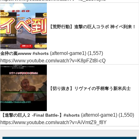
【荒野行動】進撃の巨人コラボ 神イベ到来！
(afternol-game1)
(1,557)
金枠の嵐wwww #shorts
https://www.youtube.com/watch?v=K8pFZt8l-cQ
【切り抜き】リヴァイの手柄奪う新米兵士
(afternol-game1)
(1,550)
【進撃の巨人２ -Final Battle-】#shorts
https://www.youtube.com/watch?v=AiVmtZ9_f8Y