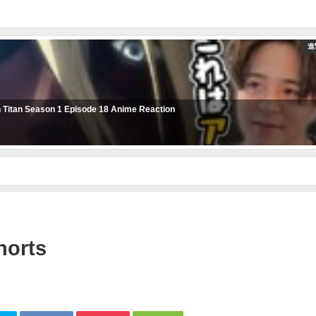
進
eason 1 Episode 18 Anime Reaction
rts