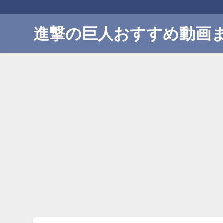
進撃の巨人おすすめ動画