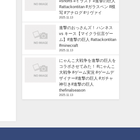
#shorts #イラスト #進撃の巨人
#attackontitan #ガラスペン #模
写 #アナログ #リヴァイ
2025.11.13
進撃のおっさんズ！ ハンネス
vs キース【マイクラ伝言ゲー
ム】#進撃の巨人 #attackontitan
#minecraft
2025.11.13
にゃんこ大戦争を進撃の巨人を
コラボさせてみた！ #にゃんこ
大戦争 #ゲーム実況 #ゲームデ
ザイナー#進撃の巨人 #ガチャ
神引き#進撃の巨人
thefinalseason
2025.11.13