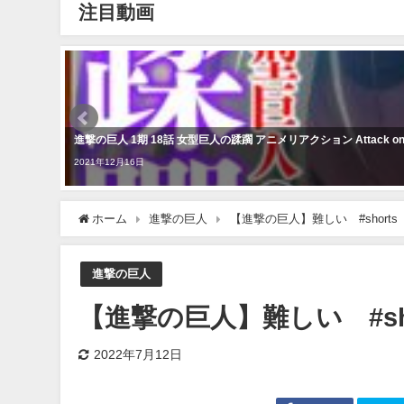
注目動画
進撃の巨人 1期 18話 女型巨人の蹂躙 アニメリアクション Attack on Titan S
2021年12月16日
ホーム
進撃の巨人
【進撃の巨人】難しい #shorts
進撃の巨人
【進撃の巨人】難しい #sho
2022年7月12日