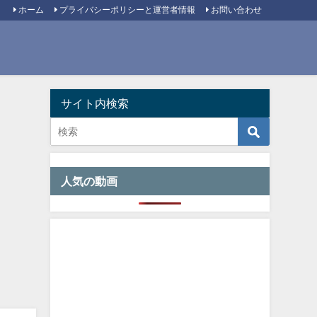
ホーム
プライバシーポリシーと運営者情報
お問い合わせ
サイト内検索
人気の動画