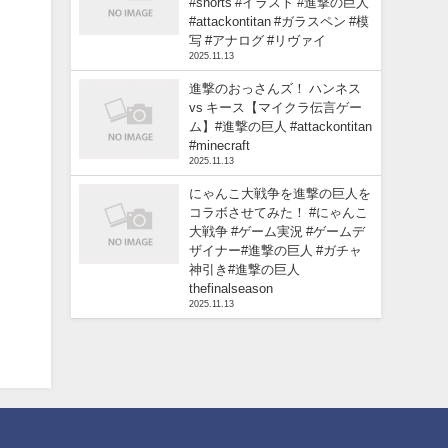
#shorts #イラスト #進撃の巨人
#attackontitan #ガラスペン #模
写 #アナログ #リヴァイ
2025.11.13
進撃のおっさんズ！ ハンネス
vs キース【マイクラ伝言ゲー
ム】#進撃の巨人 #attackontitan
#minecraft
2025.11.13
にゃんこ大戦争を進撃の巨人を
コラボさせてみた！ #にゃんこ
大戦争 #ゲーム実況 #ゲームデ
ザイナー#進撃の巨人 #ガチャ
神引き#進撃の巨人
thefinalseason
2025.11.13