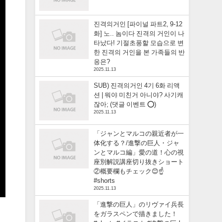
진격의거인 [파이널 파트2, 9-12
화] 노.. 놈이다 진격의 거인이 나
타났다! 기절초풍할 모습으로 변
한 진격의 거인을 본 가족들의 반
응은?
2025.11.13
SUB) 진격의거인 4기 6화 리액
션 | 뭐야 미친거 아니야? 사기캐
잖아; (댓글 이벤트 ⭕)
2025.11.13
「ジャンとマルコの親近者が一
体化する？/進撃の巨人・ジャ
ンとマルコ編」愛の道！心の視
座別解説講座切り抜きショート
②概要欄もチェック😊☝️
#shorts
2025.11.13
「進撃の巨人」のリヴァイ兵長
をガラスペンで描きました！