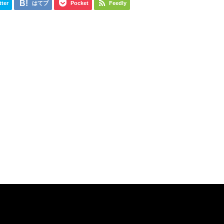
tter
はてブ
Pocket
Feedly