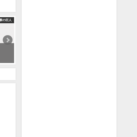
撃の巨人
ətˈæk 0N tάɪtn - Mika Kobayashi | 進撃の巨人 OST ピアノカバー | Attac
2025年11月12日