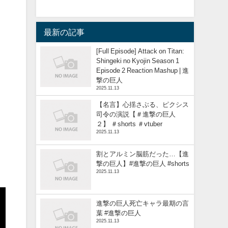
最新の記事
[Full Episode] Attack on Titan:
Shingeki no Kyojin Season 1
Episode 2 Reaction Mashup | 進
撃の巨人
2025.11.13
【名言】心揺さぶる、ピクシス
司令の演説【＃進撃の巨人
２】 ＃shorts ＃vtuber
2025.11.13
割とアルミン脳筋だった…【進
撃の巨人】#進撃の巨人 #shorts
2025.11.13
進撃の巨人死亡キャラ最期の言
葉 #進撃の巨人
2025.11.13