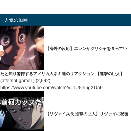
人気の動画
【海外の反応】エレンがグリシャを食ってい
たと知り驚愕するアメリカ人ネキ達のリアクション 【進撃の巨人】
(afternol-game1)
(2,892)
https://www.youtube.com/watch?v=1U8j5ugXUa0
【リヴァイ兵長 進撃の巨人】リヴァイに秘密