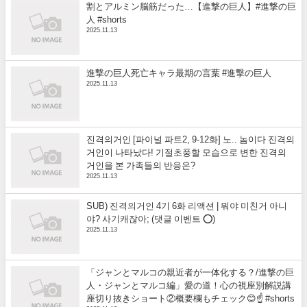
割とアルミン脳筋だった…【進撃の巨人】#進撃の巨
人 #shorts
2025.11.13
進撃の巨人死亡キャラ最期の言葉 #進撃の巨人
2025.11.13
진격의거인 [파이널 파트2, 9-12화] 노.. 놈이다 진격의
거인이 나타났다! 기절초풍할 모습으로 변한 진격의
거인을 본 가족들의 반응은?
2025.11.13
SUB) 진격의거인 4기 6화 리액션 | 뭐야 미친거 아니
야? 사기캐잖아; (댓글 이벤트 ⭕)
2025.11.13
「ジャンとマルコの親近者が一体化する？/進撃の巨
人・ジャンとマルコ編」愛の道！心の視座別解説講
座切り抜きショート②概要欄もチェック😊☝️ #shorts