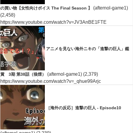
(afternol-game1)
の買い物【女性向けボイス The Final Season 】
(2,458)
https://www.youtube.com/watch?v=JV3AnBE1FTE
アニメを見ない海外ニキの「進撃の巨人」鑑
(afternol-game1)
(2,379)
賞 3期 第38話（狼煙）
https://www.youtube.com/watch?v=_qhue99Arjc
［海外の反応］進撃の巨人 - Episode10