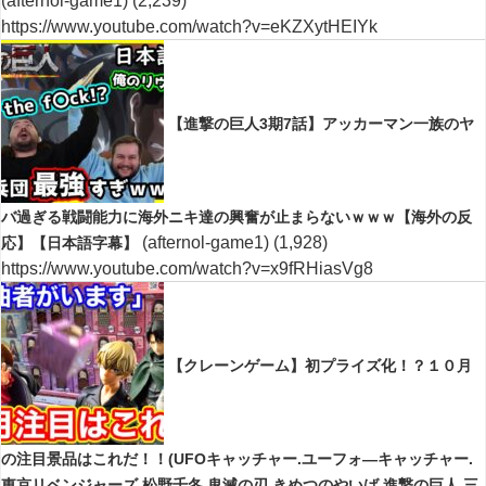
(afternol-game1)
(2,239)
https://www.youtube.com/watch?v=eKZXytHEIYk
【進撃の巨人3期7話】アッカーマン一族のヤ
バ過ぎる戦闘能力に海外ニキ達の興奮が止まらないｗｗｗ【海外の反
(afternol-game1)
(1,928)
応】【日本語字幕】
https://www.youtube.com/watch?v=x9fRHiasVg8
【クレーンゲーム】初プライズ化！？１０月
の注目景品はこれだ！！(UFOキャッチャー.ユーフォ―キャッチャー.
東京リベンジャーズ.松野千冬.鬼滅の刃.きめつのやいば.進撃の巨人.三