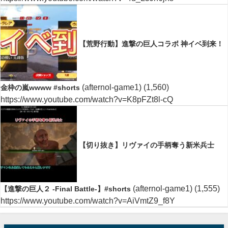
【荒野行動】進撃の巨人コラボ 神イベ到来！
(afternol-game1)
(1,560)
金枠の嵐wwww #shorts
https://www.youtube.com/watch?v=K8pFZt8l-cQ
【切り抜き】リヴァイの手柄奪う新米兵士
(afternol-game1)
(1,555)
【進撃の巨人２ -Final Battle-】#shorts
https://www.youtube.com/watch?v=AiVmtZ9_f8Y