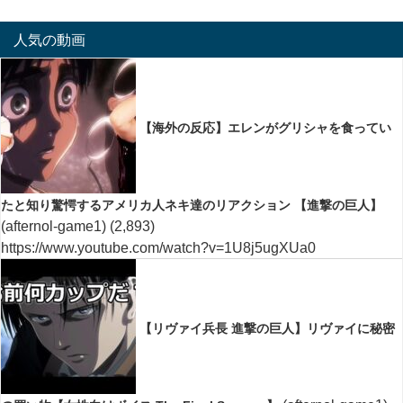
人気の動画
【海外の反応】エレンがグリシャを食ってい
たと知り驚愕するアメリカ人ネキ達のリアクション 【進撃の巨人】
(afternol-game1)
(2,893)
https://www.youtube.com/watch?v=1U8j5ugXUa0
【リヴァイ兵長 進撃の巨人】リヴァイに秘密