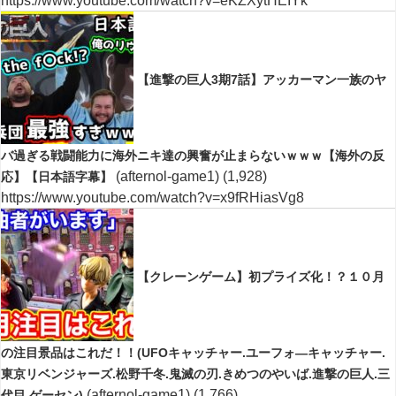
https://www.youtube.com/watch?v=eKZXytHEIYk
【進撃の巨人3期7話】アッカーマン一族のヤ
バ過ぎる戦闘能力に海外ニキ達の興奮が止まらないｗｗｗ【海外の反
(afternol-game1)
(1,928)
応】【日本語字幕】
https://www.youtube.com/watch?v=x9fRHiasVg8
【クレーンゲーム】初プライズ化！？１０月
の注目景品はこれだ！！(UFOキャッチャー.ユーフォ―キャッチャー.
東京リベンジャーズ.松野千冬.鬼滅の刃.きめつのやいば.進撃の巨人.三
(afternol-game1)
(1,766)
代目.ゲーセン)