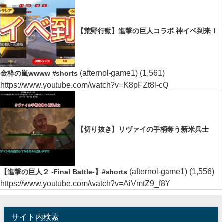
【荒野行動】進撃の巨人コラボ 神イベ到来！
(afternol-game1)
(1,561)
金枠の嵐wwww #shorts
https://www.youtube.com/watch?v=K8pFZt8l-cQ
【切り抜き】リヴァイの手柄奪う新米兵士
(afternol-game1)
(1,556)
【進撃の巨人２ -Final Battle-】#shorts
https://www.youtube.com/watch?v=AiVmtZ9_f8Y
サイト内検索