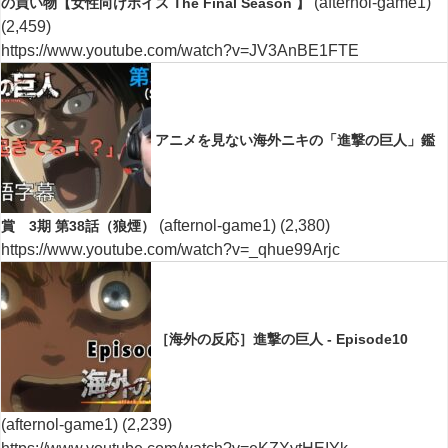
(afternol-game1)
の買い物【女性向けボイス The Final Season 】
(2,459)
https://www.youtube.com/watch?v=JV3AnBE1FTE
アニメを見ない海外ニキの「進撃の巨人」鑑
(afternol-game1)
(2,380)
賞 3期 第38話（狼煙）
https://www.youtube.com/watch?v=_qhue99Arjc
［海外の反応］進撃の巨人 - Episode10
(afternol-game1)
(2,239)