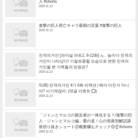
人 #shorts
2025.11.13
進撃の巨人死亡キャラ最期の言葉 #進撃の巨人
2025.11.13
진격의거인 [파이널 파트2, 9-12화] 노.. 놈이다 진격의
거인이 나타났다! 기절초풍할 모습으로 변한 진격의
거인을 본 가족들의 반응은?
2025.11.13
SUB) 진격의거인 4기 6화 리액션 | 뭐야 미친거 아니
야? 사기캐잖아; (댓글 이벤트 ⭕)
2025.11.13
「ジャンとマルコの親近者が一体化する？/進撃の巨
人・ジャンとマルコ編」愛の道！心の視座別解説講
座切り抜きショート②概要欄もチェック😊☝️ #shorts
2025.11.13